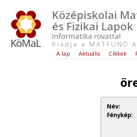
Középiskolai Ma
és Fizikai Lapok
Informatika rovattal
Kiadja a MATFUND A
A lap
Aktuális
Cikkek
ör
Név:
Fénykép: