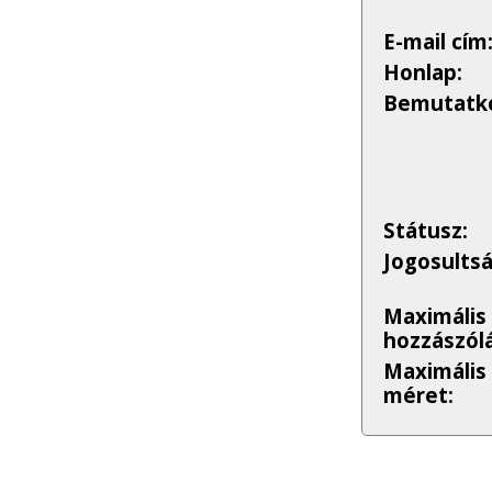
E-mail cím
Honlap:
Bemutatko
Státusz:
Jogosults
Maximális
hozzászólá
Maximális
méret: