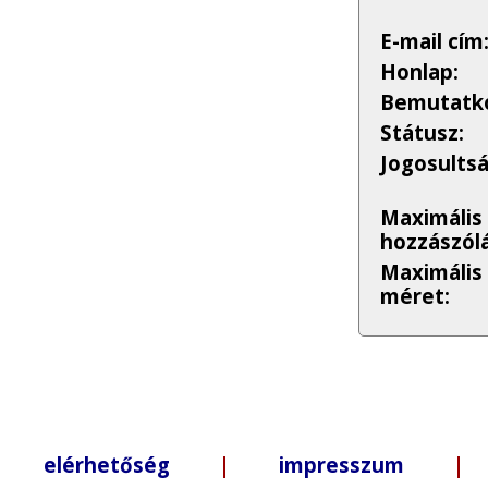
E-mail cím
Honlap:
Bemutatko
Státusz:
Jogosults
Maximális
hozzászólá
Maximális
méret:
elérhetőség
|
impresszum
| +3