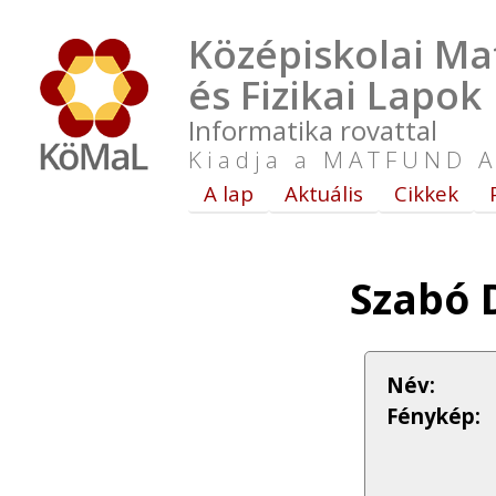
Középiskolai Ma
és Fizikai Lapok
Informatika rovattal
Kiadja a MATFUND A
A lap
Aktuális
Cikkek
Szabó 
Név:
Fénykép: