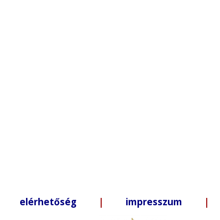
elérhetőség
|
impresszum
| +3