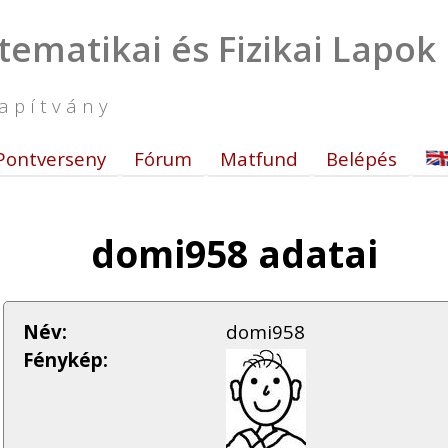
tematikai és Fizikai Lapok
apítvány
Pontverseny
Fórum
Matfund
Belépés
domi958 adatai
Név:
domi958
Fénykép: