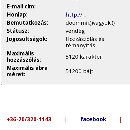
E-mail cím:
Honlap:
http://...
Bemutatkozás:
doommii:))vagyok:))
Státusz:
vendég
Jogosultságok:
Hozzászólás és
témanyitás
Maximális
5120 karakter
hozzászólás:
Maximális ábra
51200 bájt
méret:
6-20/320-1143 |
facebook