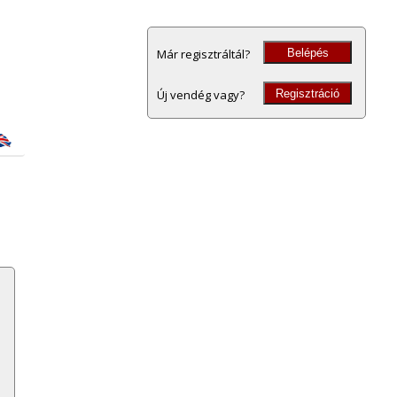
Belépés
Már regisztráltál?
Regisztráció
Új vendég vagy?