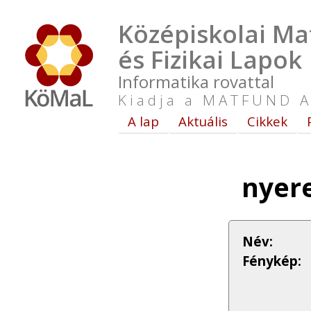
Középiskolai Ma
és Fizikai Lapok
Informatika rovattal
Kiadja a MATFUND A
A lap
Aktuális
Cikkek
nyer
Név:
Fénykép: