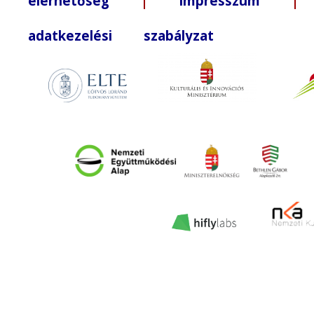
elérhetőség
|
impresszum
| +3
adatkezelési szabályzat