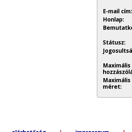
E-mail cím
Honlap:
Bemutatko
Státusz:
Jogosults
Maximális
hozzászólá
Maximális
méret: