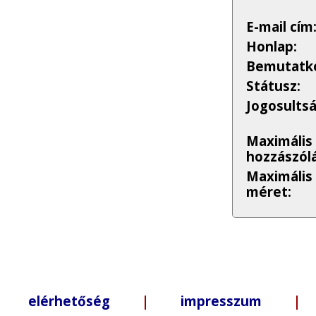
E-mail cím
Honlap:
Bemutatko
Státusz:
Jogosults
Maximális
hozzászólá
Maximális
méret:
elérhetőség
|
impresszum
| +3