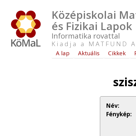
Középiskolai Ma
és Fizikai Lapok
Informatika rovattal
Kiadja a MATFUND A
A lap
Aktuális
Cikkek
szis
Név:
Fénykép: