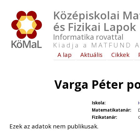
Középiskolai Ma
és Fizikai Lapok
Informatika rovattal
Kiadja a MATFUND A
A lap
Aktuális
Cikkek
Varga Péter p
Iskola:
Matematikatanár:
D
Fizikatanár:
Ezek az adatok nem publikusak.