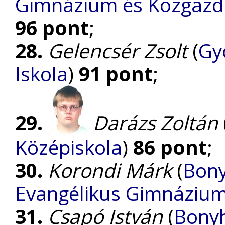
Gimnázium és Közgazda
96 pont
;
28.
Gelencsér Zsolt
(
Gy
Iskola
)
91 pont
;
29.
Darázs Zoltán
Középiskola
)
86 pont
;
30.
Korondi Márk
(
Bony
Evangélikus Gimnáziu
31.
Csapó István
(
Bonyh