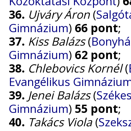
Közoktatási Központ
)
6
36.
Ujváry Áron
(
Salgót
Gimnázium
)
66 pont
;
37.
Kiss Balázs
(
Bonyhád
Gimnázium
)
62 pont
;
38.
Chlebovics Kornél
(
Evangélikus Gimnáziu
39.
Jenei Balázs
(
Székes
Gimnázium
)
55 pont
;
40.
Takács Viola
(
Szeks