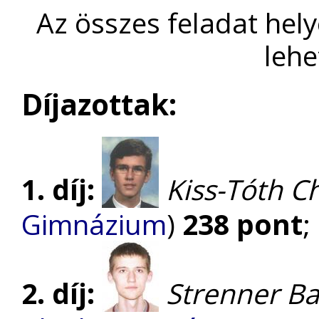
Az összes feladat hel
lehe
Díjazottak:
1. díj:
Kiss-Tóth Ch
Gimnázium
)
238 pont
;
2. díj:
Strenner Ba