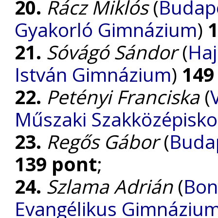
20.
Rácz Miklós
(
Budape
Gyakorló Gimnázium
)
21.
Sóvágó Sándor
(
Haj
István Gimnázium
)
149
22.
Petényi Franciska
(
Műszaki Szakközépisko
23.
Regős Gábor
(
Budap
139 pont
;
24.
Szlama Adrián
(
Bon
Evangélikus Gimnáziu