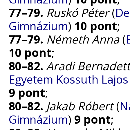
77–79.
Ruskó Péter
(
De
Gimnázium
)
10 pont
;
77–79.
Németh Anna
(
10 pont
;
80–82.
Aradi Bernadet
Egyetem Kossuth Lajo
9 pont
;
80–82.
Jakab Róbert
(
N
Gimnázium
)
9 pont
;