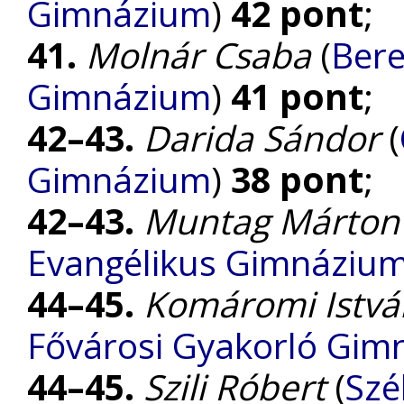
Gimnázium
)
42 pont
;
41.
Molnár Csaba
(
Bere
Gimnázium
)
41 pont
;
42–43.
Darida Sándor
(
Gimnázium
)
38 pont
;
42–43.
Muntag Márton
Evangélikus Gimnáziu
44–45.
Komáromi Istvá
Fővárosi Gyakorló Gim
44–45.
Szili Róbert
(
Szé