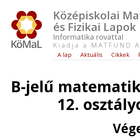
Középiskolai Ma
és Fizikai Lapok
Informatika rovattal
Kiadja a MATFUND A
A lap
Aktuális
Cikkek
B-jelű matematik
12. osztál
Vég