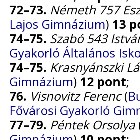
72–73.
Németh 757 Esz
Lajos Gimnázium
)
13 p
74–75.
Szabó 543 Istvá
Gyakorló Általános Isk
74–75.
Krasnyánszki Lá
Gimnázium
)
12 pont
;
76.
Visnovitz Ferenc
(
Bu
Fővárosi Gyakorló Gim
77–79.
Péntek Orsolya
Gimnázium
)
10 pont
;