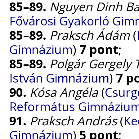
85–89.
Nguyen Dinh B
Fővárosi Gyakorló Gim
85–89.
Praksch Ádám
(
Gimnázium
)
7 pont
;
85–89.
Polgár Gergely
István Gimnázium
)
7 p
90.
Kósa Angéla
(
Csurg
Református Gimnáziu
91.
Praksch András
(
Ke
Gimnázium
)
5 pont
;