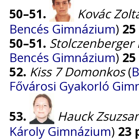
50–51.
Kovác Zolt
Bencés Gimnázium
)
25
50–51.
Stolczenberger
Bencés Gimnázium
)
25
52.
Kiss 7 Domonkos
(
B
Fővárosi Gyakorló Gim
53.
Hauck Zsuzsa
Károly Gimnázium
)
23 