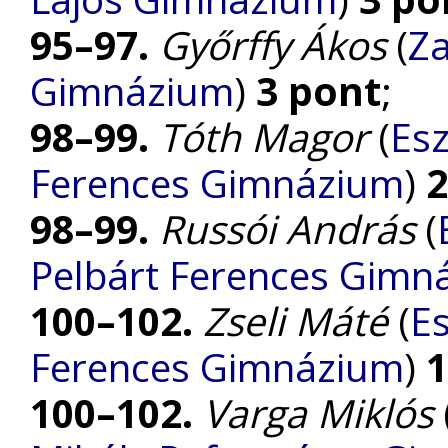
95–97.
Győrffy Ákos
(
Za
Gimnázium
)
3 pont
;
98–99.
Tóth Magor
(
Esz
Ferences Gimnázium
)
2
98–99.
Russói András
(
Pelbárt Ferences Gimn
100–102.
Zseli Máté
(
E
Ferences Gimnázium
)
1
100–102.
Varga Miklós