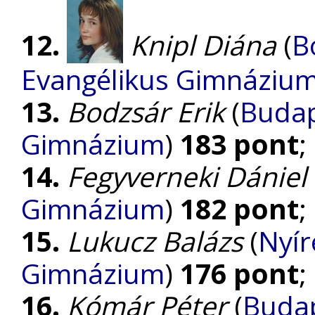
12.
Knipl Diána
(
B
Evangélikus Gimnáziu
13.
Bodzsár Erik
(
Budap
Gimnázium
)
183 pont
;
14.
Fegyverneki Dániel
Gimnázium
)
182 pont
;
15.
Lukucz Balázs
(
Nyír
Gimnázium
)
176 pont
;
16.
Kómár Péter
(
Budap