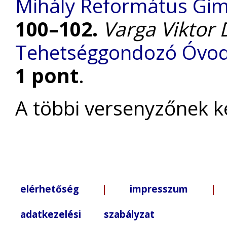
Mihály Református Gi
100–102.
Varga Viktor 
Tehetséggondozó Óvoda
1 pont
.
A többi versenyzőnek k
elérhetőség
|
impresszum
| +3
adatkezelési szabályzat