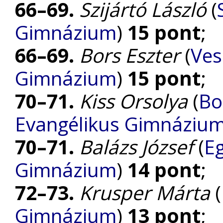
66–69.
Szijártó László
(
Gimnázium
)
15 pont
;
66–69.
Bors Eszter
(
Ves
Gimnázium
)
15 pont
;
70–71.
Kiss Orsolya
(
Bo
Evangélikus Gimnáziu
70–71.
Balázs József
(
Eg
Gimnázium
)
14 pont
;
72–73.
Krusper Márta
(
Gimnázium
)
13 pont
;