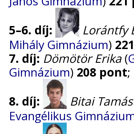
János Gimnázium
)
221
5–6. díj:
Lorántfy 
Mihály Gimnázium
)
221
7. díj:
Dömötör Erika
(
G
Gimnázium
)
208 pont
;
8. díj:
Bitai Tamás
Evangélikus Gimnáziu