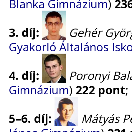
Blanka Gimnázium
)
23
3. díj:
Gehér Györ
Gyakorló Általános Isk
4. díj:
Poronyi Bal
Gimnázium
)
222 pont
;
5–6. díj:
Mátyás P