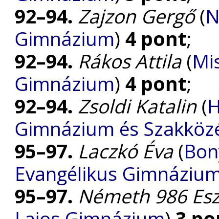
92–94.
Zajzon Gergő
(
N
Gimnázium
)
4 pont
;
92–94.
Rákos Attila
(
Mis
Gimnázium
)
4 pont
;
92–94.
Zsoldi Katalin
(
H
Gimnázium és Szakközé
95–97.
Laczkó Éva
(
Bon
Evangélikus Gimnáziu
95–97.
Németh 986 Esz
Lajos Gimnázium
)
3 po