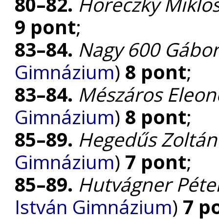
80–82.
Horeczky Miklo
9 pont
;
83–84.
Nagy 600 Gábo
Gimnázium
)
8 pont
;
83–84.
Mészáros Eleon
Gimnázium
)
8 pont
;
85–89.
Hegedűs Zoltán
Gimnázium
)
7 pont
;
85–89.
Hutvágner Péte
István Gimnázium
)
7 p