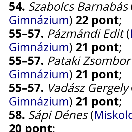
54.
Szabolcs Barnabás
Gimnázium
)
22 pont
;
55–57.
Pázmándi Edit
(
Gimnázium
)
21 pont
;
55–57.
Pataki Zsombor
Gimnázium
)
21 pont
;
55–57.
Vadász Gergely
Gimnázium
)
21 pont
;
58.
Sápi Dénes
(
Miskol
20 pont
;