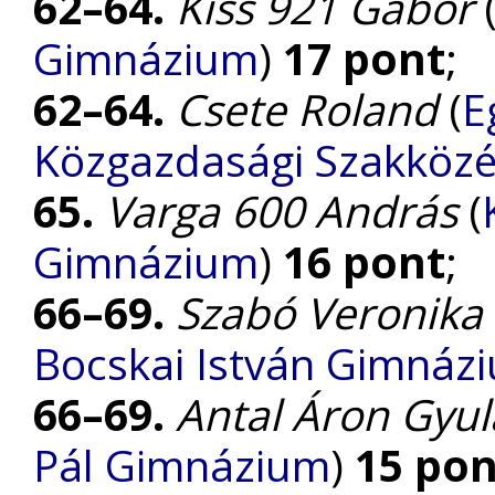
62–64.
Kiss 921 Gábor
Gimnázium
)
17 pont
;
62–64.
Csete Roland
(
E
Közgazdasági Szakközé
65.
Varga 600 András
(
Gimnázium
)
16 pont
;
66–69.
Szabó Veronika
Bocskai István Gimnáz
66–69.
Antal Áron Gyul
Pál Gimnázium
)
15 pon