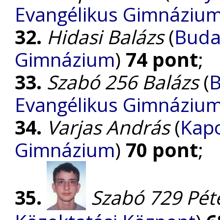
Evangélikus Gimnáziu
32.
Hidasi Balázs
(
Buda
Gimnázium
)
74 pont
;
33.
Szabó 256 Balázs
(
B
Evangélikus Gimnáziu
34.
Varjas András
(
Kapo
Gimnázium
)
70 pont
;
35.
Szabó 729 Pét