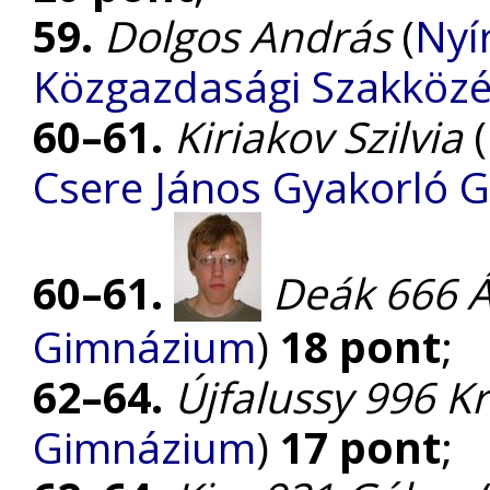
59.
Dolgos András
(
Nyí
Közgazdasági Szakközé
60–61.
Kiriakov Szilvia
(
Csere János Gyakorló 
60–61.
Deák 666 
Gimnázium
)
18 pont
;
62–64.
Újfalussy 996 Kr
Gimnázium
)
17 pont
;