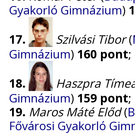
Gyakorló Gimnázium
)
17.
Szilvási Tibor
(
Gimnázium
)
160 pont
;
18.
Haszpra Tíme
Gimnázium
)
159 pont
;
19.
Maros Máté Előd
(
B
Fővárosi Gyakorló Gim