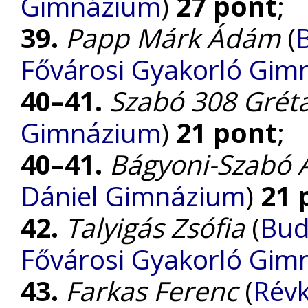
Gimnázium
)
27 pont
;
39.
Papp Márk Ádám
(
Fővárosi Gyakorló Gim
40–41.
Szabó 308 Grét
Gimnázium
)
21 pont
;
40–41.
Bágyoni-Szabó A
Dániel Gimnázium
)
21 
42.
Talyigás Zsófia
(
Bud
Fővárosi Gyakorló Gim
43.
Farkas Ferenc
(
Révk