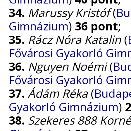
34.
Marussy Kristóf
(
Bu
Gimnázium
)
36 pont
;
35.
Rácz Nóra Katalin
(
Fővárosi Gyakorló Gim
36.
Nguyen Noémi
(
Bud
Fővárosi Gyakorló Gim
37.
Ádám Réka
(
Budape
Gyakorló Gimnázium
)
2
38.
Szekeres 888 Korné