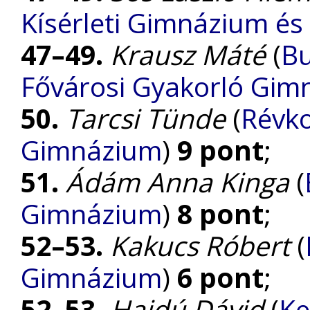
Kísérleti Gimnázium és 
47–49.
Krausz Máté
(
Bu
Fővárosi Gyakorló Gim
50.
Tarcsi Tünde
(
Révko
Gimnázium
)
9 pont
;
51.
Ádám Anna Kinga
(
Gimnázium
)
8 pont
;
52–53.
Kakucs Róbert
(
Gimnázium
)
6 pont
;
52–53.
Hajdú Dávid
(
Ke