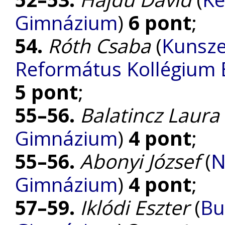
Gimnázium
)
6 pont
;
54.
Róth Csaba
(
Kunsze
Református Kollégium
5 pont
;
55–56.
Balatincz Laura
Gimnázium
)
4 pont
;
55–56.
Abonyi József
(
N
Gimnázium
)
4 pont
;
57–59.
Iklódi Eszter
(
Bu