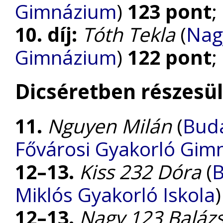
Gimnázium
)
123 pont
;
10. díj:
Tóth Tekla
(
Nag
Gimnázium
)
122 pont
;
Dicséretben részesül
11.
Nguyen Milán
(
Buda
Fővárosi Gyakorló Gim
12–13.
Kiss 232 Dóra
(
B
Miklós Gyakorló Iskola
12–13.
Nagy 123 Baláz