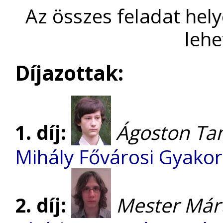
Az összes feladat hel
lehe
Díjazottak:
1. díj:
Ágoston Ta
Mihály Fővárosi Gyako
2. díj:
Mester Már