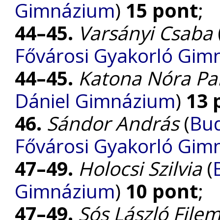
Gimnázium
)
15 pont
;
44–45.
Varsányi Csaba
Fővárosi Gyakorló Gim
44–45.
Katona Nóra P
Dániel Gimnázium
)
13 
46.
Sándor András
(
Bud
Fővárosi Gyakorló Gim
47–49.
Holocsi Szilvia
(
Gimnázium
)
10 pont
;
47–49.
Sós László File