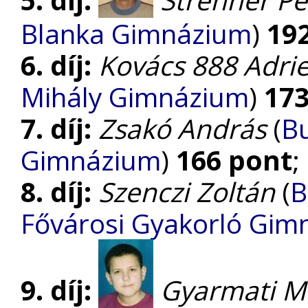
5. díj:
Strenner Pé
Blanka Gimnázium
)
19
6. díj:
Kovács 888 Adri
Mihály Gimnázium
)
173
7. díj:
Zsakó András
(
Bu
Gimnázium
)
166 pont
;
8. díj:
Szenczi Zoltán
(
B
Fővárosi Gyakorló Gim
9. díj:
Gyarmati M