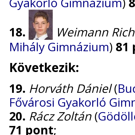
Gyakorló Gimnázium
)
8
18.
Weimann Rich
Mihály Gimnázium
)
81 
Következik:
19.
Horváth Dániel
(
Bud
Fővárosi Gyakorló Gim
20.
Rácz Zoltán
(
Gödöll
71 pont
;