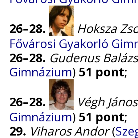
26–28.
Hoksza Zso
Fővárosi Gyakorló Gim
26–28.
Gudenus Balázs
Gimnázium
)
51 pont
;
26–28.
Végh János
Gimnázium
)
51 pont
;
29.
Viharos Andor
(
Szeg