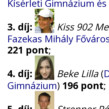
Kísérleti Gimnázium és 
3. díj:
Kiss 902 Me
Fazekas Mihály Főváro
221 pont
;
4. díj:
Beke Lilla
(
D
Gimnázium
)
196 pont
;