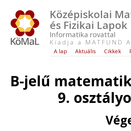
Középiskolai Ma
és Fizikai Lapok
Informatika rovattal
Kiadja a MATFUND A
A lap
Aktuális
Cikkek
B-jelű matematik
9. osztály
Vég