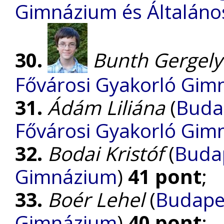
Gimnázium és Általános
30.
Bunth Gergely
Fővárosi Gyakorló Gim
31.
Ádám Liliána
(
Buda
Fővárosi Gyakorló Gim
32.
Bodai Kristóf
(
Budap
Gimnázium
)
41 pont
;
33.
Boér Lehel
(
Budapes
Gimnázium
)
40 pont
;