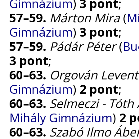
Gimnázium
)
3 pont
;
57–59.
Márton Mira
(
Mi
Gimnázium
)
3 pont
;
57–59.
Pádár Péter
(
Bu
3 pont
;
60–63.
Orgován Levent
Gimnázium
)
2 pont
;
60–63.
Selmeczi - Tóth
Mihály Gimnázium
)
2 p
60–63.
Szabó Ilmo Ábel