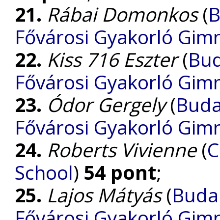
21.
Rábai Domonkos
(
B
Fővárosi Gyakorló Gim
22.
Kiss 716 Eszter
(
Bud
Fővárosi Gyakorló Gim
23.
Ódor Gergely
(
Buda
Fővárosi Gyakorló Gim
24.
Roberts Vivienne
(
C
School
)
54 pont
;
25.
Lajos Mátyás
(
Budap
Fővárosi Gyakorló Gim