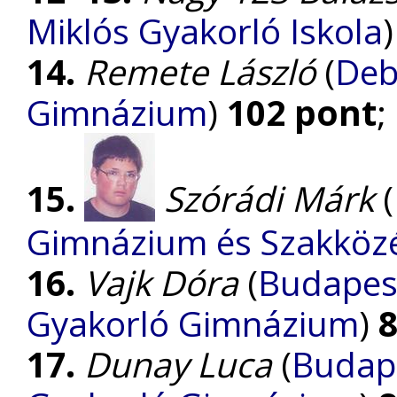
Miklós Gyakorló Iskola
14.
Remete László
(
Deb
Gimnázium
)
102 pont
;
15.
Szórádi Márk
(
Gimnázium és Szakközé
16.
Vajk Dóra
(
Budapest
Gyakorló Gimnázium
)
8
17.
Dunay Luca
(
Budape