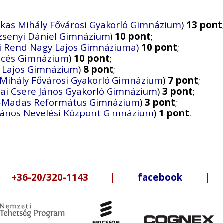
kas Mihály Fővárosi Gyakorló Gimnázium
)
13 pont
zsenyi Dániel Gimnázium
)
10 pont
;
ci Rend Nagy Lajos Gimnáziuma
)
10 pont
;
cés Gimnázium
)
10 pont
;
y Lajos Gimnázium
)
8 pont
;
 Mihály Fővárosi Gyakorló Gimnázium
)
7 pont
;
ai Csere János Gyakorló Gimnázium
)
3 pont
;
r-Madas Református Gimnázium
)
3 pont
;
 János Nevelési Központ Gimnázium
)
1 pont
.
6-20/320-1143 |
facebook