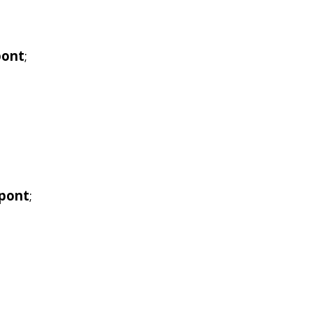
pont
;
 pont
;