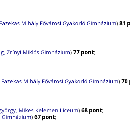
Fazekas Mihály Fővárosi Gyakorló Gimnázium
)
81 
g, Zrínyi Miklós Gimnázium
)
77 pont
;
 Fazekas Mihály Fővárosi Gyakorló Gimnázium
)
70
györgy, Mikes Kelemen Líceum
)
68 pont
;
ós Gimnázium
)
67 pont
;