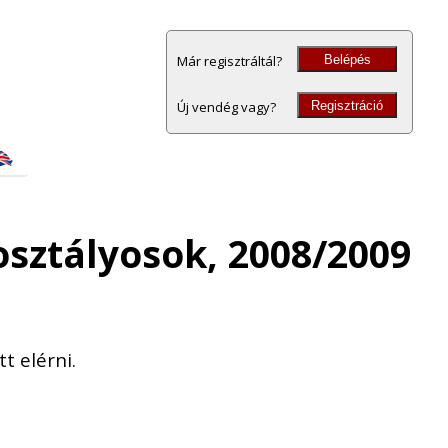
Belépés
Már regisztráltál?
Regisztráció
Új vendég vagy?
 osztályosok, 2008/2009
t elérni.