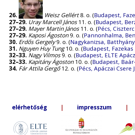
26.
Weisz Gellért
8. o. (
Budapest, Faze
27–29.
Uray Marcell János
11. o. (
Budapest, Ber
27–29.
Mayer Martin János
11. o. (
Pécs, Ciszter
27–29.
Kaposi Ágoston
9. o. (
Pannonhalma, Ben
30.
Erdős Gergely
9. o. (
Nagykanizsa, Batthyán
31.
Nguyen Huy Tung
10. o. (
Budapest, Fazekas
32–33.
Nagy Vilmos
9. o. (
Budapest, ELTE Apácz
32–33.
Kapitány Ágoston
10. o. (
Budapest, Baá
34.
Fár Attila Gergő
12. o. (
Pécs, Apáczai Csere
elérhetőség
|
impresszum
| +3