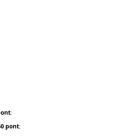
pont
;
60 pont
;