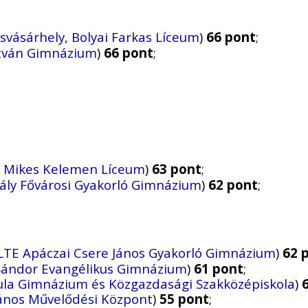
vásárhely, Bolyai Farkas Líceum
)
66 pont
;
stván Gimnázium
)
66 pont
;
, Mikes Kelemen Líceum
)
63 pont
;
ály Fővárosi Gyakorló Gimnázium
)
62 pont
;
LTE Apáczai Csere János Gyakorló Gimnázium
)
62 
Sándor Evangélikus Gimnázium
)
61 pont
;
yula Gimnázium és Közgazdasági Szakközépiskola
)
alános Művelődési Központ
)
55 pont
;