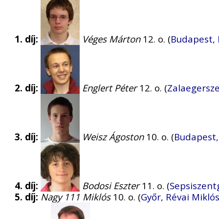
1. díj:
Véges Márton
12. o. (
Budapest, 
2. díj:
Englert Péter
12. o. (
Zalaegersze
3. díj:
Weisz Ágoston
10. o. (
Budapest,
4. díj:
Bodosi Eszter
11. o. (
Sepsiszent
5. díj:
Nagy 111 Miklós
10. o. (
Győr, Révai Mikl