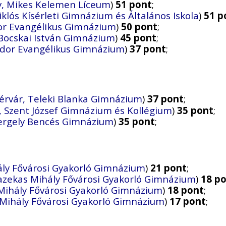
y, Mikes Kelemen Líceum
)
51 pont
;
klós Kísérleti Gimnázium és Általános Iskola
)
51 p
or Evangélikus Gimnázium
)
50 pont
;
Bocskai István Gimnázium
)
45 pont
;
ndor Evangélikus Gimnázium
)
37 pont
;
érvár, Teleki Blanka Gimnázium
)
37 pont
;
 Szent József Gimnázium és Kollégium
)
35 pont
;
Gergely Bencés Gimnázium
)
35 pont
;
ly Fővárosi Gyakorló Gimnázium
)
21 pont
;
azekas Mihály Fővárosi Gyakorló Gimnázium
)
18 p
Mihály Fővárosi Gyakorló Gimnázium
)
18 pont
;
Mihály Fővárosi Gyakorló Gimnázium
)
17 pont
;