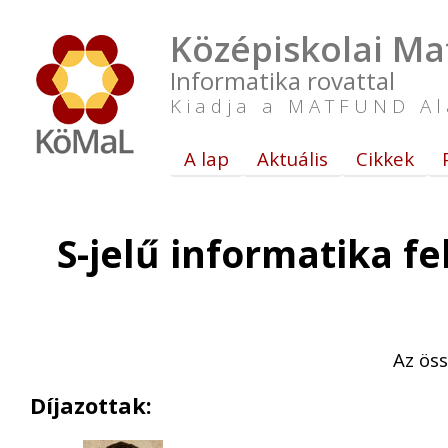
Középiskolai Ma
Informatika rovattal
Kiadja a MATFUND Al
A lap
Aktuális
Cikkek
S-jelű informatika f
Az öss
Díjazottak: