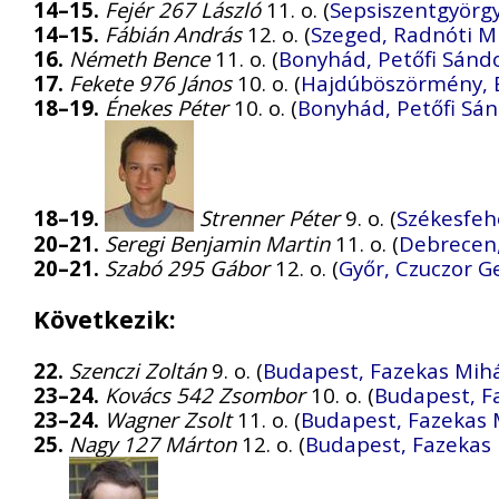
14–15.
Fejér 267 László
11. o. (
Sepsiszentgyörg
14–15.
Fábián András
12. o. (
Szeged, Radnóti Mi
16.
Németh Bence
11. o. (
Bonyhád, Petőfi Sánd
17.
Fekete 976 János
10. o. (
Hajdúböszörmény, 
18–19.
Énekes Péter
10. o. (
Bonyhád, Petőfi Sá
18–19.
Strenner Péter
9. o. (
Székesfeh
20–21.
Seregi Benjamin Martin
11. o. (
Debrecen,
20–21.
Szabó 295 Gábor
12. o. (
Győr, Czuczor 
Következik:
22.
Szenczi Zoltán
9. o. (
Budapest, Fazekas Mihá
23–24.
Kovács 542 Zsombor
10. o. (
Budapest, F
23–24.
Wagner Zsolt
11. o. (
Budapest, Fazekas 
25.
Nagy 127 Márton
12. o. (
Budapest, Fazekas 