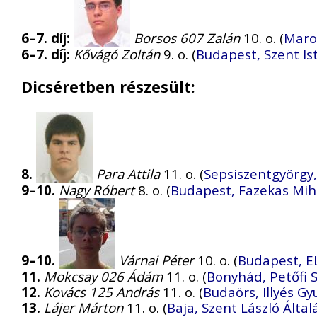
6–7. díj:
Borsos 607 Zalán
10. o. (
Maros
6–7. díj:
Kővágó Zoltán
9. o. (
Budapest, Szent I
Dicséretben részesült:
8.
Para Attila
11. o. (
Sepsiszentgyörgy
9–10.
Nagy Róbert
8. o. (
Budapest, Fazekas Mih
9–10.
Várnai Péter
10. o. (
Budapest, E
11.
Mokcsay 026 Ádám
11. o. (
Bonyhád, Petőfi 
12.
Kovács 125 András
11. o. (
Budaörs, Illyés G
13.
Lájer Márton
11. o. (
Baja, Szent László Ált