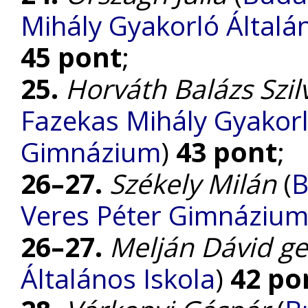
Mihály Gyakorló Általá
45 pont
;
25.
Horváth Balázs Szil
Fazekas Mihály Gyakorl
Gimnázium
)
43 pont
;
26–27.
Székely Milán
(
B
Veres Péter Gimnáziu
26–27.
Melján Dávid g
Általános Iskola
)
42 po