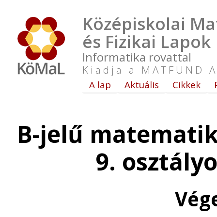
Középiskolai Ma
és Fizikai Lapok
Informatika rovattal
Kiadja a MATFUND A
A lap
Aktuális
Cikkek
B-jelű matematik
9. osztály
Vég