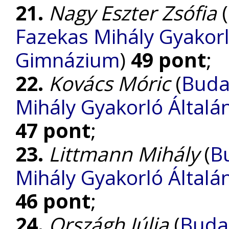
21.
Nagy Eszter Zsófia
(
Fazekas Mihály Gyakorl
Gimnázium
)
49 pont
;
22.
Kovács Móric
(
Buda
Mihály Gyakorló Általá
47 pont
;
23.
Littmann Mihály
(
B
Mihály Gyakorló Általá
46 pont
;
24.
Országh Júlia
(
Buda