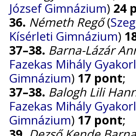
József Gimnázium
)
24 
36.
Németh Regő
(
Szeg
Kísérleti Gimnázium
)
1
37–38.
Barna-Lázár An
Fazekas Mihály Gyakorl
Gimnázium
)
17 pont
;
37–38.
Balogh Lili Han
Fazekas Mihály Gyakorl
Gimnázium
)
17 pont
;
39.
Dezső Kende Barn