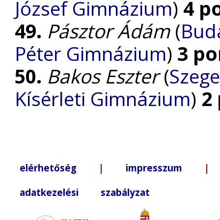
József Gimnázium
)
4 p
49.
Pásztor Ádám
(
Buda
Péter Gimnázium
)
3 po
50.
Bakos Eszter
(
Szege
Kísérleti Gimnázium
)
2
elérhetőség
|
impresszum
| +3
adatkezelési szabályzat