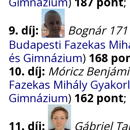
Gimnázium
)
187 pont
;
9. díj:
Bognár 171
Budapesti Fazekas Mihá
és Gimnázium
)
168 po
10. díj:
Móricz Benjám
Fazekas Mihály Gyakorl
Gimnázium
)
162 pont
;
11. díj:
Gábriel T