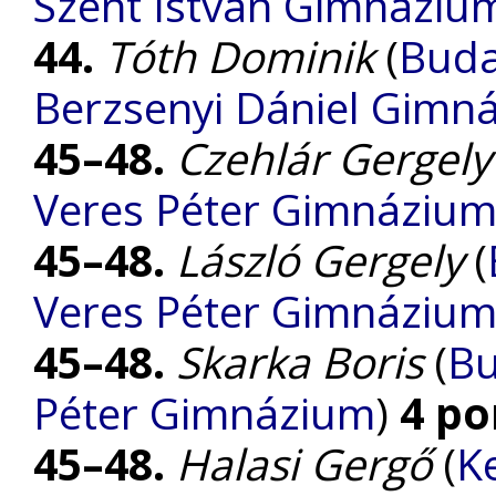
Szent István Gimnáziu
44.
Tóth Dominik
(
Buda
Berzsenyi Dániel Gimn
45–48.
Czehlár Gergely
Veres Péter Gimnáziu
45–48.
László Gergely
(
Veres Péter Gimnáziu
45–48.
Skarka Boris
(
Bu
Péter Gimnázium
)
4 po
45–48.
Halasi Gergő
(
K