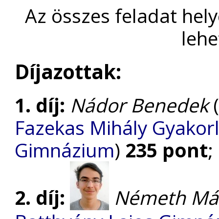
Az összes feladat hel
lehe
Díjazottak:
1. díj:
Nádor Benedek
(
Fazekas Mihály Gyakorl
Gimnázium
)
235 pont
;
2. díj:
Németh Má