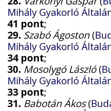
28.
Várkonyi Gáspár
(
B
Mihály Gyakorló Általá
41 pont
;
29.
Szabó Ágoston
(
Bud
Mihály Gyakorló Általá
34 pont
;
30.
Mosolygó László
(
B
Mihály Gyakorló Általá
33 pont
;
31.
Babotán Ákos
(
Buda