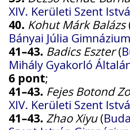
XIV. Kerületi Szent Is
40.
Kohut Márk Balázs
Bányai Júlia Gimnáziu
41–43.
Badics Eszter
(
B
Mihály Gyakorló Általá
6 pont
;
41–43.
Fejes Botond Zo
XIV. Kerületi Szent Is
41–43.
Zhao Xiyu
(
Buda