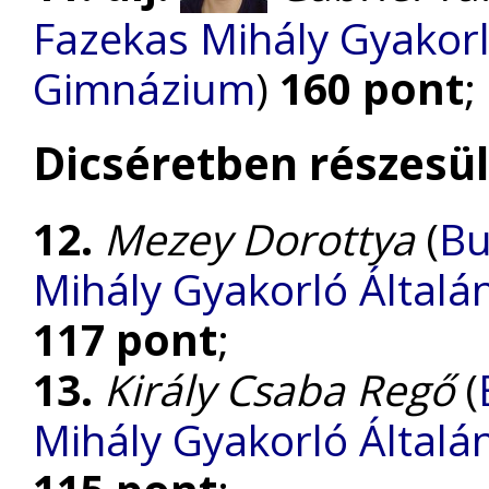
Fazekas Mihály Gyakorl
Gimnázium
)
160 pont
;
Dicséretben részesül
12.
Mezey Dorottya
(
Bu
Mihály Gyakorló Általá
117 pont
;
13.
Király Csaba Regő
(
Mihály Gyakorló Általá