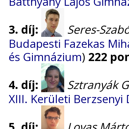
Batthyány Lajos Gimn
3. díj:
Seres-Szab
Budapesti Fazekas Mihá
és Gimnázium
)
222 po
4. díj:
Sztranyák G
XIII. Kerületi Berzseny
5. díj:
Lovas Márt