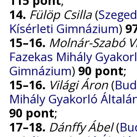
115 pont
;
14.
Fülöp Csilla
(
Szeged
Kísérleti Gimnázium
)
9
15–16.
Molnár-Szabó V
Fazekas Mihály Gyakorl
Gimnázium
)
90 pont
;
15–16.
Világi Áron
(
Bud
Mihály Gyakorló Általá
90 pont
;
17–18.
Dánffy Ábel
(
Bu