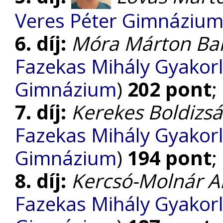
Veres Péter Gimnáziu
6. díj:
Móra Márton Ba
Fazekas Mihály Gyakorl
Gimnázium
)
202 pont
;
7. díj:
Kerekes Boldizsá
Fazekas Mihály Gyakorl
Gimnázium
)
194 pont
;
8. díj:
Kercsó-Molnár A
Fazekas Mihály Gyakorl