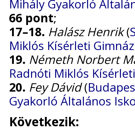
Mihály Gyakorló Általá
66 pont
;
17–18.
Halász Henrik
(
Miklós Kísérleti Gimná
19.
Németh Norbert Ma
Radnóti Miklós Kísérle
20.
Fey Dávid
(
Budapest
Gyakorló Általános Isk
Következik: