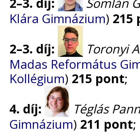
2–3. díj:
Somlán Ge
Klára Gimnázium
)
215 
2–3. díj:
Toronyi 
Madas Református Gimn
Kollégium
)
215 pont
;
4. díj:
Téglás Pan
Gimnázium
)
211 pont
;