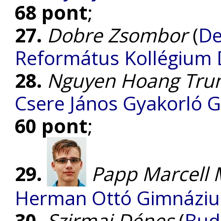
68 pont
;
27.
Dobre Zsombor
(
De
Református Kollégium
28.
Nguyen Hoang Tru
Csere János Gyakorló 
60 pont
;
29.
Papp Marcell 
Herman Ottó Gimnázi
30.
Szirmai Dénes
(
Buda