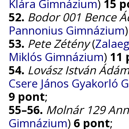
Klára Gimnázium
)
15 p
52.
Bodor 001 Bence 
Pannonius Gimnázium
53.
Pete Zétény
(
Zalaeg
Miklós Gimnázium
)
11 
54.
Lovász István Ádá
Csere János Gyakorló 
9 pont
;
55–56.
Molnár 129 An
Gimnázium
)
6 pont
;