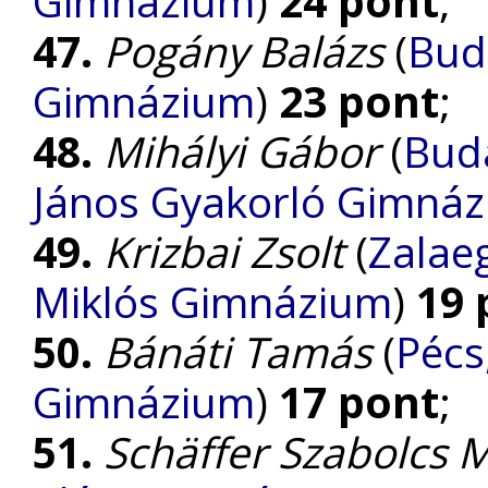
Gimnázium
)
24 pont
;
47.
Pogány Balázs
(
Bud
Gimnázium
)
23 pont
;
48.
Mihályi Gábor
(
Buda
János Gyakorló Gimnáz
49.
Krizbai Zsolt
(
Zalaeg
Miklós Gimnázium
)
19 
50.
Bánáti Tamás
(
Pécs
Gimnázium
)
17 pont
;
51.
Schäffer Szabolcs 