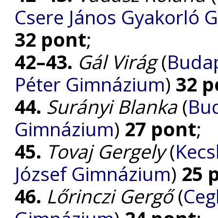
Csere János Gyakorló 
32 pont
;
42–43.
Gál Virág
(
Budap
Péter Gimnázium
)
32 p
44.
Surányi Blanka
(
Bud
Gimnázium
)
27 pont
;
45.
Tovaj Gergely
(
Kecs
József Gimnázium
)
25 
46.
Lőrinczi Gergő
(
Ceg