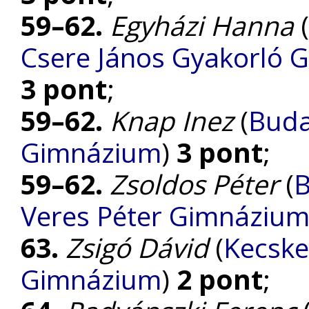
59–62.
Egyházi Hanna
(
Csere János Gyakorló 
3 pont
;
59–62.
Knap Inez
(
Buda
Gimnázium
)
3 pont
;
59–62.
Zsoldos Péter
(
B
Veres Péter Gimnáziu
63.
Zsigó Dávid
(
Kecske
Gimnázium
)
2 pont
;