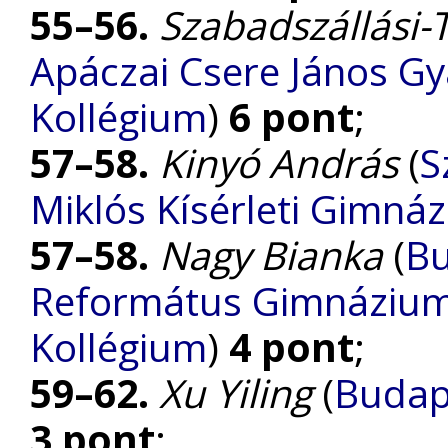
55–56.
Szabadszállási-T
Apáczai Csere János G
Kollégium
)
6 pont
;
57–58.
Kinyó András
(
S
Miklós Kísérleti Gimná
57–58.
Nagy Bianka
(
Bu
Református Gimnázium, 
Kollégium
)
4 pont
;
59–62.
Xu Yiling
(
Budap
3 pont
;