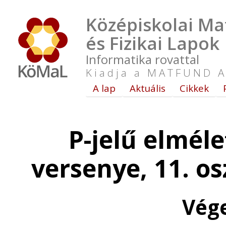
Középiskolai Ma
és Fizikai Lapok
Informatika rovattal
Kiadja a MATFUND A
A lap
Aktuális
Cikkek
P-jelű elméle
versenye, 11. o
Vég