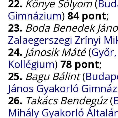
22.
Könye Sólyom
(
Bud
Gimnázium
)
84 pont
;
23.
Boda Benedek Jáno
Zalaegerszegi Zrínyi M
24.
Jánosik Máté
(
Győr,
Kollégium
)
78 pont
;
25.
Bagu Bálint
(
Budape
János Gyakorló Gimnáz
26.
Takács Bendegúz
(
Mihály Gyakorló Általá