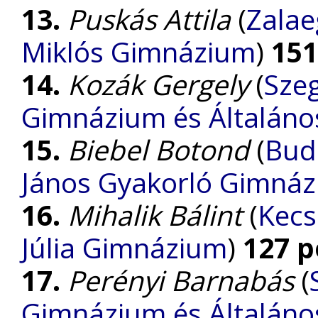
13.
Puskás Attila
(
Zalae
Miklós Gimnázium
)
151
14.
Kozák Gergely
(
Sze
Gimnázium és Általános
15.
Biebel Botond
(
Bud
János Gyakorló Gimnáz
16.
Mihalik Bálint
(
Kecs
Júlia Gimnázium
)
127 p
17.
Perényi Barnabás
(
Gimnázium és Általános