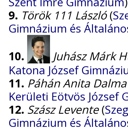
Szent Imre Gimnázium
9.
Török 111 László
(
Sz
Gimnázium és Általános
10.
Juhász Márk 
Katona József Gimnáz
11.
Páhán Anita Dalma
Kerületi Eötvös József
12.
Szász Levente
(
Szeg
Gimnázium és Általános