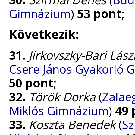
Gimnázium
)
53 pont
;
Következik:
31.
Jirkovszky-Bari Lász
Csere János Gyakorló 
50 pont
;
32.
Török Dorka
(
Zalaeg
Miklós Gimnázium
)
49 
33.
Koszta Benedek
(
Sz