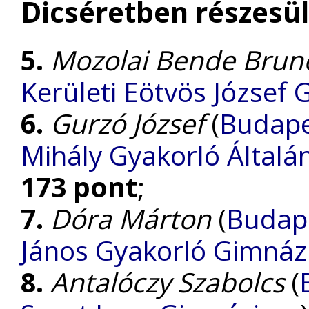
Dicséretben részesül
5.
Mozolai Bende Brun
Kerületi Eötvös József
6.
Gurzó József
(
Budape
Mihály Gyakorló Általá
173 pont
;
7.
Dóra Márton
(
Budape
János Gyakorló Gimnáz
8.
Antalóczy Szabolcs
(