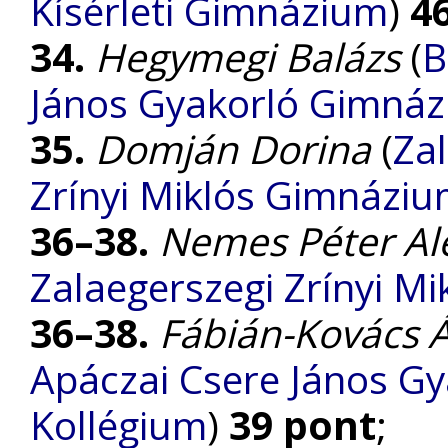
Kísérleti Gimnázium
)
4
34.
Hegymegi Balázs
(
B
János Gyakorló Gimnáz
35.
Domján Dorina
(
Za
Zrínyi Miklós Gimnázi
36–38.
Nemes Péter Al
Zalaegerszegi Zrínyi M
36–38.
Fábián-Kovács 
Apáczai Csere János G
Kollégium
)
39 pont
;