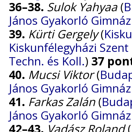
36–38.
Sulok Yahyaa
(
B
János Gyakorló Gimnáz
39.
Kürti Gergely
(
Kisku
Kiskunfélegyházi Szent
Techn. és Koll.
)
37 pon
40.
Mucsi Viktor
(
Budap
János Gyakorló Gimnáz
41.
Farkas Zalán
(
Budap
János Gyakorló Gimnáz
42–43.
Vadász Roland
(