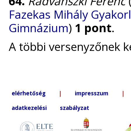
64.
Radvánszki Ferenc
Fazekas Mihály Gyakorl
Gimnázium
)
1 pont
.
A többi versenyzőnek k
elérhetőség
|
impresszum
| +3
adatkezelési szabályzat