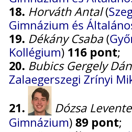
18.
Horváth Antal
(
Szeg
Gimnázium és Általános
19.
Dékány Csaba
(
Győ
Kollégium
)
116 pont
;
20.
Bubics Gergely Dán
Zalaegerszegi Zrínyi M
21.
Dózsa Levente
Gimnázium
)
89 pont
;