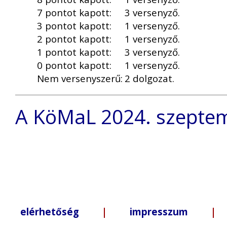
7 pontot kapott:
3 versenyző.
3 pontot kapott:
1 versenyző.
2 pontot kapott:
1 versenyző.
1 pontot kapott:
3 versenyző.
0 pontot kapott:
1 versenyző.
Nem versenyszerű:
2 dolgozat.
A KöMaL 2024. szeptemb
elérhetőség
|
impresszum
| +3