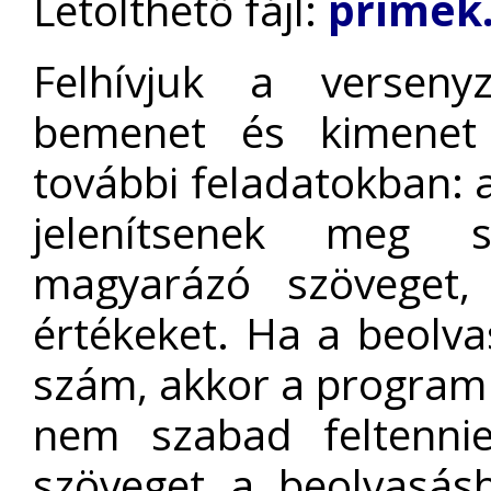
Letölthető fájl:
primek.
Felhívjuk a verseny
bemenet és kimenet
további feladatokban: a
jelenítsenek meg 
magyarázó szöveget, 
értékeket. Ha a beolv
szám, akkor a program 
nem szabad feltennie
szöveget a beolvasás