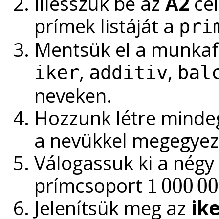
Illesszük be az
A2
cel
prímek listáját a
pri
Mentsük el a munkaf
,
,
iker
additiv
bal
neveken.
Hozzunk létre minde
a nevükkel megegyez
Válogassuk ki a nég
prímcsoport
1
000
00
1
000
000
Jelenítsük meg az
ik