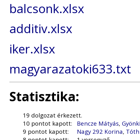
balcsonk.xlsx
additiv.xlsx
iker.xlsx
magyarazatoki633.txt
Statisztika:
19 dolgozat érkezett.
10 pontot kapott:
Bencze Mátyás
,
Gyönk
9 pontot kapott:
Nagy 292 Korina
,
Tóth
8 pontot kapott:
1 versenyző.