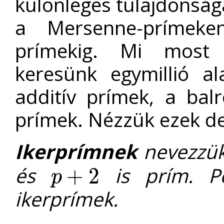
különleges tulajdonság
a Mersenne-prímek
prímekig. Mi most n
keresünk egymillió al
additív prímek, a bal
prímek. Nézzük ezek def
Ikerprímnek
nevezzü
és
is prím. P
+
2
p
p
+
2
ikerprímek.