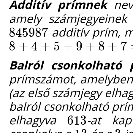
Additív prímnek
nev
amely számjegyeinek 
additív prím, 
845987
845987
8
+
4
+
5
+
9
+
8
+
7
8
+
4
+
5
+
9
+
8
+
7
=
41
Balról csonkolható 
prímszámot, amelyben
(az első számjegy elhag
balról csonkolható prí
elhagyva
-at ka
613
613