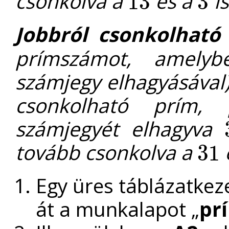
csonkolva a
és a
is
13
3
13
3
Jobbról csonkolható
prímszámot, amelyb
számjegy elhagyásával)
csonkolható prím
számjegyét elhagyva
tovább csonkolva a
31
31
Egy üres táblázatke
át a munkalapot „
pr