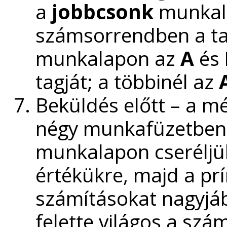
a
jobbcsonk
munkal
számsorrendben a ta
munkalapon az
A
és
tagját; a többinél az
Beküldés előtt – a mé
négy munkafüzetben
munkalapon cseréljük
értékükre, majd a pr
számításokat nagyjábó
felette világos a szá