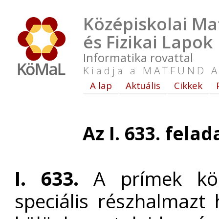
Középiskolai Ma
és Fizikai Lapok
Informatika rovattal
Kiadja a MATFUND A
A lap
Aktuális
Cikkek
Az I. 633. fela
I. 633.
A prímek köz
speciális részhalmazt