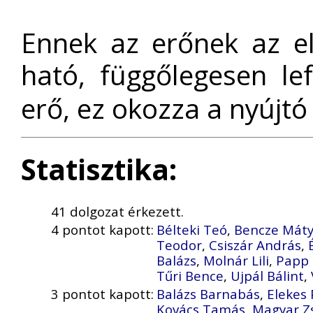
Ennek az erőnek az el
ható, függőlegesen le
erő, ez okozza a nyújtó
Statisztika:
41 dolgozat érkezett.
4 pontot kapott:
Bélteki Teó
,
Bencze Mát
Teodor
,
Csiszár András
,
Balázs
,
Molnár Lili
,
Papp 
Tűri Bence
,
Ujpál Bálint
,
3 pontot kapott:
Balázs Barnabás
,
Elekes
Kovács Tamás
,
Magyar Zs