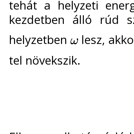
tehát a helyzeti ener
kezdetben álló rúd s
helyzetben
lesz, akk
ω
ω
tel növekszik.