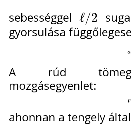
sebességgel
sugar
ℓ
/
2
ℓ
/
2
gyorsulása függőlegese
a
a
A rúd tömegközé
mozgásegyenlet:
F
F
ahonnan a tengely által 