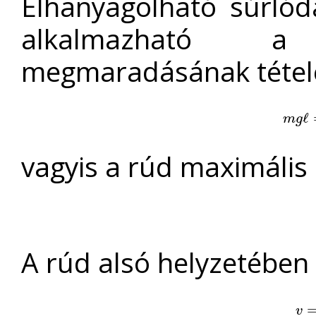
Elhanyagolható súrlód
alkalmazható a
megmaradásának tétel
m
g
ℓ
ℓ
m
g
vagyis a rúd maximális
A rúd alsó helyzetébe
v
=
v