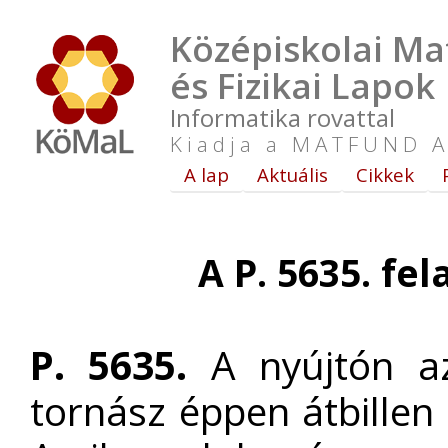
Középiskolai Ma
és Fizikai Lapok
Informatika rovattal
Kiadja a MATFUND A
A lap
Aktuális
Cikkek
A P. 5635. fe
P. 5635.
A nyújtón az
tornász éppen átbillen 