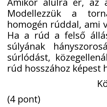
Amikor alulra ér, az 
Modellezzük a torn
homogén rúddal, ami ví
Ha a rúd a felső állá
súlyának hányszoros
súrlódást, közegellená
rúd hosszához képest h
Kö
(4 pont)