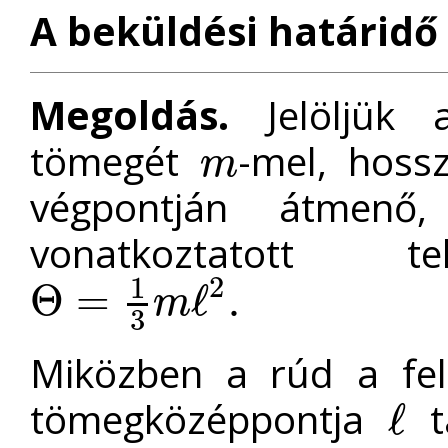
A beküldési határidő 
Megoldás.
Jelöljük 
tömegét
-mel, hoss
m
m
végpontján átmenő,
vonatkoztatott te
2
1
Θ
=
ℓ
.
m
Θ
=
1
3
m
ℓ
2
.
3
Miközben a rúd a fel
tömegközéppontja
tá
ℓ
ℓ