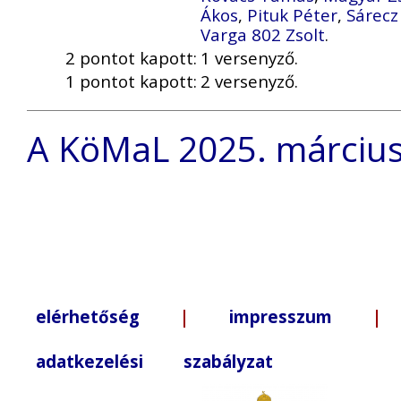
Ákos
,
Pituk Péter
,
Sárecz
Varga 802 Zsolt
.
2 pontot kapott:
1 versenyző.
1 pontot kapott:
2 versenyző.
A KöMaL 2025. márciusi 
elérhetőség
|
impresszum
| +3
adatkezelési szabályzat