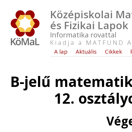
Középiskolai Ma
és Fizikai Lapok
Informatika rovattal
Kiadja a MATFUND A
A lap
Aktuális
Cikkek
B-jelű matematik
12. osztál
Vég