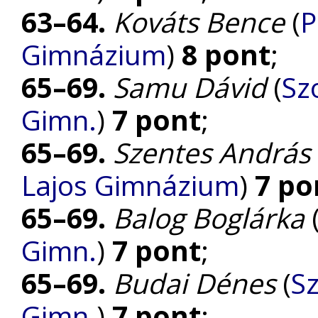
63–64.
Kováts Bence
(
P
Gimnázium
)
8 pont
;
65–69.
Samu Dávid
(
Sz
Gimn.
)
7 pont
;
65–69.
Szentes András
Lajos Gimnázium
)
7 po
65–69.
Balog Boglárka
Gimn.
)
7 pont
;
65–69.
Budai Dénes
(
Sz
Gimn.
)
7 pont
;