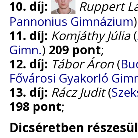
10. díj:
Ruppert L
Pannonius Gimnázium
11. díj:
Komjáthy Júlia
(
Gimn.
)
209 pont
;
12. díj:
Tábor Áron
(
Bu
Fővárosi Gyakorló Gim
13. díj:
Rácz Judit
(
Szek
198 pont
;
Dicséretben részesül