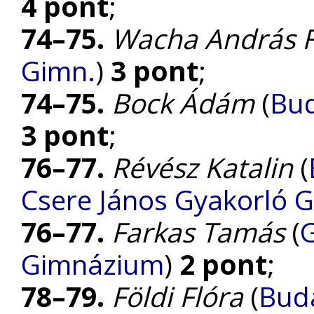
4 pont
;
74–75.
Wacha András 
Gimn.
)
3 pont
;
74–75.
Bock Ádám
(
Bud
3 pont
;
76–77.
Révész Katalin
(
Csere János Gyakorló 
76–77.
Farkas Tamás
(
G
Gimnázium
)
2 pont
;
78–79.
Földi Flóra
(
Bud