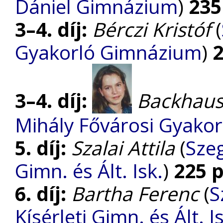
Dániel Gimnázium
)
235
3–4. díj:
Bérczi Kristóf
(
Gyakorló Gimnázium
)
3–4. díj:
Backhaus
Mihály Fővárosi Gyako
5. díj:
Szalai Attila
(
Szeg
Gimn. és Ált. Isk.
)
225 
6. díj:
Bartha Ferenc
(
S
Kísérleti Gimn. és Ált. I