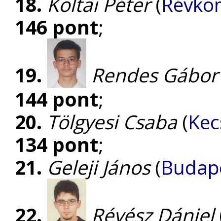
18.
Koltai Péter
(
Révkom
146 pont
;
19.
Rendes Gábor
144 pont
;
20.
Tölgyesi Csaba
(
Kec
134 pont
;
21.
Geleji János
(
Budape
22.
Révész Dániel