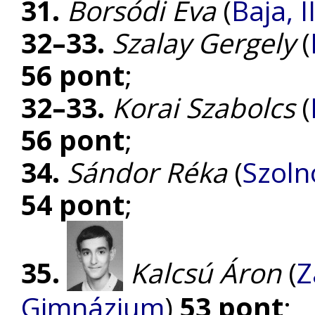
31.
Borsódi Éva
(
Baja, I
32–33.
Szalay Gergely
(
56 pont
;
32–33.
Korai Szabolcs
(
56 pont
;
34.
Sándor Réka
(
Szoln
54 pont
;
35.
Kalcsú Áron
(
Z
Gimnázium
)
53 pont
;