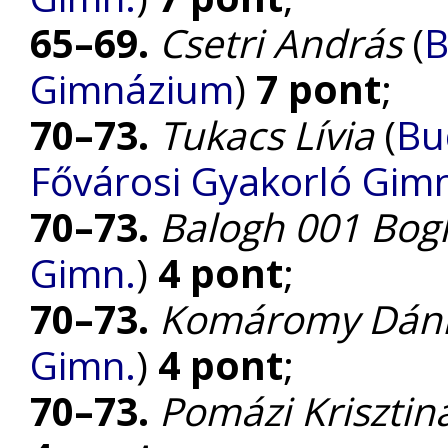
65–69.
Csetri András
(
B
Gimnázium
)
7 pont
;
70–73.
Tukacs Lívia
(
Bu
Fővárosi Gyakorló Gim
70–73.
Balogh 001 Bog
Gimn.
)
4 pont
;
70–73.
Komáromy Dáni
Gimn.
)
4 pont
;
70–73.
Pomázi Krisztin