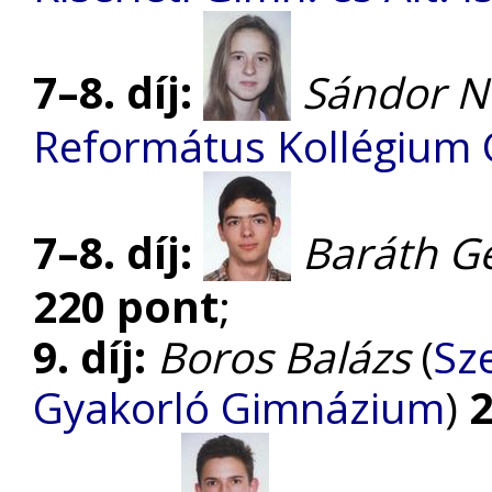
7–8. díj:
Sándor N
Református Kollégium
7–8. díj:
Baráth G
220 pont
;
9. díj:
Boros Balázs
(
Sz
Gyakorló Gimnázium
)