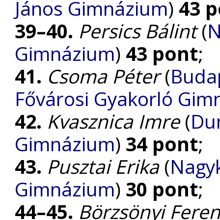
János Gimnázium
)
43 p
39–40.
Persics Bálint
(
N
Gimnázium
)
43 pont
;
41.
Csoma Péter
(
Budap
Fővárosi Gyakorló Gim
42.
Kvasznica Imre
(
Dun
Gimnázium
)
34 pont
;
43.
Pusztai Erika
(
Nagyk
Gimnázium
)
30 pont
;
44–45.
Börzsönyi Fere