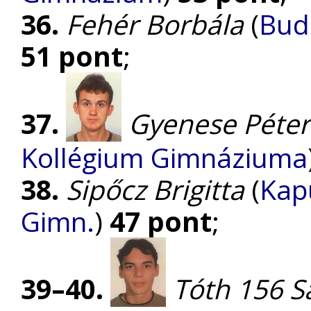
36.
Fehér Borbála
(
Bud
51 pont
;
37.
Gyenese Péter
Kollégium Gimnáziuma
38.
Sipőcz Brigitta
(
Kap
Gimn.
)
47 pont
;
39–40.
Tóth 156 S