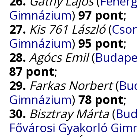
26.
Gáthy Lajos
(
Fehérg
Gimnázium
)
97 pont
;
27.
Kis 761 László
(
Cson
Gimnázium
)
95 pont
;
28.
Agócs Emil
(
Budapes
87 pont
;
29.
Farkas Norbert
(
Bud
Gimnázium
)
78 pont
;
30.
Bisztray Márta
(
Bud
Fővárosi Gyakorló Gim