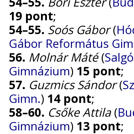
54–55.
Bori Eszter
(
Bud
19 pont
;
54–55.
Soós Gábor
(
Hó
Gábor Református Gi
56.
Molnár Máté
(
Salgó
Gimnázium
)
15 pont
;
57.
Guzmics Sándor
(
S
Gimn.
)
14 pont
;
58–60.
Csőke Attila
(
Bud
Gimnázium
)
13 pont
;