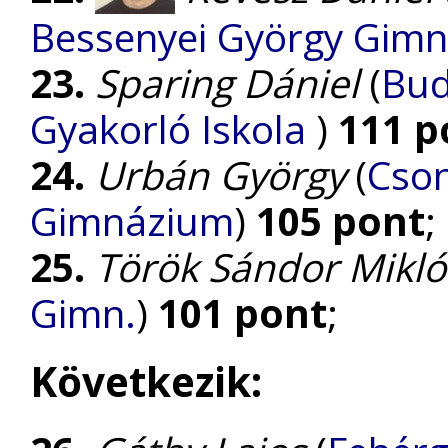
Bessenyei György Gim
23.
Sparing Dániel
(
Bud
Gyakorló Iskola
)
111 p
24.
Urbán György
(
Cson
Gimnázium
)
105 pont
;
25.
Török Sándor Mikló
Gimn.
)
101 pont
;
Következik: