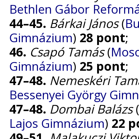
Bethlen Gábor Reform
44–45.
Bárkai János
(
Bu
Gimnázium
)
28 pont
;
46.
Csapó Tamás
(
Moso
Gimnázium
)
25 pont
;
47–48.
Nemeskéri Tam
Bessenyei György Gim
47–48.
Dombai Balázs
Lajos Gimnázium
)
22 p
49–51.
Malakuczi Vikto