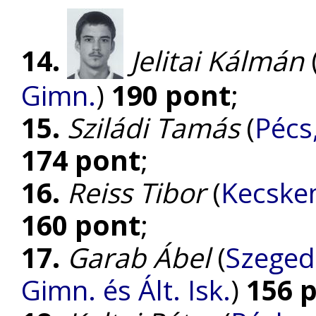
14.
Jelitai Kálmán
Gimn.
)
190 pont
;
15.
Sziládi Tamás
(
Pécs
174 pont
;
16.
Reiss Tibor
(
Kecskem
160 pont
;
17.
Garab Ábel
(
Szeged,
Gimn. és Ált. Isk.
)
156 