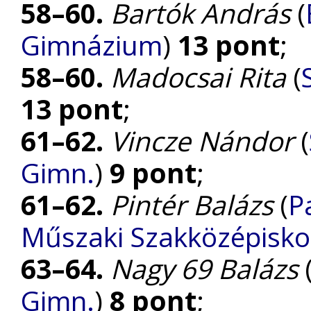
58–60.
Bartók András
(
Gimnázium
)
13 pont
;
58–60.
Madocsai Rita
(
13 pont
;
61–62.
Vincze Nándor
(
Gimn.
)
9 pont
;
61–62.
Pintér Balázs
(
P
Műszaki Szakközépisko
63–64.
Nagy 69 Balázs
Gimn.
)
8 pont
;