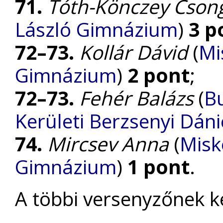
71.
Tóth-Könczey Cson
László Gimnázium
)
3 p
72–73.
Kollár Dávid
(
Mi
Gimnázium
)
2 pont
;
72–73.
Fehér Balázs
(
Bu
Kerületi Berzsenyi Dán
74.
Mircsev Anna
(
Misk
Gimnázium
)
1 pont
.
A többi versenyzőnek k