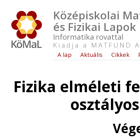
Középiskolai Ma
és Fizikai Lapok
Informatika rovattal
Kiadja a MATFUND A
A lap
Aktuális
Cikkek
Fizika elméleti f
osztályo
Vég