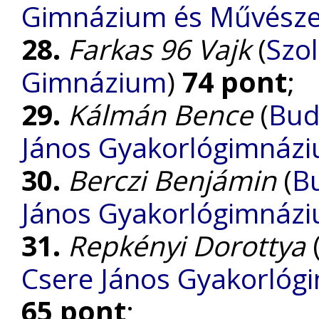
Gimnázium és Művészet
28.
Farkas 96 Vajk
(
Szo
Gimnázium
)
74 pont
;
29.
Kálmán Bence
(
Bud
János Gyakorlógimnázi
30.
Berczi Benjámin
(
B
János Gyakorlógimnázi
31.
Repkényi Dorottya
Csere János Gyakorlóg
65 pont
;