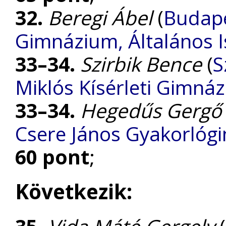
32.
Beregi Ábel
(
Budape
Gimnázium, Általános I
33–34.
Szirbik Bence
(
S
Miklós Kísérleti Gimná
33–34.
Hegedűs Gergő
Csere János Gyakorlóg
60 pont
;
Következik: