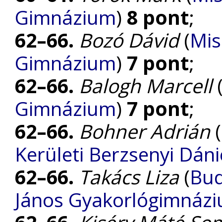
Gimnázium
)
8 pont
;
62–66.
Bozó Dávid
(
Mis
Gimnázium
)
7 pont
;
62–66.
Balogh Marcell
Gimnázium
)
7 pont
;
62–66.
Bohner Adrián
(
Kerületi Berzsenyi Dán
62–66.
Takács Liza
(
Bud
János Gyakorlógimnázi