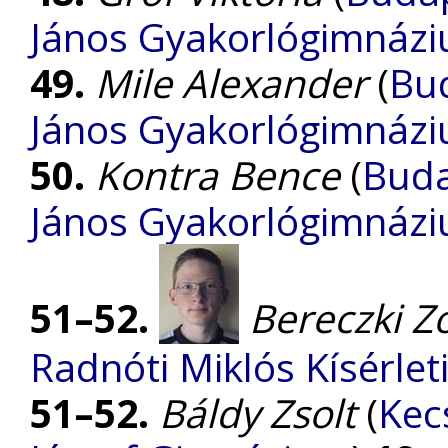
János Gyakorlógimnázi
49.
Mile Alexander
(
Bud
János Gyakorlógimnázi
50.
Kontra Bence
(
Buda
János Gyakorlógimnázi
51–52.
Bereczki Z
Radnóti Miklós Kísérle
51–52.
Báldy Zsolt
(
Kec