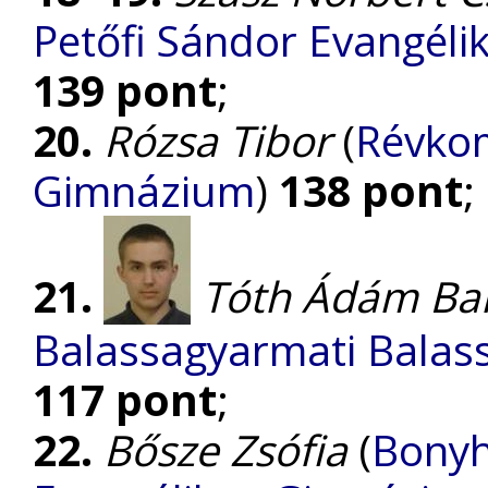
Petőfi Sándor Evangél
139 pont
;
20.
Rózsa Tibor
(
Révkom
Gimnázium
)
138 pont
;
21.
Tóth Ádám Ba
Balassagyarmati Balass
117 pont
;
22.
Bősze Zsófia
(
Bonyh