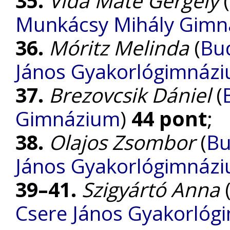
35.
Vida Máté Gergely
(
Munkácsy Mihály Gim
36.
Móritz Melinda
(
Bud
János Gyakorlógimnázi
37.
Brezovcsik Dániel
(
Gimnázium
)
44 pont
;
38.
Olajos Zsombor
(
Bu
János Gyakorlógimnázi
39–41.
Szigyártó Anna
Csere János Gyakorlóg