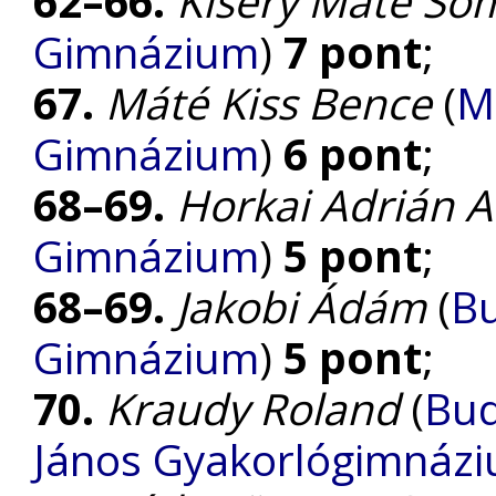
62–66.
Kiséry Máté So
Gimnázium
)
7 pont
;
67.
Máté Kiss Bence
(
M
Gimnázium
)
6 pont
;
68–69.
Horkai Adrián At
Gimnázium
)
5 pont
;
68–69.
Jakobi Ádám
(
Bu
Gimnázium
)
5 pont
;
70.
Kraudy Roland
(
Bud
János Gyakorlógimnázi