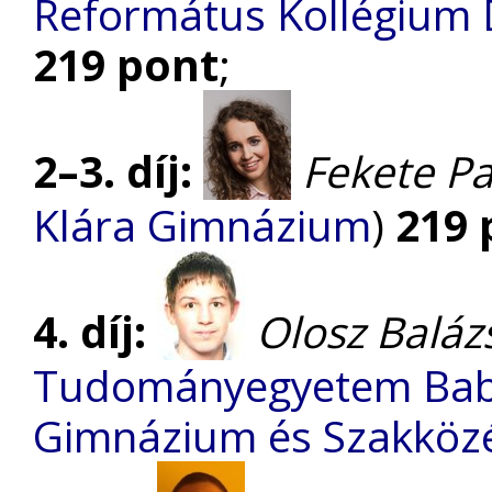
Református Kollégium
219 pont
;
2–3. díj:
Fekete P
Klára Gimnázium
)
219 
4. díj:
Olosz Baláz
Tudományegyetem Babi
Gimnázium és Szakközé