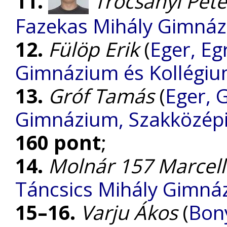
11.
Trócsányi Péte
Fazekas Mihály Gimná
12.
Fülöp Erik
(
Eger, Eg
Gimnázium és Kollégi
13.
Gróf Tamás
(
Eger, 
Gimnázium, Szakközépi
160 pont
;
14.
Molnár 157 Marcell
Táncsics Mihály Gimná
15–16.
Varju Ákos
(
Bon