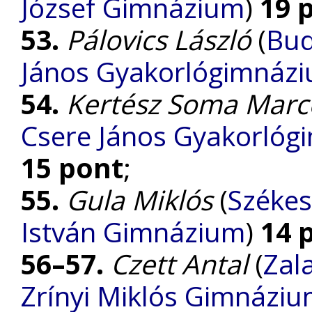
József Gimnázium
)
19 
53.
Pálovics László
(
Bud
János Gyakorlógimnázi
54.
Kertész Soma Marce
Csere János Gyakorlóg
15 pont
;
55.
Gula Miklós
(
Székes
István Gimnázium
)
14 
56–57.
Czett Antal
(
Zal
Zrínyi Miklós Gimnázi