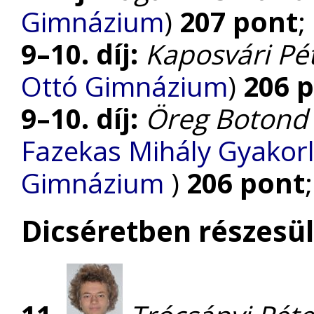
Gimnázium
)
207 pont
;
9–10. díj:
Kaposvári Pé
Ottó Gimnázium
)
206 
9–10. díj:
Öreg Botond
Fazekas Mihály Gyakorl
Gimnázium
)
206 pont
;
Dicséretben részesül