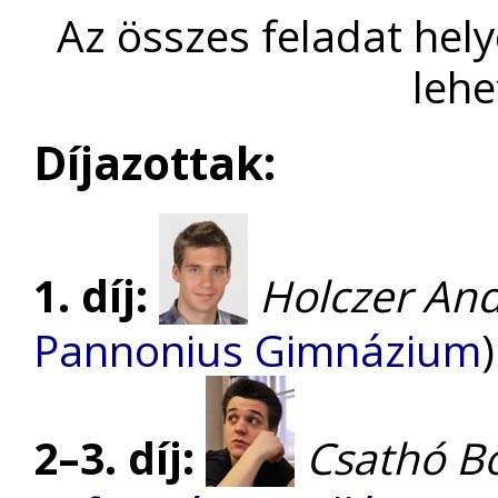
Az összes feladat hel
lehe
Díjazottak:
1. díj:
Holczer An
Pannonius Gimnázium
2–3. díj:
Csathó B