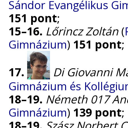
Sándor Evangélikus Gi
151 pont
;
15–16.
Lőrincz Zoltán
(
Gimnázium
)
151 pont
;
17.
Di Giovanni M
Gimnázium és Kollégi
18–19.
Németh 017 An
Gimnázium
)
139 pont
;
18–19.
Szász Norbert 