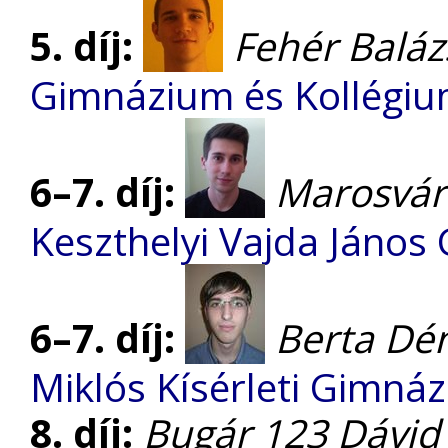
5. díj:
Fehér Baláz
Gimnázium és Kollégi
6–7. díj:
Marosvári
Keszthelyi Vajda Jáno
6–7. díj:
Berta Dé
Miklós Kísérleti Gimná
8. díj:
Bugár 123 Dávid