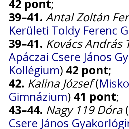
42 pont
;
39–41.
Antal Zoltán Fe
Kerületi Toldy Ferenc
39–41.
Kovács András
Apáczai Csere János G
Kollégium
)
42 pont
;
42.
Kalina József
(
Misko
Gimnázium
)
41 pont
;
43–44.
Nagy 119 Dóra
(
Csere János Gyakorlóg