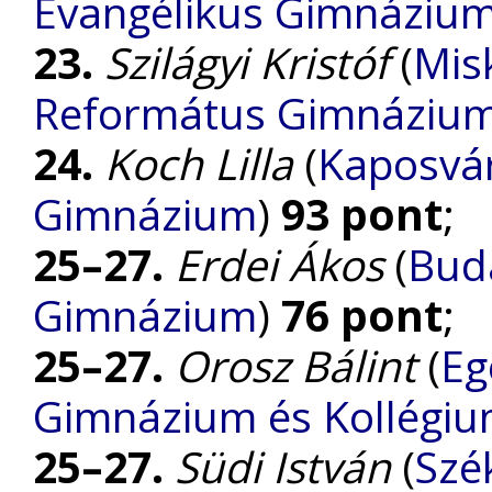
Evangélikus Gimnázium
23.
Szilágyi Kristóf
(
Misk
Református Gimnázium
24.
Koch Lilla
(
Kaposvár
Gimnázium
)
93 pont
;
25–27.
Erdei Ákos
(
Bud
Gimnázium
)
76 pont
;
25–27.
Orosz Bálint
(
Eg
Gimnázium és Kollégi
25–27.
Südi István
(
Szé