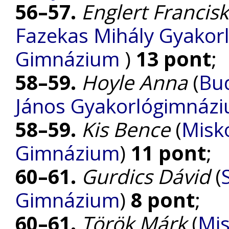
56–57.
Englert Francis
Fazekas Mihály Gyakorl
Gimnázium
)
13 pont
;
58–59.
Hoyle Anna
(
Bud
János Gyakorlógimnázi
58–59.
Kis Bence
(
Misko
Gimnázium
)
11 pont
;
60–61.
Gurdics Dávid
(
Gimnázium
)
8 pont
;
60–61.
Török Márk
(
Mis