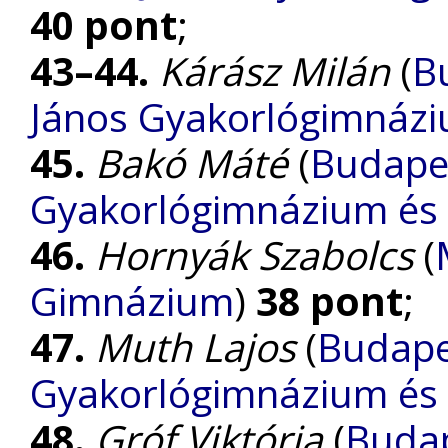
40 pont
;
43–44.
Kárász Milán
(
B
János Gyakorlógimnázi
45.
Bakó Máté
(
Budapes
Gyakorlógimnázium és 
46.
Hornyák Szabolcs
(
Gimnázium
)
38 pont
;
47.
Muth Lajos
(
Budape
Gyakorlógimnázium és 
48.
Gróf Viktória
(
Budap