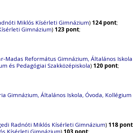
adnóti Miklós Kísérleti Gimnázium
)
124 pont
;
Kísérleti Gimnázium
)
123 pont
;
r-Madas Református Gimnázium, Általános Iskola
um és Pedagógiai Szakközépiskola
)
120 pont
;
ria Gimnázium, Általános Iskola, Óvoda, Kollégium
gedi Radnóti Miklós Kísérleti Gimnázium
)
118 pont
ós Kísérleti Gimnázium
)
103 pont
;