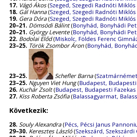
17.
Vágó Ákos
(
Szeged, Szegedi Radnóti Miklós
18.
Gál Hanna
(
Szeged, Szegedi Radnóti Miklós
19.
Gera Dóra
(
Szeged, Szegedi Radnóti Miklós
20–21.
Dömsödi Bálint
(
Bonyhád, Bonyhádi Pet
20–21.
György Levente
(
Bonyhád, Bonyhádi Pet
22.
Bodolai Előd
(
Miskolc, Földes Ferenc Gimn
23–25.
Török Zsombor Áron
(
Bonyhád, Bonyhád
23–25.
Schefler Barna
(
Szatmárnémeti
23–25.
Nguyen Viet Hung
(
Budapest, Budapesti
26.
Kuchár Zsolt
(
Budapest, Budapesti Fazekas 
27.
Kiss Roberta Zsófia
(
Balassagyarmat, Balas
Következik:
28.
Souly Alexandra
(
Pécs, Pécsi Janus Pannon
29–30.
Keresztes László
(
Szekszárd, Szekszárdi