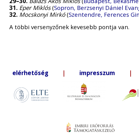
29–30.
Balázs Ákos Miklós
(
Budapest, Békásme
31.
Eper Miklós
(
Sopron, Berzsenyi Dániel Evan
32.
Mocskonyi Mirkó
(
Szentendre, Ferences G
A többi versenyzőnek kevesebb pontja van.
elérhetőség
|
impresszum
| +3