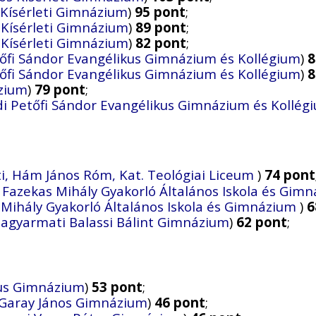
 Kísérleti Gimnázium
)
95 pont
;
 Kísérleti Gimnázium
)
89 pont
;
 Kísérleti Gimnázium
)
82 pont
;
őfi Sándor Evangélikus Gimnázium és Kollégium
)
8
őfi Sándor Evangélikus Gimnázium és Kollégium
)
8
ázium
)
79 pont
;
i Petőfi Sándor Evangélikus Gimnázium és Kollég
, Hám János Róm, Kat. Teológiai Liceum
)
74 pont
 Fazekas Mihály Gyakorló Általános Iskola és Gim
Mihály Gyakorló Általános Iskola és Gimnázium
)
6
sagyarmati Balassi Bálint Gimnázium
)
62 pont
;
ius Gimnázium
)
53 pont
;
 Garay János Gimnázium
)
46 pont
;