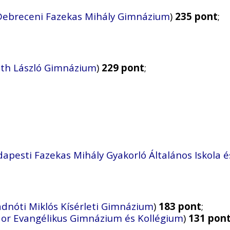
Debreceni Fazekas Mihály Gimnázium
)
235 pont
;
th László Gimnázium
)
229 pont
;
apesti Fazekas Mihály Gyakorló Általános Iskola
adnóti Miklós Kísérleti Gimnázium
)
183 pont
;
dor Evangélikus Gimnázium és Kollégium
)
131 pon