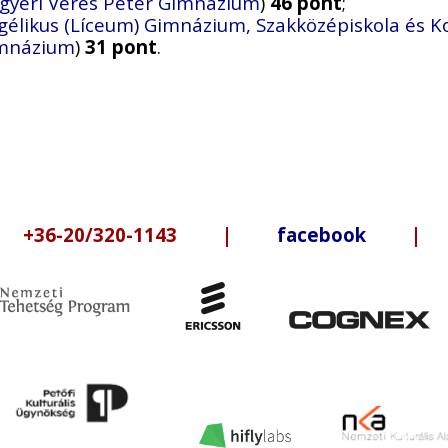
gyeri Veres Péter Gimnázium
)
46 pont
;
gélikus (Líceum) Gimnázium, Szakközépiskola és K
imnázium
)
31 pont
.
6-20/320-1143 |
facebook