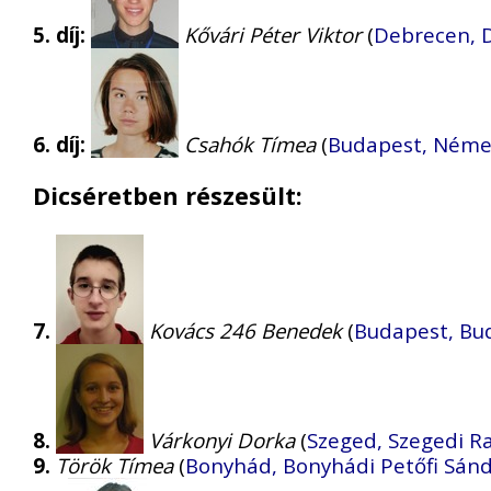
5. díj:
Kővári Péter Viktor
(
Debrecen, 
6. díj:
Csahók Tímea
(
Budapest, Néme
Dicséretben részesült:
7.
Kovács 246 Benedek
(
Budapest, Bud
8.
Várkonyi Dorka
(
Szeged, Szegedi R
9.
Török Tímea
(
Bonyhád, Bonyhádi Petőfi Sán