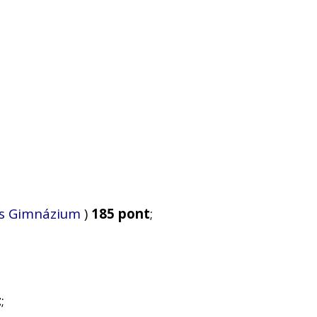
 és Gimnázium
)
185 pont
;
t
;