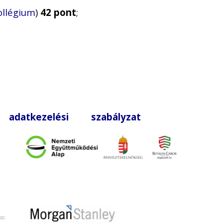
ollégium
)
42 pont
;
|
adatkezelési szabályzat