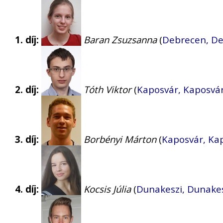
1. díj:
Baran Zsuzsanna
(
Debrecen, De
2. díj:
Tóth Viktor
(
Kaposvár, Kaposvá
3. díj:
Borbényi Márton
(
Kaposvár, Ka
4. díj:
Kocsis Júlia
(
Dunakeszi, Dunake