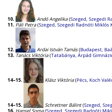
10.
Andó Angelika
(
Szeged, Szegedi R
11.
Páli Petra
(
Szeged, Szegedi Radnóti Miklós 
12.
Ardai István Tamás
(
Budapest, Baá
13.
Tanács Viktória
(
Tatabánya, Árpád Gimnázi
14–15.
Klász Viktória
(
Pécs, Koch Valé
14–15.
Schrettner Bálint
(
Szeged, Sze
16.
Hansel Soma
(
Szeged, Szegedi Radnóti Mikl