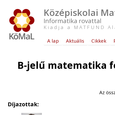
Középiskolai Ma
Informatika rovattal
Kiadja a MATFUND Al
A lap
Aktuális
Cikkek
B-jelű matematika f
Az öss
Díjazottak: