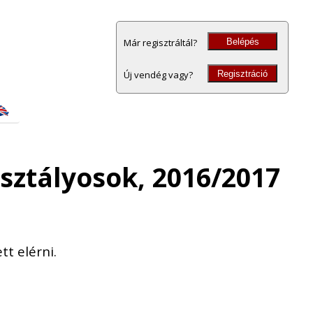
Belépés
Már regisztráltál?
Regisztráció
Új vendég vagy?
sztályosok, 2016/2017
t elérni.