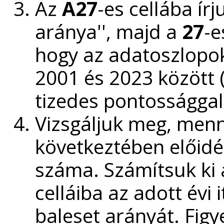
Az
A27
-es cellába írj
aránya'', majd a
27
-e
hogy az adatoszlopok
2001 és 2023 között 
tizedes pontossággal
Vizsgáljuk meg, menny
következtében előidé
száma. Számítsuk ki
celláiba az adott évi 
baleset arányát. Figy