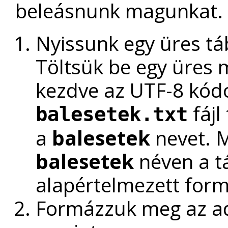
beleásnunk magunkat.
Nyissunk egy üres tá
Töltsük be egy üres
kezdve az UTF-8 kódo
fájl
balesetek.txt
a
balesetek
nevet. 
balesetek
néven a t
alapértelmezett fo
Formázzuk meg az ada