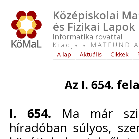
Középiskolai Ma
és Fizikai Lapok
Informatika rovattal
Kiadja a MATFUND A
A lap
Aktuális
Cikkek
Az I. 654. fe
I. 654.
Ma már szin
híradóban súlyos, sze