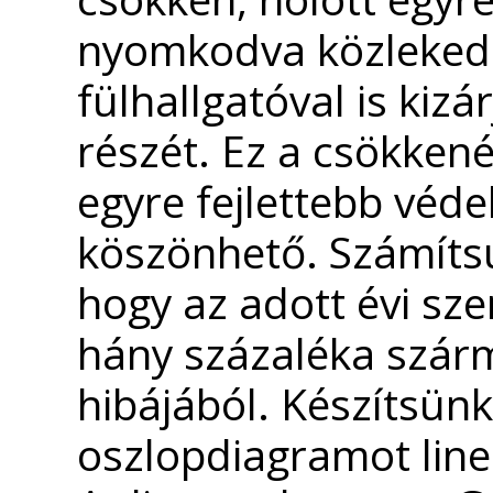
nyomkodva közlekedn
fülhallgatóval is kizá
részét. Ez a csökken
egyre fejlettebb véd
köszönhető. Számíts
hogy az adott évi sze
hány százaléka szár
hibájából. Készítsün
oszlop­diagramot line