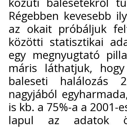
közúti balesetekről t
Régebben kevesebb ilye
az okait próbáljuk f
közötti statisztikai a
egy megnyugtató pill
máris láthatjuk, hog
baleseti halálozás 
nagyjából egyharmada
is kb. a 75%-a a 2001-
lapul az adatok ös