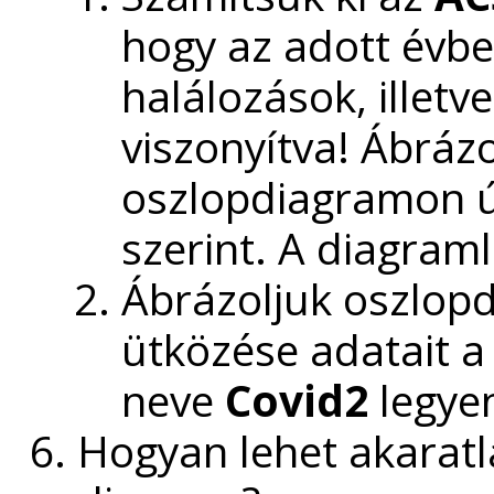
hogy az adott évbe
halálozások, illet
viszonyítva! Ábráz
oszlopdiagramon ú
szerint. A diagram
Ábrázoljuk oszlop
ütközése adatait a
neve
Covid2
legye
Hogyan lehet akaratla