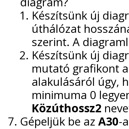
diagram?
Készítsünk új diag
úthálózat hosszána
szerint. A diagram
Készítsünk új diag
mutató grafikont 
alakulásáról úgy, 
minimuma 0 legyen
Közúthossz2
neve
Gépeljük be az
A30
-a