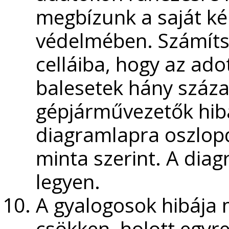
megbízunk a saját ké
védelmében. Számíts
celláiba, hogy az ado
balesetek hány száza
gépjárművezetők hibá
diagramlapra oszlopd
minta szerint. A dia
legyen.
A gyalogosok hibája 
csökken, holott egyre