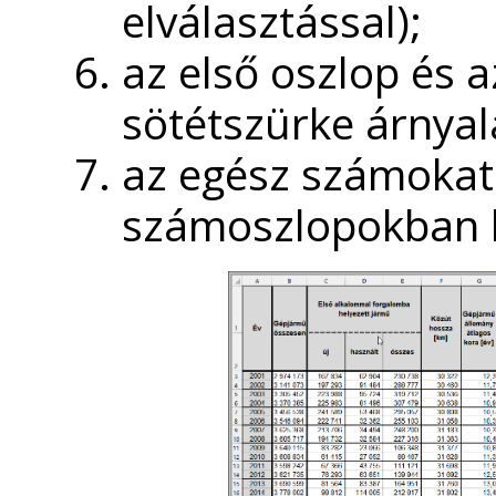
elválasztással);
az első oszlop és 
sötétszürke árnyal
az egész számokat
számoszlopokban l