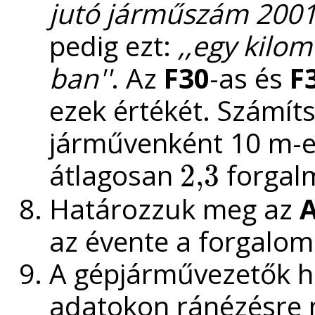
jutó járműszám 2001
pedig ezt:
,,egy kilo
ban''
. Az
F30
-as és
F
ezek értékét. Számítsu
járművenként 10 m-e
átlagosan
forgalm
2
,
3
2
,
3
Határozzuk meg az
A
az évente a forgalom
A gépjárművezetők hi
adatokon ránézésre 