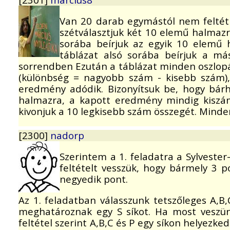
Van 20 darab egymástól nem feltét
szétválasztjuk két 10 elemű halmazra
sorába beírjuk az egyik 10 elemű
táblázat alsó sorába beírjuk a m
sorrendben Ezután a táblázat minden oszlopá
(különbség = nagyobb szám - kisebb szám),
eredmény adódik. Bizonyítsuk be, hogy bárh
halmazra, a kapott eredmény mindig kiszá
kivonjuk a 10 legkisebb szám összegét. Minden
[2300]
nadorp
Szerintem a 1. feladatra a Sylvester
feltételt vesszük, hogy bármely 3 po
negyedik pont.
Az 1. feladatban válasszunk tetszőleges A,B
meghatároznak egy S síkot. Ha most veszün
feltétel szerint A,B,C és P egy síkon helyezked