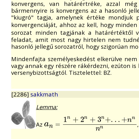
konvergens, van határértréke, azzal mé
bármennyire is konvergens az a hasonló jell
"kiugró" tagja, amelynek értéke mondjuk p
konvergenciáját, ahhoz az kell, hogy minde
sorozat minden tagjának a határértéktől 
feladat, amit most nagy hirtelen nem tudn
hasonló jellegű sorozatról, hogy szigorúan m
Mindenfajta személyeskedést elkerülve nem 
vagy annak egy részére rákérdezni, ezúton is 
versenybizottságtól. Tisztelettel: BZ.
[2286]
sakkmath
Lemma:
n
n
n
n
1
+
2
+
3
+
.
.
.
+
n
a
Az
a
n
=
1
=
n
+
2
n
+
3
n
+
.
.
.
+
n
n
n
n
n
n
n