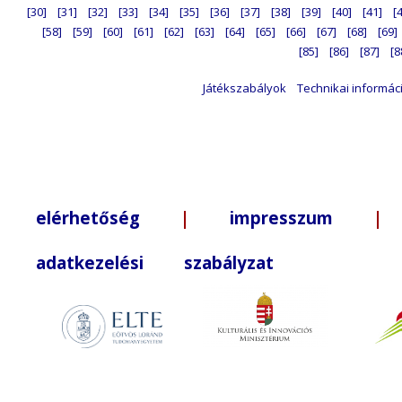
[30]
[31]
[32]
[33]
[34]
[35]
[36]
[37]
[38]
[39]
[40]
[41]
[
[58]
[59]
[60]
[61]
[62]
[63]
[64]
[65]
[66]
[67]
[68]
[69]
[85]
[86]
[87]
[8
Játékszabályok
Technikai informác
elérhetőség
|
impresszum
| +3
adatkezelési szabályzat