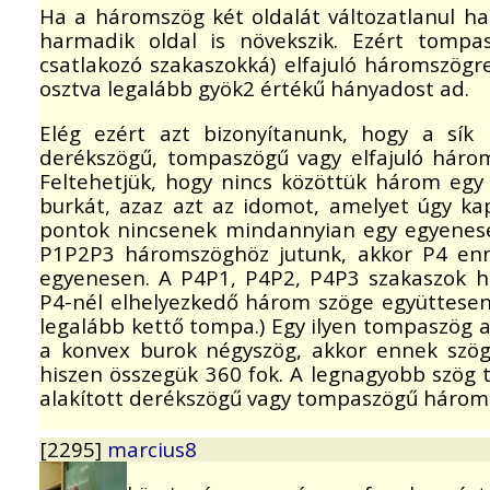
Ha a háromszög két oldalát változatlanul hag
harmadik oldal is növekszik. Ezért tompa
csatlakozó szakaszokká) elfajuló háromszögr
osztva legalább gyök2 értékű hányadost ad.
Elég ezért azt bizonyítanunk, hogy a sí
derékszögű, tompaszögű vagy elfajuló három
Feltehetjük, hogy nincs közöttük három egy
burkát, azaz azt az idomot, amelyet úgy ka
pontok nincsenek mindannyian egy egyenese
P1P2P3 háromszöghöz jutunk, akkor P4 en
egyenesen. A P4P1, P4P2, P4P3 szakaszok 
P4-nél elhelyezkedő három szöge együttesen 
legalább kettő tompa.) Egy ilyen tompaszög 
a konvex burok négyszög, akkor ennek szög
hiszen összegük 360 fok. A legnagyobb szög 
alakított derékszögű vagy tompaszögű három
[2295]
marcius8