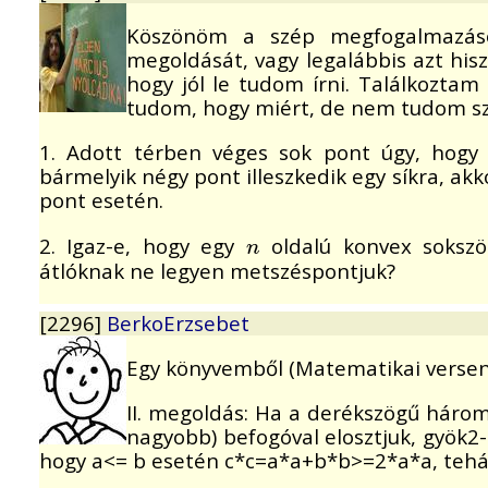
Köszönöm a szép megfogalmazáso
megoldását, vagy legalábbis azt hi
hogy jól le tudom írni. Találkoztam 
tudom, hogy miért, de nem tudom s
1. Adott térben véges sok pont úgy, hogy
bármelyik négy pont illeszkedik egy síkra, akk
pont esetén.
2. Igaz-e, hogy egy
oldalú konvex soks
n
n
átlóknak ne legyen metszéspontjuk?
[2296]
BerkoErzsebet
Egy könyvemből (Matematikai versen
II. megoldás: Ha a derékszögű háro
nagyobb) befogóval elosztjuk, gyök2
hogy a<= b esetén c*c=a*a+b*b>=2*a*a, tehá