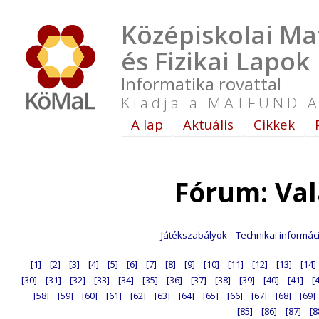
Középiskolai Ma
és Fizikai Lapok
Informatika rovattal
Kiadja a MATFUND A
A lap
Aktuális
Cikkek
Fórum: Va
Játékszabályok
Technikai informác
[1]
[2]
[3]
[4]
[5]
[6]
[7]
[8]
[9]
[10]
[11]
[12]
[13]
[14]
[30]
[31]
[32]
[33]
[34]
[35]
[36]
[37]
[38]
[39]
[40]
[41]
[
[58]
[59]
[60]
[61]
[62]
[63]
[64]
[65]
[66]
[67]
[68]
[69]
[85]
[86]
[87]
[8