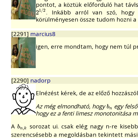
pontot, a köztük előforduló hat t
1
/
2
. Inkább arról van szó, hogy
2
2
1
/
2
körülményesen össze tudom hozni a b
[2291]
marcius8
igen, erre mondtam, hogy nem túl pre
[2290]
nadorp
Elnézést kérek, de az előző hozzász
Az még elmondható, hogy
egy felső
b
n
b
n
hogy ez a fenti limesz monotonitása m
A
sorozat ui. csak elég nagy n-re kisebb 
b
n
,
k
b
,
n
k
szerencsésebb a megoldásban tekintett mási