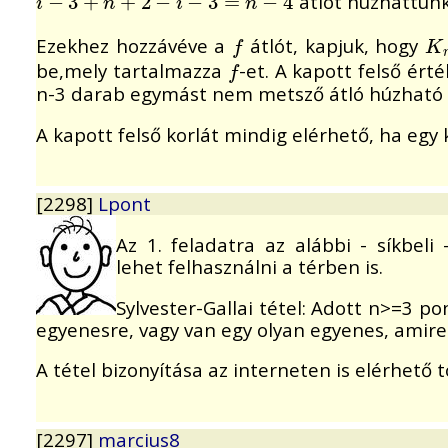
átlót húzhattunk
i
−
−
3
+
3
n
+
+
2
−
i
+
−
3
2
=
−
n
−
4
−
3
=
−
4
i
n
i
n
Ezekhez hozzávéve a
átlót, kapjuk, hogy
f
K
f
K
be,mely tartalmazza
-et. A kapott felső ért
f
f
n-3 darab egymást nem metsző átló húzható 
A kapott felső korlát mindig elérhető, ha egy k
[2298]
Lpont
Az 1. feladatra az alábbi - síkbeli
lehet felhasználni a térben is.
Sylvester-Gallai tétel: Adott n>=3 po
egyenesre, vagy van egy olyan egyenes, amire 
A tétel bizonyítása az interneten is elérhető t
[2297]
marcius8