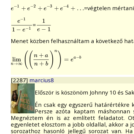
−
1
−
2
−
3
−
4
=végtelen mértani
e
−
1
+
+
e
−
2
+
e
+
−
3
+
e
−
+
4
+
…
+
…
e
e
e
e
−
1
1
e
=
e
−
1
1
−
e
−
1
1
e
−
1
−
1
1
−
−
1
e
e
Menet közben felhasználtam a következő hat
n
(
(
)
)
+
n
a
−
lim
lim
n
→
∞
(
(
n
+
a
n
+
b
)
n
)
=
=
e
a
−
b
a
b
e
+
n
b
→
∞
n
[2287]
marcius8
Először is köszönöm Johnny 10 és Sak
Én csak egy egyszerű határértékre 
Persze azóta kaptam máshonnan se
Megnéztem én is az említett feladatot. Ot
egyenletet elosztom a jobb oldallal, akkor a j
sorozathoz hasonló jellegű sorozat van. H