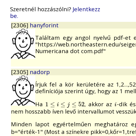
Szeretnél hozzászólni?
Jelentkezz
be.
[2306]
hanyforint
Találtam egy angol nyelvű pdf-et e
"https://web.northeastern.edu/se
Numericana dot com.pdf"
[2305]
nadorp
Írjuk fel a kör kerületére az 1,2..
definíciója szerint úgy, hogy az 1 mel
Ha
, akkor az
-dik é
1
1
≤
≤
i
≤
j
≤
≤
52
≤
52
i
i
j
i
nem hosszabb íven levő intervallumot vesszük
Minden lapot egyértelműen meghatároz 
b="érték-1" (Most a színekre pikk=0,kőr=1,tre