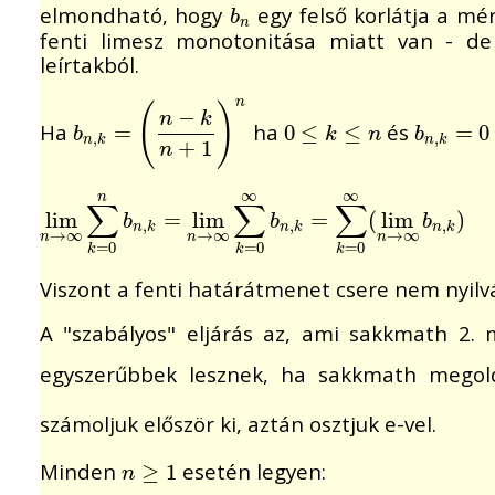
elmondható, hogy
egy felső korlátja a mér
b
n
b
n
fenti limesz monotonitása miatt van - de
leírtakból.
n
(
)
−
n
k
Ha
ha
és
b
n
,
k
=
=
(
n
−
k
n
+
1
)
n
0
0
≤
≤
k
≤
n
≤
b
n
,
k
=
=
0
0
b
k
n
b
,
,
n
k
n
k
+
1
n
∞
∞
n
∑
∑
∑
lim
lim
n
→
∞
∑
k
=
0
=
n
b
lim
n
,
k
=
lim
n
→
∞
=
∑
k
=
0
∞
(
b
lim
n
,
k
=
∑
k
)
=
0
b
b
b
,
,
,
n
k
n
k
n
k
→
∞
→
∞
→
∞
n
n
n
=
0
=
0
=
0
k
k
k
Viszont a fenti határátmenet csere nem nyilv
A "szabályos" eljárás az, ami sakkmath 2. 
egyszerűbbek lesznek, ha sakkmath mego
számoljuk először ki, aztán osztjuk e-vel.
Minden
esetén legyen:
n
≥
≥
1
1
n