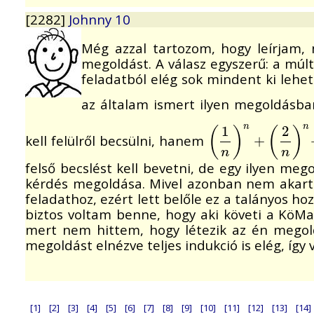
[2282]
Johnny 10
Még azzal tartozom, hogy leírjam,
megoldást. A válasz egyszerű: a múl
feladatból elég sok mindent ki lehet 
az általam ismert ilyen megoldásb
n
n
1
2
(
)
(
)
kell felülről becsülni, hanem
(
1
n
)
n
+
(
2
+
n
)
n
+
.
.
.
+
(
n
n
felső becslést kell bevetni, de egy ilyen me
kérdés megoldása. Mivel azonban nem akartam
feladathoz, ezért lett belőle ez a talányos ho
biztos voltam benne, hogy aki követi a KöMa
mert nem hittem, hogy létezik az én megold
megoldást elnézve teljes indukció is elég, így 
[1]
[2]
[3]
[4]
[5]
[6]
[7]
[8]
[9]
[10]
[11]
[12]
[13]
[14]