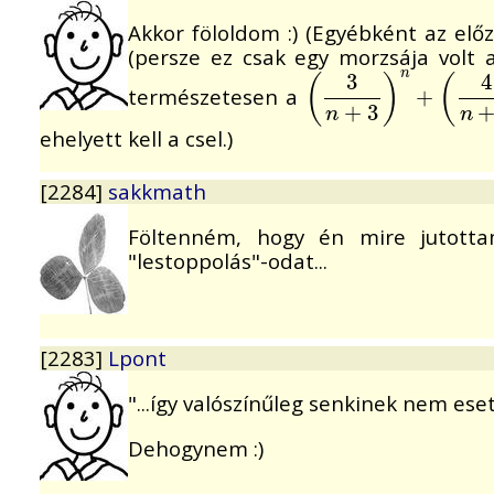
Akkor föloldom :) (Egyébként az elő
(persze ez csak egy morzsája volt 
n
3
4
(
)
(
természetesen a
(
3
n
+
3
)
n
+
(
4
n
+
+
3
)
n
+
.
.
.
+
3
n
n
ehelyett kell a csel.)
[2284]
sakkmath
Föltenném, hogy én mire jutottam
"lestoppolás"-odat...
[2283]
Lpont
"...így valószínűleg senkinek nem esett
Dehogynem :)