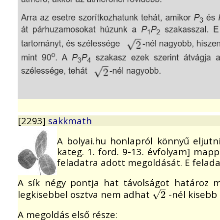
[2293]
sakkmath
A bolyai.hu honlapról könnyű eljut
kateg. 1. ford. 9-13. évfolyam] mapp
feladatra adott megoldását. E feladat
A sík négy pontja hat távolságot határoz m
–
legkisebbel osztva nem adhat
-nél kisebb
√
2
2
A megoldás első része: