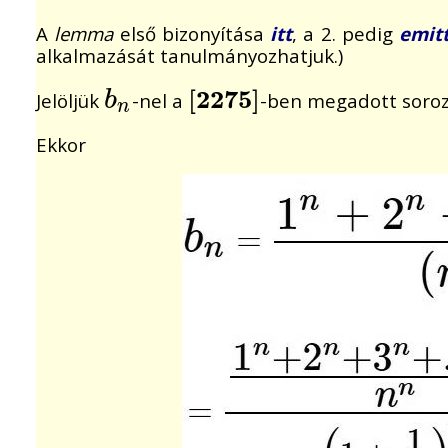
A
lemma
első bizonyítása
itt
, a 2. pedig
emit
alkalmazását tanulmányozhatjuk.)
[
2
2
7
5
]
b
Jelöljük
-nel a
-ben megadott soro
b
n
[
2275
]
n
Ekkor