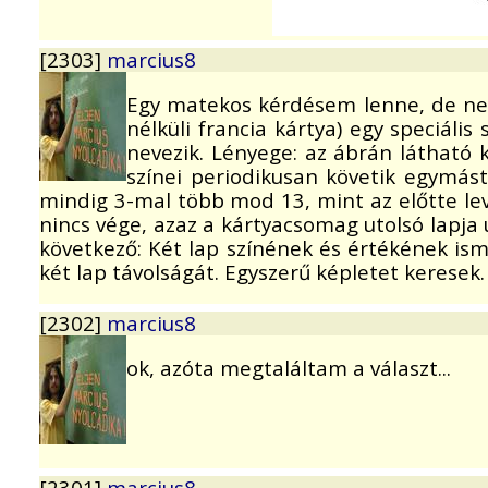
[2303]
marcius8
Egy matekos kérdésem lenne, de nem 
nélküli francia kártya) egy speciáli
nevezik. Lényege: az ábrán látható
színei periodikusan követik egymást 
mindig 3-mal több mod 13, mint az előtte le
nincs vége, azaz a kártyacsomag utolsó lapja 
következő: Két lap színének és értékének is
két lap távolságát. Egyszerű képletet keresek
[2302]
marcius8
ok, azóta megtaláltam a választ...
[2301]
marcius8