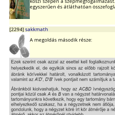
köszi szépen a szépmegfogalmazást.
egyszerűen és átláthatóan összefogla
[2294]
sakkmath
A megoldás második része: