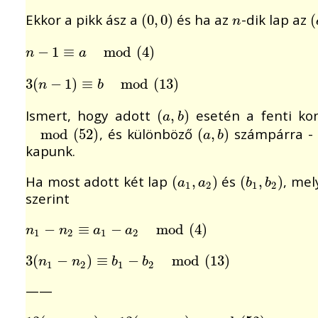
Ekkor a pikk ász a
és ha az
-dik lap az
(
(
0
0
,
,
0
0
)
)
n
(
(
n
n
−
−
1
≡
1
a
≡
mod
(
4
mod
)
(
4
)
n
a
3
3
(
(
n
−
−
1
)
1
≡
)
b
≡
mod
(
13
mod
)
(
13
)
n
b
Ismert, hogy adott
esetén a fenti ko
(
(
a
,
,
b
)
)
a
b
, és különböző
számpárra - 
mod
mod
(
52
(
)
52
)
(
(
a
,
,
b
)
)
a
b
kapunk.
Ha most adott két lap
és
, mel
(
(
a
1
,
,
a
2
)
)
(
(
b
1
,
,
b
2
)
)
a
a
b
b
1
2
1
2
szerint
n
1
−
−
n
2
≡
a
≡
1
−
a
2
−
mod
(
4
)
mod
(
4
)
n
n
a
a
1
2
1
2
3
3
(
(
n
1
−
−
n
2
)
≡
)
b
≡
1
−
b
2
−
mod
(
13
mod
)
(
13
)
n
n
b
b
1
2
1
2
——