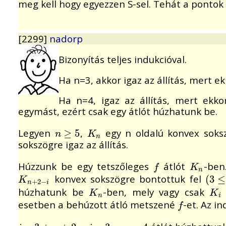
meg kell hogy egyezzen S-sel. Tehát a pontok
[2299]
nadorp
Bizonyítás teljes indukcióval.
Ha n=3, akkor igaz az állítás, mert e
Ha n=4, igaz az állítás, mert ekk
egymást, ezért csak egy átlót húzhatunk be.
Legyen
,
egy n oldalú konvex soksz
n
≥
≥
5
5
K
n
n
K
n
sokszögre igaz az állítás.
Húzzunk be egy tetszőleges
átlót
-ben
f
K
n
f
K
n
konvex sokszögre bontottuk fel
K
n
+
2
−
i
(
(
3
3
≤
≤
i
K
+
2
−
n
i
húzhatunk be
-ben, mely vagy csak
K
n
K
i
K
K
n
i
esetben a behúzott átló metszené
-et. Az i
f
f