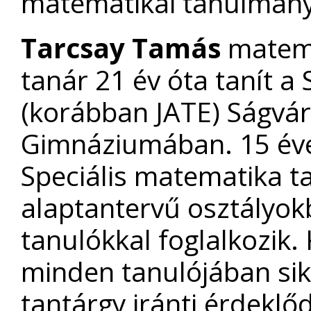
matematikai tanulmány
Tarcsay Tamás
matema
tanár 21 év óta tanít
(korábban JATE) Ságvár
Gimnáziumában. 15 éve
Speciális matematika t
alaptantervű osztályo
tanulókkal foglalkozik.
minden tanulójában sike
tantárgy iránti érdeklő