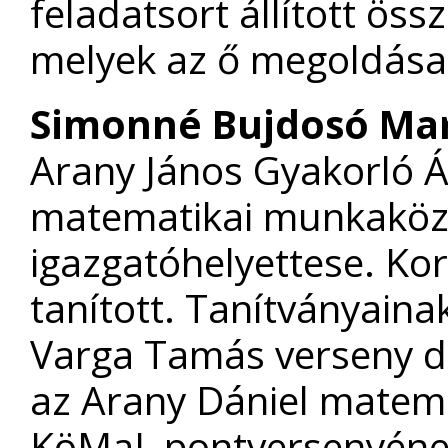
feladatsort állított öss
melyek az ő megoldásai
Simonné Bujdosó Mar
Arany János Gyakorló Ál
matematikai munkaközö
igazgatóhelyettese. K
tanított. Tanítványaina
Varga Tamás verseny d
az Arany Dániel matemat
KöMaL pontversenyének