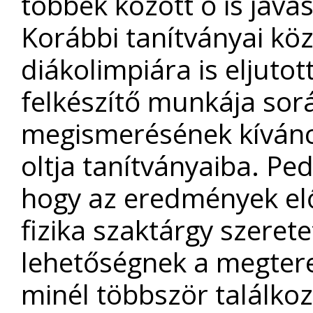
többek között ő is javas
Korábbi tanítványai köz
diákolimpiára is eljuto
felkészítő munkája sor
megismerésének kíváncsi
oltja tanítványaiba. Ped
hogy az eredmények elő
fizika szaktárgy szeret
lehetőségnek a megter
minél többször találko