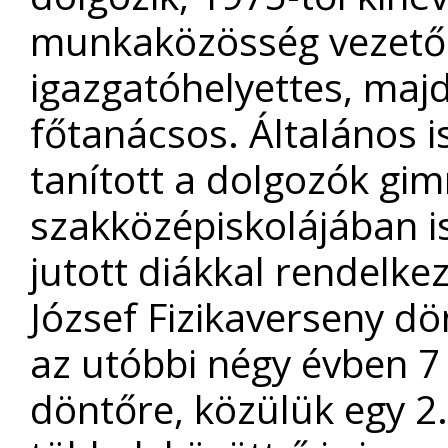
munkaközösség vezető.
igazgatóhelyettes, maj
főtanácsos. Általános i
tanított a dolgozók gi
szakközépiskolájában i
jutott diákkal rendelke
József Fizikaverseny dön
az utóbbi négy évben 7 t
döntőre, közülük egy 2.