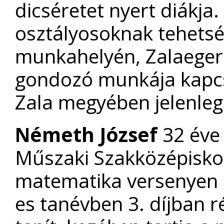
dicséretet nyert diákja.
osztályosoknak tehets
munkahelyén, Zalaegers
gondozó munkája kapcsá
Zala megyében jelenleg
Németh József
32 éve 
Műszaki Szakközépiskol
matematika versenyen e
es tanévben 3. díjban r