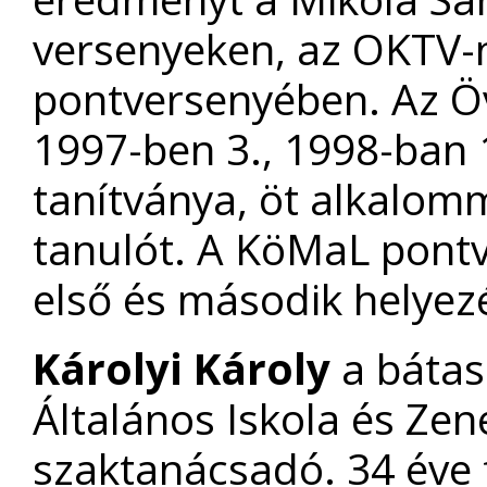
versenyeken, az OKTV-n
pontversenyében. Az Öv
1997-ben 3., 1998-ban 1
tanítványa, öt alkalomm
tanulót. A KöMaL pont
első és második helyezé
Károlyi Károly
a bátas
Általános Iskola és Zen
szaktanácsadó. 34 éve 