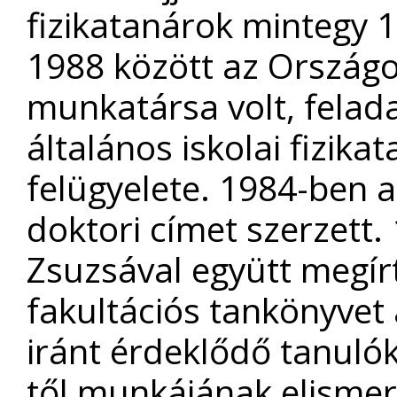
fizikatanárok mintegy 1
1988 között az Országo
munkatársa volt, felada
általános iskolai fizika
felügyelete. 1984-ben 
doktori címet szerzett
Zsuzsával együtt megír
fakultációs tankönyvet a
iránt érdeklődő tanuló
től munkájának elismer