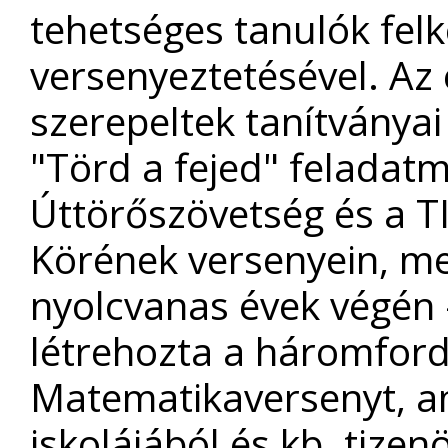
tehetséges tanulók felk
versenyeztetésével. Az 
szerepeltek tanítványai
"Törd a fejed" feladat
Úttörőszövetség és a T
Körének versenyein, mel
nyolcvanas évek végén -
létrehozta a háromford
Matematikaversenyt, a
iskolájából és kb. tize