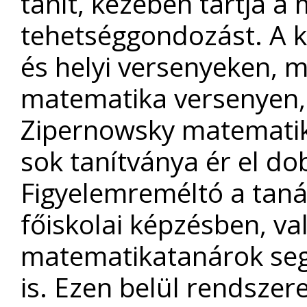
tanít, kezében tartja a
tehetséggondozást. A 
és helyi versenyeken, m
matematika versenyen, 
Zipernowsky matematik
sok tanítványa ér el do
Figyelemreméltó a tan
főiskolai képzésben, v
matematikatanárok seg
is. Ezen belül rendszer