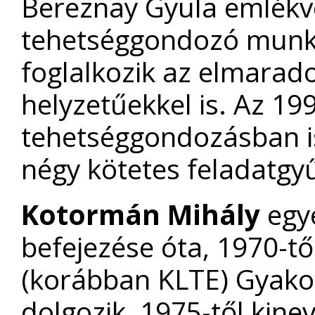
Bereznay Gyula emlékv
tehetséggondozó munká
foglalkozik az elmarad
helyzetűekkel is. Az 19
tehetséggondozásban i
négy kötetes feladatgy
Kotormán Mihály
egy
befejezése óta, 1970-t
(korábban KLTE) Gyakor
dolgozik, 1975-től kine