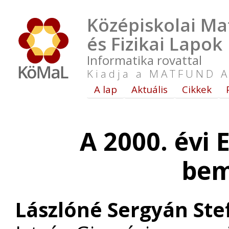
Középiskolai Ma
és Fizikai Lapok
Informatika rovattal
Kiadja a MATFUND A
A lap
Aktuális
Cikkek
A 2000. évi
bem
Lászlóné Sergyán Ste