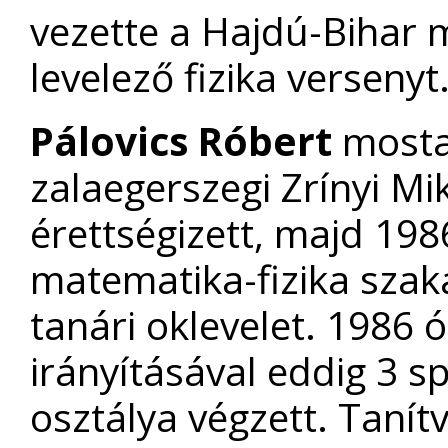
vezette a Hajdú-Bihar m
levelező fizika versenyt
Pálovics Róbert
mosta
zalaegerszegi Zrínyi M
érettségizett, majd 19
matematika-fizika szaká
tanári oklevelet. 1986 ó
irányításával eddig 3 s
osztálya végzett. Taní