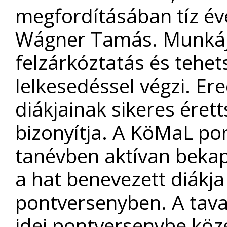
megfordításában tíz éve
Wágner Tamás. Munkájá
felzárkóztatás és tehe
lelkesedéssel végzi. E
diákjainak sikeres éretts
bizonyítja. A KöMaL po
tanévben aktívan bekap
a hat benevezett diákja
pontversenyben. A tava
idei pontversenybe köze