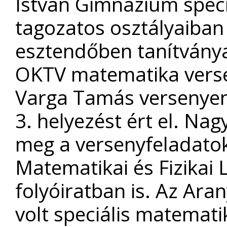
István Gimnázium spec
tagozatos osztályaiban 
esztendőben tanítványa
OKTV matematika versenye
Varga Tamás versenyen 
3. helyezést ért el. N
meg a versenyfeladatok
Matematikai és Fizikai
folyóiratban is. Az Ara
volt speciális matemati