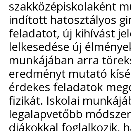
szakközépiskolaként mű
indított hatosztályos g
feladatot, új kihívást j
lelkesedése új élmények
munkájában arra törek
eredményt mutató kísé
érdekes feladatok meg
fizikát. Iskolai munkájáb
legalapvetőbb módszer
diákokkal foglalkozik,