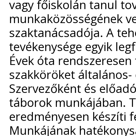
vagy főiskolán tanul tov
munkaközösségének vez
szaktanácsadója. A te
tevékenysége egyik legf
Évek óta rendszeresen t
szakköröket általános- 
Szervezőként és előadók
táborok munkájában. T
eredményesen készíti f
Munkájának hatékonysá