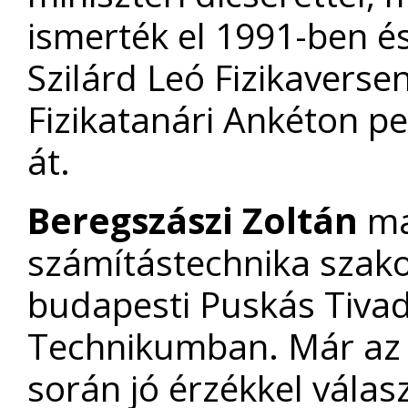
ismerték el 1991-ben é
Szilárd Leó Fizikaversen
Fizikatanári Ankéton p
át.
Beregszászi Zoltán
ma
számítástechnika szako
budapesti Puskás Tivad
Technikumban. Már az 
során jó érzékkel válasz