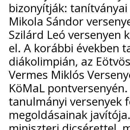
bizonyítják: tanítványa
Mikola Sándor versenye
Szilárd Leó versenyen 
el. A korábbi években ta
diákolimpián, az Eötvö
Vermes Miklós Versenye
KöMaL pontversenyén. 1
tanulmányi versenyek f
megoldásainak javítój
miniszteri dicsérettel, 