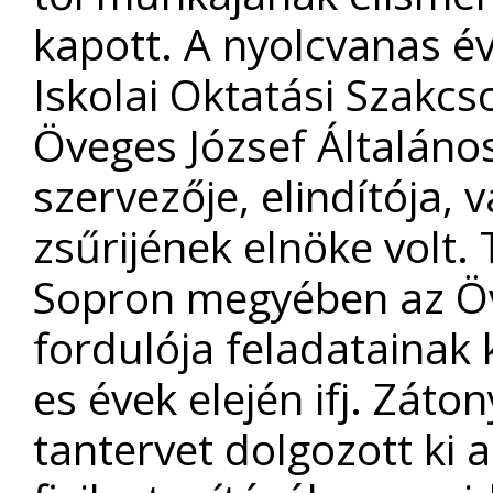
kapott. A nyolcvanas é
Iskolai Oktatási Szakc
Öveges József Általános
szervezője, elindítója, 
zsűrijének elnöke volt
Sopron megyében az Öv
fordulója feladatainak k
es évek elején ifj. Záto
tantervet dolgozott ki