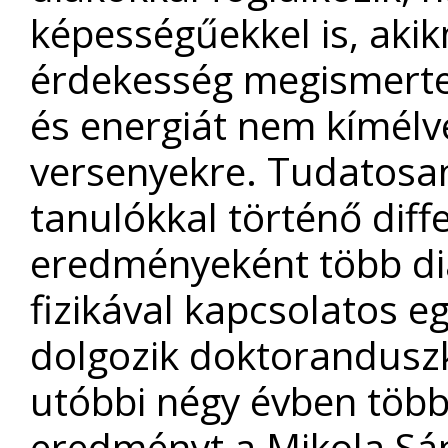
képességűekkel is, akikn
érdekesség megismertet
és energiát nem kímélve 
versenyekre. Tudatosa
tanulókkal történő diff
eredményeként több diák
fizikával kapcsolatos e
dolgozik doktorandusz
utóbbi négy évben több
eredményt a Mikola Sá