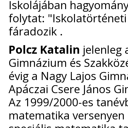
Iskolájában hagyomány
folytat: "Iskolatörtén
fáradozik .
Polcz Katalin
jelenleg 
Gimnázium és Szakközé
évig a Nagy Lajos Gimn
Apáczai Csere János Gi
Az 1999/2000-es tanév
matematika versenyen ké