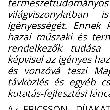
természettudo
világviszonylatban i
igényességét. Ennek 
hazai műszaki és ter
rendelkezők tudása m
képvisel az igényes haza
és vonzóvá teszi Mag
távközlés és egyéb c
kutatás-fejlesztési lánc
Az ERICSSON- DÍJAKAT