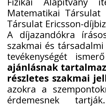
Fizikai Alapítvány 
Matematikai Társulat 
Társulat Ericsson-díjbi
A díjazandókra íráso
szakmai és társadalmi 
tevékenységét ismerő
ajánlásnak tartalmaz
részletes szakmai je
azokra a szempontokr
érdemesnek tartjá