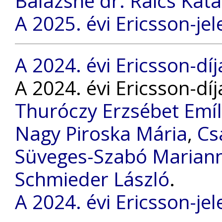
Balázsné dr. Raics Kata
A 2025. évi Ericsson-jel
A 2024. évi Ericsson-díj
A 2024. évi Ericsson-dí
Thuróczy Erzsébet Emíl
Nagy Piroska Mária
,
Cs
Süveges-Szabó Marian
Schmieder László
.
A 2024. évi Ericsson-jel