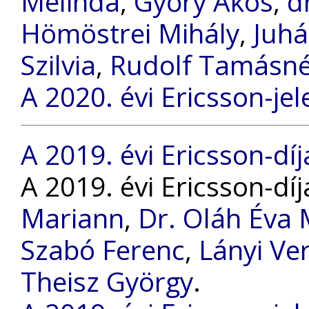
Melinda
,
Győry Ákos
,
d
Hömöstrei Mihály
,
Juhá
Szilvia
,
Rudolf Tamásn
A 2020. évi Ericsson-jel
A 2019. évi Ericsson-díj
A 2019. évi Ericsson-dí
Mariann
,
Dr. Oláh Éva 
Szabó Ferenc
,
Lányi Ve
Theisz György
.