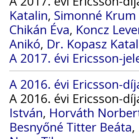
A 2017. évi Ericsson-dí
Katalin
,
Simonné Krum 
Chikán Éva
,
Koncz Leve
Anikó
,
Dr. Kopasz Katal
A 2017. évi Ericsson-jel
A 2016. évi Ericsson-díj
A 2016. évi Ericsson-dí
István
,
Horváth Norber
Besnyőné Titter Beáta
,