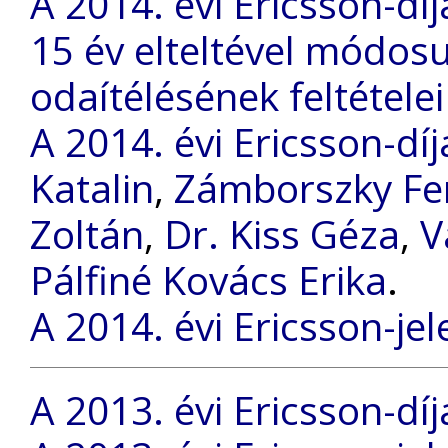
A 2014. évi Ericsson-díj
15 év elteltével módosu
odaítélésének feltételei
A 2014. évi Ericsson-dí
Katalin
,
Zámborszky Fe
Zoltán
,
Dr. Kiss Géza
,
V
Pálfiné Kovács Erika
.
A 2014. évi Ericsson-jel
A 2013. évi Ericsson-díj