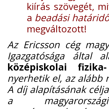
kiírás szövegét, m
a
beadási határid
megváltozott!
Az Ericsson cég magya
Igazgatósága által a
középiskolai fizik
nyerhetik el, az alább r
A
díj alapításának célj
a magyarorszá