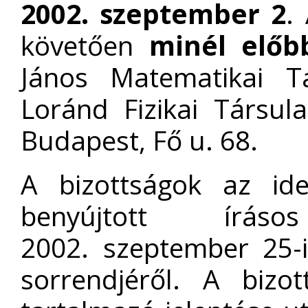
2002. szeptember
2
.
követően
minél előb
János Matematikai T
Loránd Fizikai Társul
Budapest, Fő u. 68.
A bizottságok az id
benyújtott íráso
2002. szeptember 25-i
sorrendjéről. A bizot