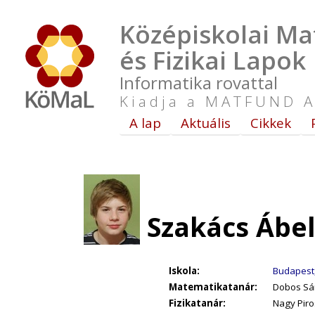
Középiskolai Ma
és Fizikai Lapok
Informatika rovattal
Kiadja a MATFUND A
A lap
Aktuális
Cikkek
Szakács Ábel
Iskola:
Budapest,
Matematikatanár:
Dobos Sán
Fizikatanár:
Nagy Piro