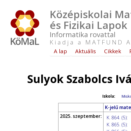
Középiskolai Ma
és Fizikai Lapok
Informatika rovattal
Kiadja a MATFUND A
A lap
Aktuális
Cikkek
Sulyok Szabolcs Iv
Iskola:
Misko
K-jelű mate
2025. szeptember:
K. 864. (5)
:
K. 865. (5)
: