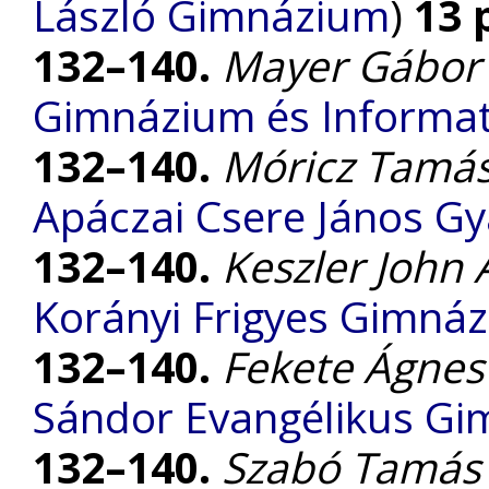
László Gimnázium
)
13 
132–140.
Mayer Gábor
Gimnázium és Informat
132–140.
Móricz Tamá
Apáczai Csere János G
132–140.
Keszler John 
Korányi Frigyes Gimná
132–140.
Fekete Ágnes
Sándor Evangélikus G
132–140.
Szabó Tamás 