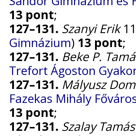
Sándor Gimnázium és H
13 pont
;
127–131.
Szanyi Erik
11.
Gimnázium
)
13 pont
;
127–131.
Beke P. Tamá
Trefort Ágoston Gyakor
127–131.
Mályusz Dom
Fazekas Mihály Főváro
13 pont
;
127–131.
Szalay Tamás