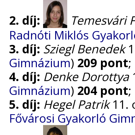
2. díj:
Temesvári 
Radnóti Miklós Gyakorl
3. díj:
Sziegl Benedek
11
Gimnázium
)
209 pont
;
4. díj:
Denke Dorottya
1
Gimnázium
)
204 pont
;
5. díj:
Hegel Patrik
11. o
Fővárosi Gyakorló Gim