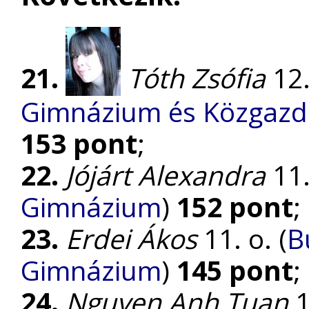
21.
Tóth Zsófia
12.
Gimnázium és Közgazda
153 pont
;
22.
Jójárt Alexandra
11.
Gimnázium
)
152 pont
;
23.
Erdei Ákos
11. o. (
B
Gimnázium
)
145 pont
;
24.
Nguyen Anh Tuan
1