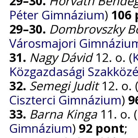
29–30.
Horváth Bende
Péter Gimnázium
)
106 
29–30.
Dombrovszky B
Városmajori Gimnáziu
31.
Nagy Dávid
12. o. (
Közgazdasági Szakközé
32.
Semegi Judit
12. o. 
Ciszterci Gimnázium
)
9
33.
Barna Kinga
11. o. (
Gimnázium
)
92 pont
;