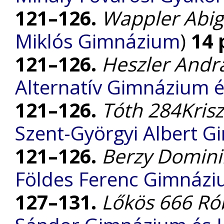
121–126.
Wappler Abig
Miklós Gimnázium
)
14 
121–126.
Heszler Andr
Alternatív Gimnázium é
121–126.
Tóth 284Krisz
Szent-Györgyi Albert 
121–126.
Berzy Dominik
Földes Ferenc Gimnáz
127–131.
Lőkös 666 Ró