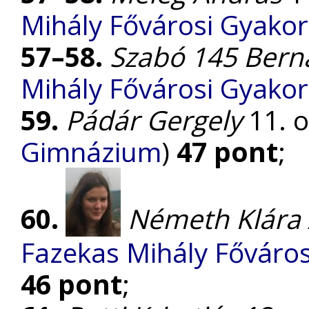
Mihály Fővárosi Gyako
57–58.
Szabó 145 Bern
Mihály Fővárosi Gyako
59.
Pádár Gergely
11. o
Gimnázium
)
47 pont
;
60.
Németh Klára
Fazekas Mihály Főváro
46 pont
;