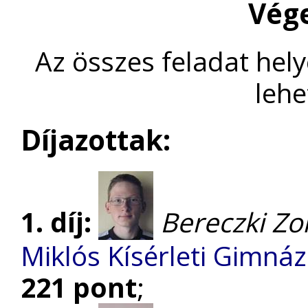
Vég
Az összes feladat hel
lehe
Díjazottak:
1. díj:
Bereczki Zo
Miklós Kísérleti Gimnáz
221 pont
;