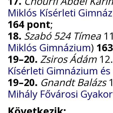
17.
Chourfi Abdel Kari
Miklós Kísérleti Gimnáz
164 pont
;
18.
Szabó 524 Tímea
11
Miklós Gimnázium
)
163
19–20.
Zsiros Ádám
12.
Kísérleti Gimnázium és 
19–20.
Gnandt Balázs
1
Mihály Fővárosi Gyako
Következik: