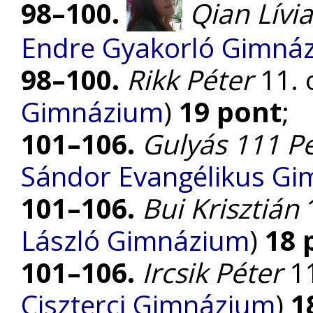
98–100.
Qian Lívia
Endre Gyakorló Gimná
98–100.
Rikk Péter
11. o
Gimnázium
)
19 pont
;
101–106.
Gulyás 111 P
Sándor Evangélikus G
101–106.
Bui Krisztián
1
László Gimnázium
)
18 
101–106.
Ircsik Péter
11
Ciszterci Gimnázium
)
1