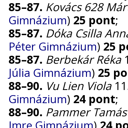
85–87.
Kovács 628 Már
Gimnázium
)
25 pont
;
85–87.
Dóka Csilla Ann
Péter Gimnázium
)
25 p
85–87.
Berbekár Réka
1
Júlia Gimnázium
)
25 po
88–90.
Vu Lien Viola
11.
Gimnázium
)
24 pont
;
88–90.
Pammer Tamás
Imre Gimnázium
)
24 p