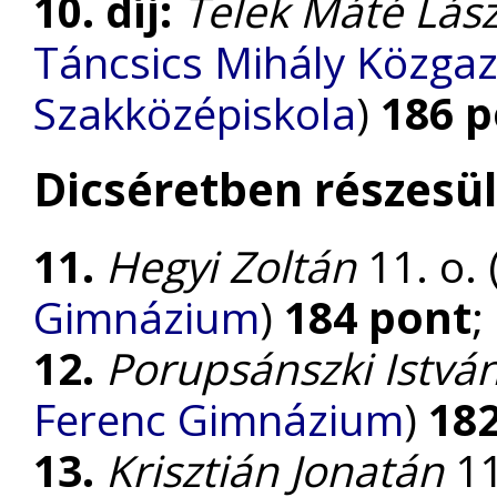
10. díj:
Telek Máté Lász
Táncsics Mihály Közga
Szakközépiskola
)
186 
Dicséretben részesül
11.
Hegyi Zoltán
11. o. 
Gimnázium
)
184 pont
;
12.
Porupsánszki Istvá
Ferenc Gimnázium
)
18
13.
Krisztián Jonatán
11