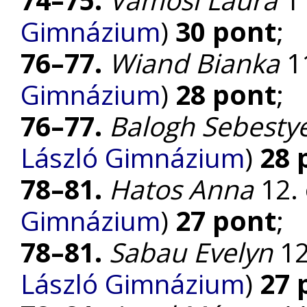
Gimnázium
)
30 pont
;
76–77.
Wiand Bianka
11
Gimnázium
)
28 pont
;
76–77.
Balogh Sebesty
László Gimnázium
)
28 
78–81.
Hatos Anna
12. 
Gimnázium
)
27 pont
;
78–81.
Sabau Evelyn
12.
László Gimnázium
)
27 