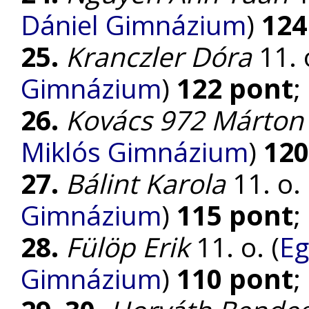
Dániel Gimnázium
)
124
25.
Kranczler Dóra
11. o
Gimnázium
)
122 pont
;
26.
Kovács 972 Márton
Miklós Gimnázium
)
120
27.
Bálint Karola
11. o. 
Gimnázium
)
115 pont
;
28.
Fülöp Erik
11. o. (
Eg
Gimnázium
)
110 pont
;