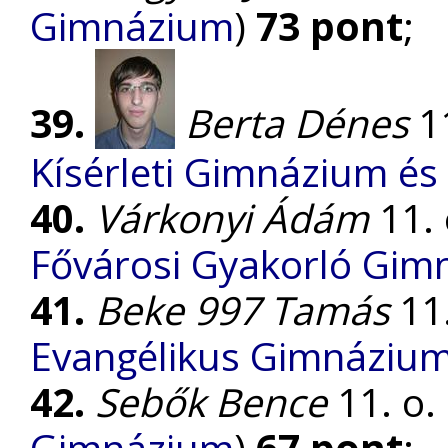
Gimnázium
)
73 pont
;
39.
Berta Dénes
11
Kísérleti Gimnázium és 
40.
Várkonyi Ádám
11. 
Fővárosi Gyakorló Gim
41.
Beke 997 Tamás
11.
Evangélikus Gimnáziu
42.
Sebők Bence
11. o. 
Gimnázium
)
67 pont
;