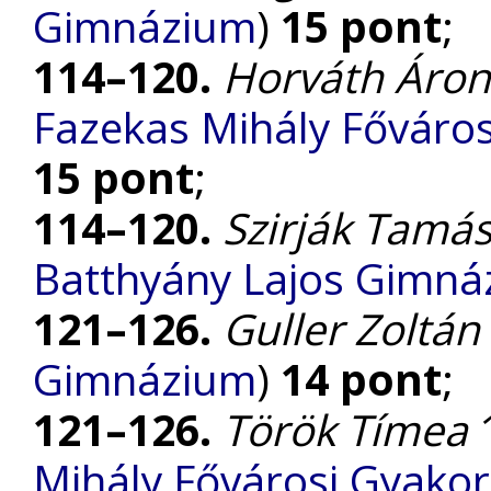
Gimnázium
)
15 pont
;
114–120.
Horváth Áron
Fazekas Mihály Főváro
15 pont
;
114–120.
Szirják Tamá
Batthyány Lajos Gimn
121–126.
Guller Zoltán
Gimnázium
)
14 pont
;
121–126.
Török Tímea
1
Mihály Fővárosi Gyako