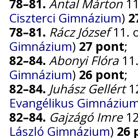
78–81.
Antal Márton
11.
Ciszterci Gimnázium
)
2
78–81.
Rácz József
11. o
Gimnázium
)
27 pont
;
82–84.
Abonyi Flóra
11.
Gimnázium
)
26 pont
;
82–84.
Juhász Gellért
12
Evangélikus Gimnáziu
82–84.
Gajzágó Imre
12.
László Gimnázium
)
26 