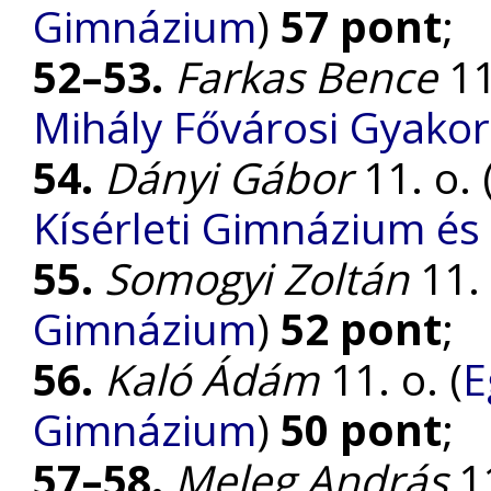
Gimnázium
)
57 pont
;
52–53.
Farkas Bence
11
Mihály Fővárosi Gyako
54.
Dányi Gábor
11. o. 
Kísérleti Gimnázium és 
55.
Somogyi Zoltán
11. 
Gimnázium
)
52 pont
;
56.
Kaló Ádám
11. o. (
E
Gimnázium
)
50 pont
;
57–58.
Meleg András
11