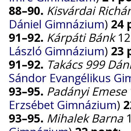
88–90.
Kisvárdai Richá
Dániel Gimnázium
)
24 
91–92.
Kárpáti Bánk
12.
László Gimnázium
)
23 
91–92.
Takács 999 Dáni
Sándor Evangélikus G
93–95.
Padányi Emese
Erzsébet Gimnázium
)
2
93–95.
Mihalek Barna
1