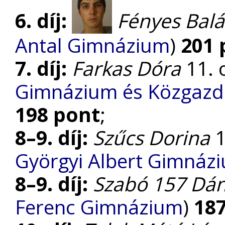
6. díj:
Fényes Balá
Antal Gimnázium
)
201 
7. díj:
Farkas Dóra
11. o
Gimnázium és Közgazda
198 pont
;
8–9. díj:
Szűcs Dorina
1
Györgyi Albert Gimnáz
8–9. díj:
Szabó 157 Dán
Ferenc Gimnázium
)
18