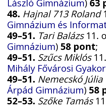
László Gimnázium
)
63 
48.
Hajnal 713 Roland
1
Gimnázium és Informat
49–51.
Tari Balázs
11. o
Gimnázium
)
58 pont
;
49–51.
Szűcs Miklós
11.
Mihály Fővárosi Gyako
49–51.
Nemecskó Júlia
Árpád Gimnázium
)
58 
52–53.
Szőke Tamás
11.