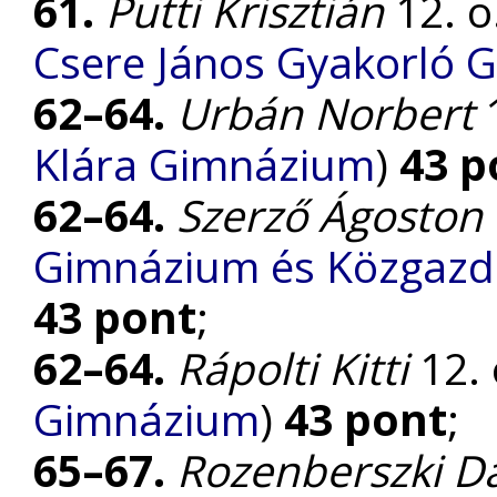
61.
Putti Krisztián
12. o.
Csere János Gyakorló 
62–64.
Urbán Norbert
1
Klára Gimnázium
)
43 p
62–64.
Szerző Ágoston
Gimnázium és Közgazda
43 pont
;
62–64.
Rápolti Kitti
12. 
Gimnázium
)
43 pont
;
65–67.
Rozenberszki D