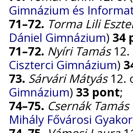
Gimnázium és Informat
71–72.
Torma Lili Eszte
Dániel Gimnázium
)
34 
71–72.
Nyíri Tamás
12. 
Ciszterci Gimnázium
)
3
73.
Sárvári Mátyás
12. o
Gimnázium
)
33 pont
;
74–75.
Csernák Tamás
Mihály Fővárosi Gyako
74–75.
Vámosi Laura
11