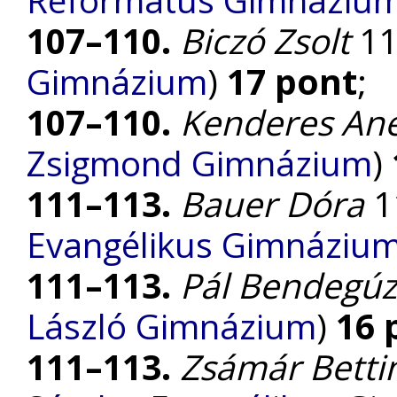
107–110.
Biczó Zsolt
11.
Gimnázium
)
17 pont
;
107–110.
Kenderes Ane
Zsigmond Gimnázium
)
111–113.
Bauer Dóra
11
Evangélikus Gimnáziu
111–113.
Pál Bendegúz
László Gimnázium
)
16 
111–113.
Zsámár Betti