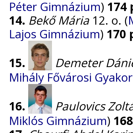
Péter Gimnázium
)
174 
14.
Bekő Mária
12. o. (
Lajos Gimnázium
)
170 
15.
Demeter Dáni
Mihály Fővárosi Gyako
16.
Paulovics Zolt
Miklós Gimnázium
)
168