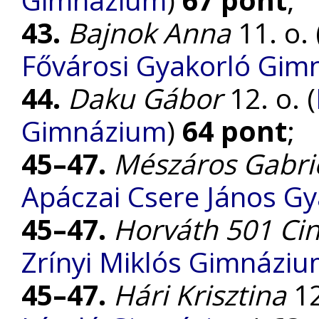
43.
Bajnok Anna
11. o. 
Fővárosi Gyakorló Gim
44.
Daku Gábor
12. o. (
Gimnázium
)
64 pont
;
45–47.
Mészáros Gabrie
Apáczai Csere János G
45–47.
Horváth 501 Cin
Zrínyi Miklós Gimnázi
45–47.
Hári Krisztina
12