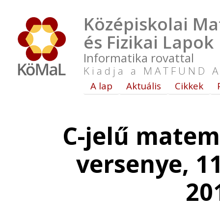
Középiskolai Ma
és Fizikai Lapok
Informatika rovattal
Kiadja a MATFUND A
A lap
Aktuális
Cikkek
C-jelű matem
versenye, 11
20