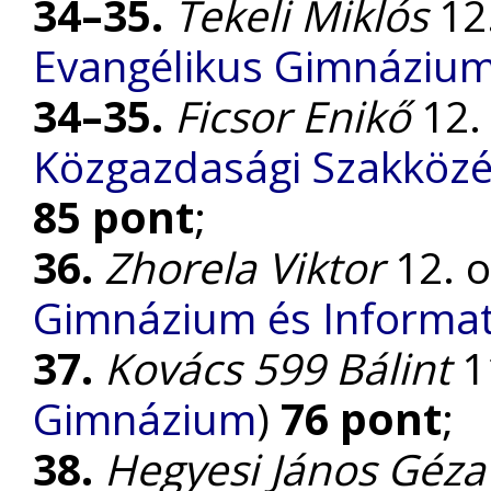
34–35.
Tekeli Miklós
12.
Evangélikus Gimnáziu
34–35.
Ficsor Enikő
12. 
Közgazdasági Szakközé
85 pont
;
36.
Zhorela Viktor
12. o
Gimnázium és Informat
37.
Kovács 599 Bálint
11
Gimnázium
)
76 pont
;
38.
Hegyesi János Géza