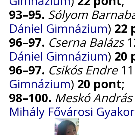
Gimnázium
)
22 pont
;
93–95.
Sólyom Barnab
Dániel Gimnázium
)
22 
96–97.
Cserna Balázs
12
Dániel Gimnázium
)
20 
96–97.
Csikós Endre
11.
Gimnázium
)
20 pont
;
98–100.
Meskó András
Mihály Fővárosi Gyako