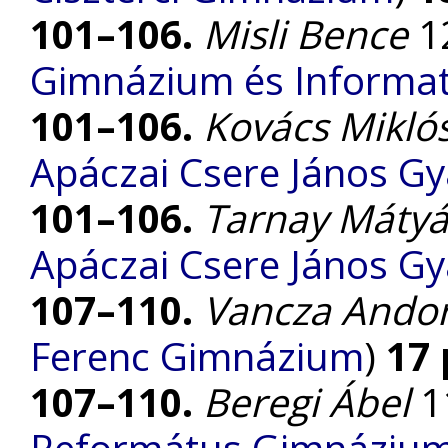
101–106.
Misli Bence
12
Gimnázium és Informat
101–106.
Kovács Mikló
Apáczai Csere János G
101–106.
Tarnay Mátyá
Apáczai Csere János G
107–110.
Vancza Ando
Ferenc Gimnázium
)
17
107–110.
Beregi Ábel
11
Református Gimnáziu