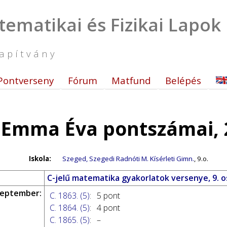
tematikai és Fizikai Lapok
apítvány
Pontverseny
Fórum
Matfund
Belépés
 Emma Éva pontszámai, 
Iskola:
Szeged, Szegedi Radnóti M. Kísérleti Gimn.
, 9.o.
C-jelű matematika gyakorlatok versenye, 9. 
zeptember:
C. 1863. (5)
:
5 pont
C. 1864. (5)
:
4 pont
C. 1865. (5)
:
–