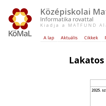
Középiskolai Ma
Informatika rovattal
Kiadja a MATFUND Al
A lap
Aktuális
Cikkek
Lakatos
2025. s