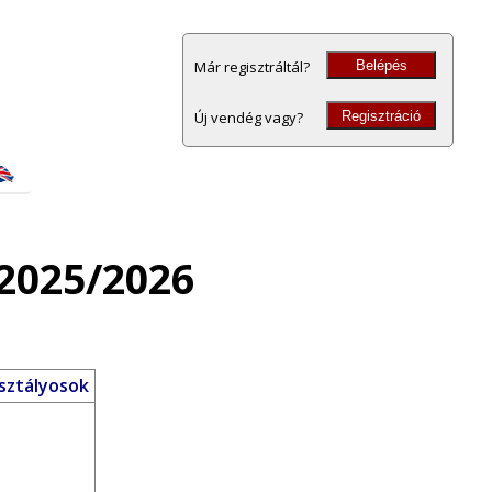
Belépés
Már regisztráltál?
Regisztráció
Új vendég vagy?
2025/2026
osztályosok