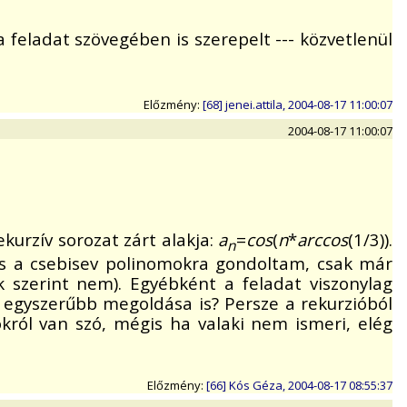
 feladat szövegében is szerepelt --- közvetlenül
Előzmény:
[68] jenei.attila, 2004-08-17 11:00:07
2004-08-17 11:00:07
ekurzív sorozat zárt alakja:
a
=
cos
(
n
*
arccos
(1/3)).
n
Én is a csebisev polinomokra gondoltam, csak már
szerint nem). Egyébként a feladat viszonylag
 egyszerűbb megoldása is? Persze a rekurzióból
okról van szó, mégis ha valaki nem ismeri, elég
Előzmény:
[66] Kós Géza, 2004-08-17 08:55:37