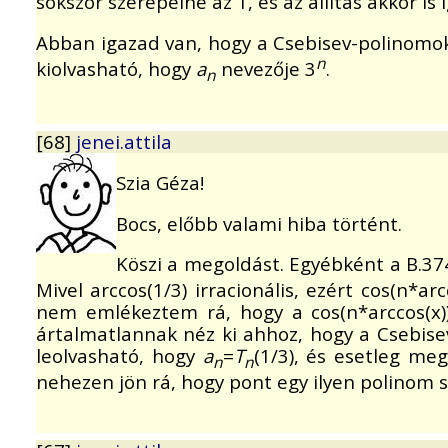
sokszor szerepelne az 1, és az állítás akkor is 
Abban igazad van, hogy a Csebisev-polinomok e
n
kiolvasható, hogy
a
nevezője 3
.
n
[68]
jenei.attila
Szia Géza!
Bocs, előbb valami hiba történt.
Köszi a megoldást. Egyébként a B.3740
Mivel arccos(1/3) irracionális, ezért cos(n*
nem emlékeztem rá, hogy a cos(n*arccos(x)
ártalmatlannak néz ki ahhoz, hogy a Csebise
leolvasható, hogy
a
=
T
(1/3), és esetleg me
n
n
nehezen jön rá, hogy pont egy ilyen polinom s