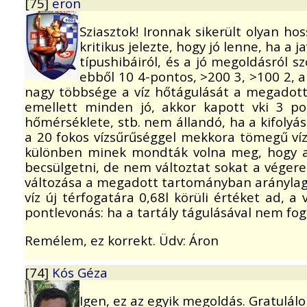
[75]
eron
Sziasztok! Ironnak sikerült olyan hos
kritikus jelezte, hogy jó lenne, ha a
típushibáiról, és a jó megoldásról s
ebből 10 4-pontos, >200 3, >100 2, a
nagy többsége a víz hőtágulását a megadott
emellett minden jó, akkor kapott vki 3 po
hőmérséklete, stb. nem állandó, ha a kifolyá
a 20 fokos vízsűrűséggel mekkora tömegű víz 
különben minek mondták volna meg, hogy acé
becsülgetni, de nem változtat sokat a végere
változása a megadott tartományban aránylag n
víz új térfogatára 0,68l körüli értéket ad, a
pontlevonás: ha a tartály tágulásával nem fogla
Remélem, ez korrekt. Üdv: Áron
[74]
Kós Géza
Igen, ez az egyik megoldás. Gratulálo