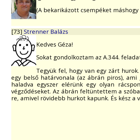
(A bekarikázott csempéket máshogy is 
[73]
Strenner Balázs
Kedves Géza!
Sokat gondolkoztam az A.344. felada
Tegyük fel, hogy van egy zárt hurok
egy belső határvonala (az ábrán piros), ami 
haladva egyszer elérünk egy olyan rácspon
végződéseket. Az ábrán feltüntettem a szóba j
re, amivel rövidebb hurkot kapunk. És kész a v