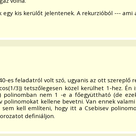
igaz volna.
gy kis kerülőt jelentenek. A rekurzióból --- ami a
-es feladatról volt szó, ugyanis az ott szereplő r
arccos(1/3)) tetszőlegesen közel kerülhet 1-hez. 
) polinomban nem 1 -e a főegyüttható (de ezek 
v polinomokat kellene bevetni. Van ennek valami
g sem kell említeni, hogy itt a Csebisev polinom
orozatot definiáljon.