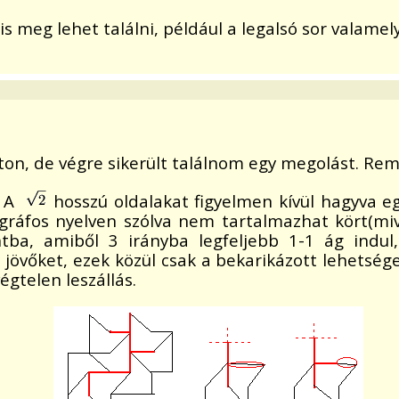
meg lehet találni, például a legalsó sor valamelyi
ton, de végre sikerült találnom egy megolást. Rem
. A
hosszú oldalakat figyelmen kívül hagyva 
gráfos nyelven szólva nem tartalmazhat kört(miv
tba, amiből 3 irányba legfeljebb 1-1 ág indul,
övőket, ezek közül csak a bekarikázott lehetséges
égtelen leszállás.