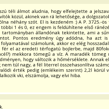
szú téli álmot aludnia, hogy elfelejtette a jelszav
 javítók közül, akinek van rá lehetősége, a dolgoza
zólna néhány szót. El is kezdeném :) A P. 3725.-
 többi 1 és 0, ez engem is feldühítene első ránézé
 tartományban állandónak tekintette, ami a sű
ntot. Pontos eredmény úgy adódna, ha azt is 
s folyamatával számolunk, akkor ez elég hosszadal
fér el az eredeti térfogatú bojlerbe, majd 80foko
l?) mekkora tömegű a víz. A maradék tömeg nyi
dményen, hogy változik a hőmérséklete. Annak el
em túl nagy, a fél literrel összehasonlítva szám
 valódi érték pedig (emlékeim szerint) 2,2l körül
lkozik vki, elszámolja, vagy elvi hiba.
k.