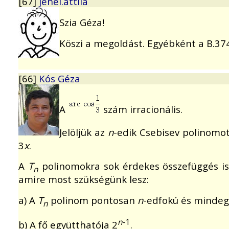
[67]
jenei.attila
Szia Géza!
Köszi a megoldást. Egyébként a B.3740
[66]
Kós Géza
A
szám irracionális.
Jelöljük az
n
-edik Csebisev polinomo
3
x
.
A
T
polinomokra sok érdekes összefüggés i
n
amire most szükségünk lesz:
a) A
T
polinom pontosan
n
-edfokú és mindegy
n
n
-1
b) A fő együtthatója 2
.