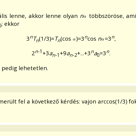
lis lenne, akkor lenne olyan
n
többszöröse, ami
; ekkor
0
n
n
n
3
T
(1/3)=
T
(cos
)=3
cos
n
=3
,
n
n
n
-1
n
n
2
+3
a
+9
a
+...+3
a
=3
.
n
-1
n
-2
0
z pedig lehetetlen.
ült fel a következő kérdés: vajon arccos(1/3) fokb