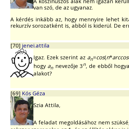
A koszinuszos alak nem igazán kerül
van szó, de az ugyanaz.
A kérdés inkább az, hogy mennyire lehet kita
rekurzív sorozatként is, abból is kiderül. De er
[70]
jenei.attila
Igaz. Ezek szerint az
a
=
cos
(
n
*
arccos
n
n
hogy
a
nevezője 3
, de ebből hogya
n
alakot?
[69]
Kós Géza
Szia Attila,
A feladat megoldásához nem szüksé