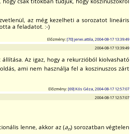
 hogy csak titokban tudjuk, hogy koszinuszokról
zvetlenül, az még kezelheti a sorozatot lineáris
tta a feladatot. :-)
Előzmény:
[70] jenei.attila, 2004-08-17 13:39:49
2004-08-17 13:39:49
állítása. Az igaz, hogy a rekurzióból kiolvasható
oldás, ami nem használja fel a koszinuszos zárt
Előzmény:
[69] Kós Géza, 2004-08-17 12:57:07
2004-08-17 12:57:07
cionális lenne, akkor az (
a
) sorozatban végtelen
n