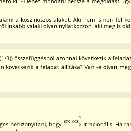
hető ki. El lehet mondani persze a megoldást úgy,
lálni a koszinuszos alakot. Aki nem ismeri fel kö
ről inkább valaki olyan nyilatkozzon, aki meg is oldo
(1/3)) összefüggésből azonnal következik a feladat 
n következik a feladat állítása? Van -e olyan meg
ges bebizonyítani, hogy
irracionális. Ha ra