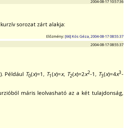
2004-08-17 10:57:36
kurzív sorozat zárt alakja:
Előzmény:
[66] Kós Géza, 2004-08-17 08:55:37
2004-08-17 08:55:37
2
3
). Például
T
(
x
)=1,
T
(
x
)=
x
,
T
(
x
)=2
x
-1,
T
(
x
)=4
x
-
0
1
2
3
urzióból máris leolvasható az a két tulajdonság,