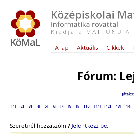
Középiskolai Ma
Informatika rovattal
Kiadja a MATFUND Al
A lap
Aktuális
Cikkek
Fórum: Le
Játéks
[1]
[2]
[3]
[4]
[5]
[6]
[7]
[8]
[9]
[10]
[11]
[12]
[13]
[14]
Szeretnél hozzászólni?
Jelentkezz be.