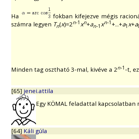
Ha
fokban kifejezve mégis racioná
n
-1
n
n
-1
számra legyen
T
(
x
)=2
x
+
a
x
+...+
a
x
+
a
n
n
-1
1
n
-1
Minden tag osztható 3-mal, kivéve a 2
-t, e
[65]
jenei.attila
Egy KÖMAL feladattal kapcsolatban mer
[64]
Káli gúla