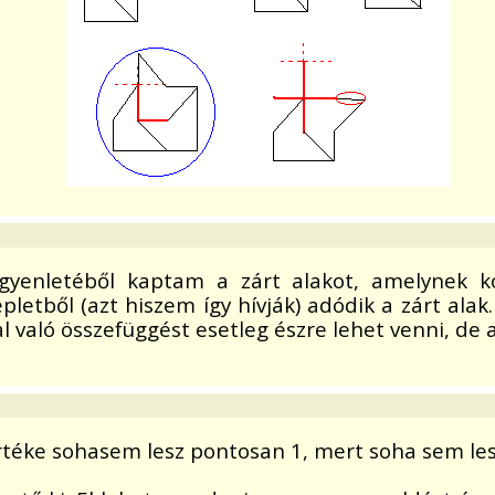
s egyenletéből kaptam a zárt alakot, amelynek
letből (azt hiszem így hívják) adódik a zárt alak
való összefüggést esetleg észre lehet venni, de azo
téke sohasem lesz pontosan 1, mert soha sem les