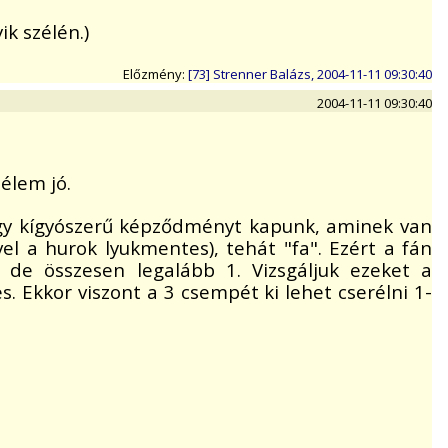
k szélén.)
Előzmény:
[73] Strenner Balázs, 2004-11-11 09:30:40
2004-11-11 09:30:40
élem jó.
egy kígyószerű képződményt kapunk, aminek van
el a hurok lyukmentes), tehát "fa". Ezért a fán
 de összesen legalább 1. Vizsgáljuk ezeket a
. Ekkor viszont a 3 csempét ki lehet cserélni 1-