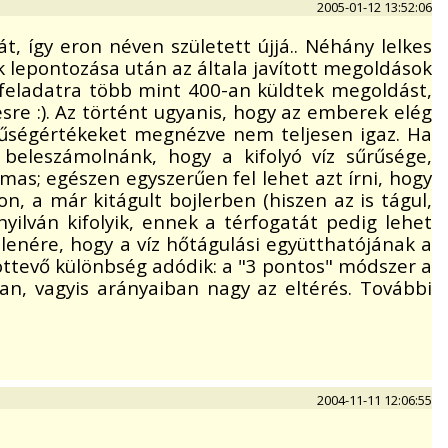
2005-01-12 13:52:06
át, így eron néven született újjá.. Néhány lelkes
tok lepontozása után az általa javított megoldások
ös feladatra több mint 400-an küldtek megoldást,
sre :). Az történt ugyanis, hogy az emberek elég
rűségértékeket megnézve nem teljesen igaz. Ha
beleszámolnánk, hogy a kifolyó víz sűrűsége,
mas; egészen egyszerűen fel lehet azt írni, hogy
n, a már kitágult bojlerben (hiszen az is tágul,
lván kifolyik, ennek a térfogatát pedig lehet
lenére, hogy a víz hőtágulási együtthatójának a
ottevő különbség adódik: a "3 pontos" módszer a
 van, vagyis arányaiban nagy az eltérés. További
2004-11-11 12:06:55