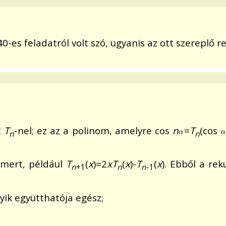
-es feladatról volt szó, ugyanis az ott szereplő re
t
T
-nel; ez az a polinom, amelyre cos
n
=
T
(cos
n
n
smert, például
T
(
x
)=2
xT
(
x
)-
T
(
x
). Ebből a rek
n
+1
n
n
-1
ik együtthatója egész;