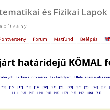
tematikai és Fizikai Lapok
apítvány
Pontverseny
Fórum
Matfund
Belépés
járt határidejű KÖMAL f
zabályok
Technikai információ
TeX tanfolyam
Elfelejtettem a jelszav
[15]
[16]
[17]
[18]
[19]
[20]
[21]
[22]
[23]
[24]
[25]
[26]
[27]
[41]
[42]
[43]
[44]
[45]
[46]
[47]
[48]
[49]
[50]
[51]