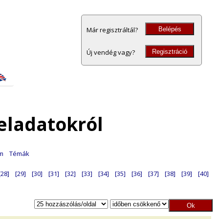
Belépés
Már regisztráltál?
Regisztráció
Új vendég vagy?
eladatokról
am
Témák
[28]
[29]
[30]
[31]
[32]
[33]
[34]
[35]
[36]
[37]
[38]
[39]
[40]