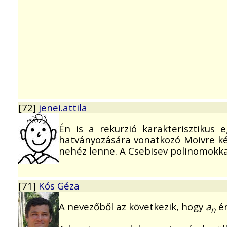
[72]
jenei.attila
Én is a rekurzió karakterisztiku
hatványozására vonatkozó Moivre kép
nehéz lenne. A Csebisev polinomokkal 
[71]
Kós Géza
A nevezőből az következik, hogy
a
ér
n