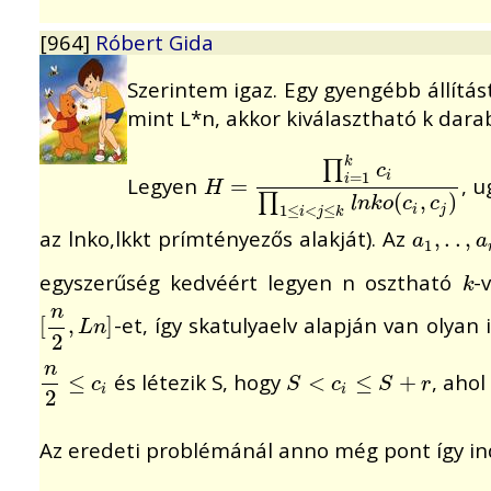
[964]
Róbert Gida
Szerintem igaz. Egy gyengébb állítás
mint L*n, akkor kiválasztható k darab
k
∏
c
=
1
i
Legyen
, 
i
H
=
=
∏
i
=
1
k
c
i
∏
1
≤
i
<
j
≤
k
l
n
k
o
(
c
i
,
c
j
)
H
(
,
)
∏
l
n
k
o
c
c
1
≤
<
≤
i
j
i
j
k
az lnko,lkkt prímtényezős alakját). Az
a
1
,
,
.
.
.
,
.
a
,
n
a
a
1
egyszerűség kedvéért legyen n osztható
-
k
k
n
-et, így skatulyaelv alapján van olya
[
[
n
2
,
,
L
n
]
]
L
n
2
n
és létezik S, hogy
, ahol
n
2
≤
≤
c
i
S
<
<
c
i
≤
S
+
≤
r
+
c
S
c
S
r
i
i
2
Az eredeti problémánál anno még pont így in