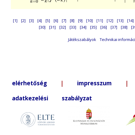
k
=
0
2
k
k
[1]
[2]
[3]
[4]
[5]
[6]
[7]
[8]
[9]
[10]
[11]
[12]
[13]
[14]
[30]
[31]
[32]
[33]
[34]
[35]
[36]
[37]
[38]
[3
Játékszabályok
Technikai informác
elérhetőség
|
impresszum
| +3
adatkezelési szabályzat