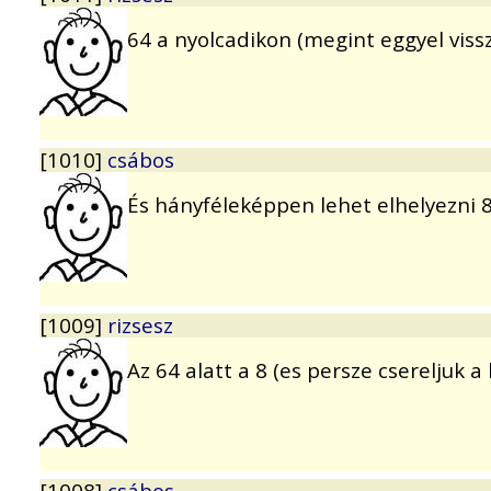
64 a nyolcadikon (megint eggyel viss
[1010]
csábos
És hányféleképpen lehet elhelyezni 
[1009]
rizsesz
Az 64 alatt a 8 (es persze csereljuk a 
[1008]
csábos