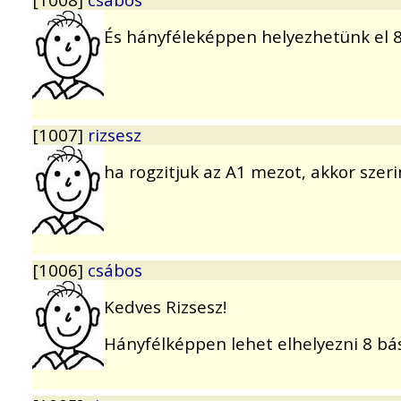
És hányféleképpen helyezhetünk el 8
[1007]
rizsesz
ha rogzitjuk az A1 mezot, akkor szer
[1006]
csábos
Kedves Rizsesz!
Hányfélképpen lehet elhelyezni 8 bá