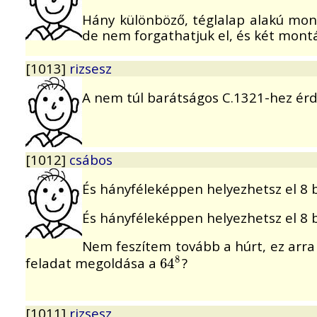
Hány különböző, téglalap alakú mon
de nem forgathatjuk el, és két mont
[1013]
rizsesz
A nem túl barátságos C.1321-hez érd
[1012]
csábos
És hányféleképpen helyezhetsz el 8 
És hányféleképpen helyezhetsz el 8 
Nem feszítem tovább a húrt, ez arra
8
feladat megoldása a
?
64
64
8
[1011]
rizsesz