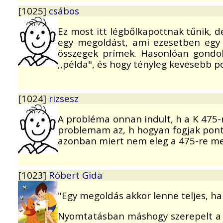
[1025]
csábos
Ez most itt légbőlkapottnak tűnik, d
egy megoldást, ami ezesetben egy 
összegek prímek. Hasonlóan gondol
,,példa", és hogy tényleg kevesebb p
[1024]
rizsesz
A probléma onnan indult, h a K 475-re
problemam az, h hogyan fogjak ponto
azonban miert nem eleg a 475-re meg
[1023]
Róbert Gida
"Egy megoldás akkor lenne teljes, h
Nyomtatásban máshogy szerepelt a fel