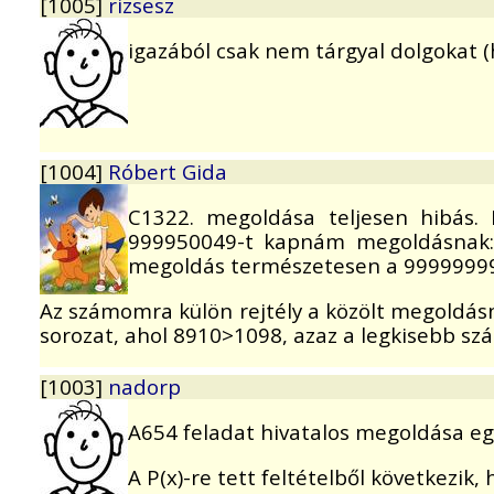
[1005]
rizsesz
igazából csak nem tárgyal dolgokat (
[1004]
Róbert Gida
C1322. megoldása teljesen hibás.
999950049-t kapnám megoldásnak: 
megoldás természetesen a 9999999
Az számomra külön rejtély a közölt megoldásná
sorozat, ahol 8910>1098, azaz a legkisebb s
[1003]
nadorp
A654 feladat hivatalos megoldása egy
A P(x)-re tett feltételből következik,