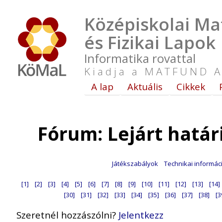
Középiskolai Ma
és Fizikai Lapok
Informatika rovattal
Kiadja a MATFUND A
A lap
Aktuális
Cikkek
Fórum: Lejárt hatá
Játékszabályok
Technikai informác
[1]
[2]
[3]
[4]
[5]
[6]
[7]
[8]
[9]
[10]
[11]
[12]
[13]
[14]
[30]
[31]
[32]
[33]
[34]
[35]
[36]
[37]
[38]
[3
Szeretnél hozzászólni?
Jelentkezz