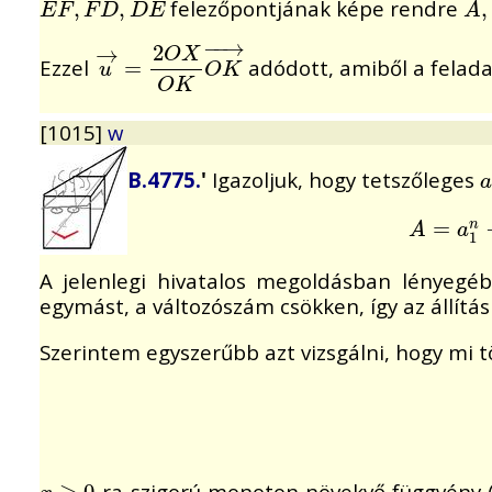
felezőpontjának képe rendre
E
F
,
F
,
D
,
D
E
,
A
,
,
E
F
F
D
D
E
A
−
−
→
2
→
O
X
Ezzel
adódott, amiből a felada
u
→
=
=
2
O
X
O
K
O
K
→
u
O
K
O
K
[1015]
w
B.4775.
'
Igazoljuk, hogy tetszőleges
a
a
A
=
=
a
1
n
−
n
A
a
1
A jelenlegi hivatalos megoldásban lényegé
egymást, a változószám csökken, így az állítás
Szerintem egyszerűbb azt vizsgálni, hogy mi tö
-ra szigorú monoton növekvő függvény (