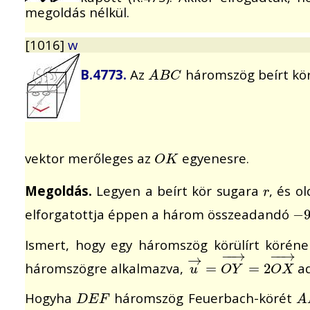
megoldás nélkül.
[1016]
w
B.4773.
Az
háromszög beírt kö
A
B
C
A
B
C
vektor merőleges az
egyenesre.
O
K
O
K
Megoldás.
Legyen a beírt kör sugara
, és o
r
r
elforgatottja éppen a három összeadandó
−
−
9
Ismert, hogy egy háromszög körülírt köré
−
−
→
−
−
→
→
háromszögre alkalmazva,
ad
u
→
=
=
O
Y
→
=
=
2
O
2
X
→
u
O
Y
O
X
Hogyha
háromszög Feuerbach-körét
D
E
F
A
D
E
F
A