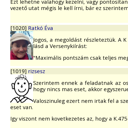
Ezt lehetne valahogy kezelni, vagy pontosítan
vezető utat mégis le kell írni, bár ez szerinte
[1020]
Ratkó Éva
Jogos, a megoldást részleteztük. A
lásd a Versenykiírást:
"Maximális pontszám csak teljes meg
[1019]
rizsesz
Szerintem ennek a feladatnak az oss
hogy nincs mas eset, akkor egyszeru
Valoszinuleg ezert nem irtak fel a s
eset van.
Igy viszont nem kovetkezetes az, hogy a K.475