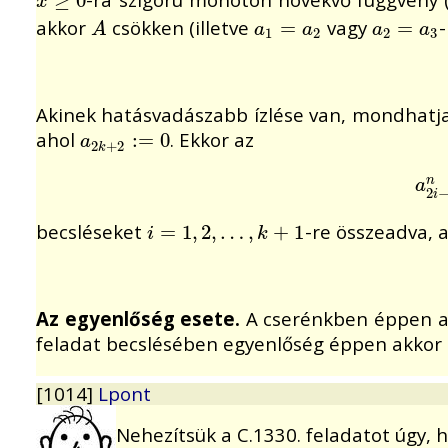
x
≥
≥
0
0
x
akkor
csökken (illetve
vagy
A
a
1
=
=
a
2
a
2
=
=
a
3
A
a
a
a
a
1
2
2
3
Akinek hatásvadászabb ízlése van, mondhatj
ahol
. Ekkor az
a
2
k
+
2
:
:=
=
0
0
a
2
+
2
k
a
2
i
n
a
2
i
becsléseket
-re összeadva, 
i
=
=
1
,
2
1
,
,
…
2
,
,
k
…
+
1
,
+
1
i
k
Az egyenlőség esete.
A cserénkben éppen ak
feladat becslésében egyenlőség éppen akkor 
[1014]
Lpont
Nehezítsük a C.1330. feladatot úgy, 