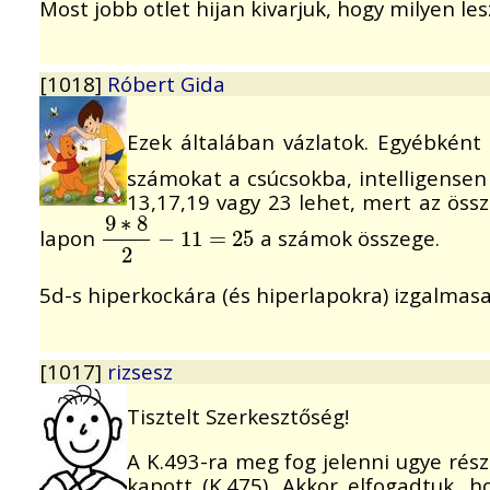
Most jobb otlet hijan kivarjuk, hogy milyen lesz
[1018]
Róbert Gida
Ezek általában vázlatok. Egyébkén
számokat a csúcsokba, intelligensen
13,17,19 vagy 23 lehet, mert az öss
9
∗
8
lapon
a számok összege.
9
∗
8
2
−
−
11
11
=
25
=
25
2
5d-s hiperkockára (és hiperlapokra) izgalmasab
[1017]
rizsesz
Tisztelt Szerkesztőség!
A K.493-ra meg fog jelenni ugye rés
kapott (K.475). Akkor elfogadtuk, 