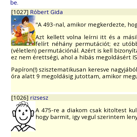
be.
[1027]
Róbert Gida
"A 493-nal, amikor megkerdezte, hog
Azt kellett volna leírni itt és a m
felírt néhány permutációt; ez utób
(véletlen) permutációnál. Azért is kell bizony
ez nem érettségi, ahol a hibás megoldásért IS
Papíron(!) szisztematikusan keresve nagyjából
óra alatt 9 megoldásig jutottam, amikor megun
[1026]
rizsesz
A 475-re a diakom csak kitoltest ku
hogy barmit, igy vegul szerintem len