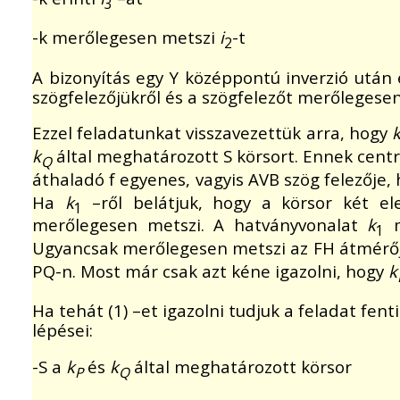
3
-k merőlegesen metszi
i
-t
2
A bizonyítás egy Y középpontú inverzió után 
szögfelezőjükről és a szögfelezőt merőlegesen m
Ezzel feladatunkat visszavezettük arra, hogy
k
által meghatározott S körsort. Ennek centr
Q
áthaladó f egyenes, vagyis AVB szög felezője,
Ha
k
–ről belátjuk, hogy a körsor két e
1
merőlegesen metszi. A hatványvonalat
k
m
1
Ugyancsak merőlegesen metszi az FH átmérő
PQ-n. Most már csak azt kéne igazolni, hogy
k
Ha tehát (1) –et igazolni tudjuk a feladat fen
lépései:
-S a
k
és
k
által meghatározott körsor
P
Q