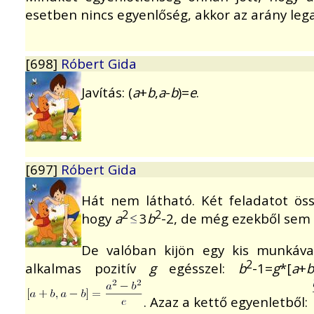
esetben nincs egyenlőség, akkor az arány lega
[698]
Róbert Gida
Javítás: (
a
+
b
,
a
-
b
)=
e
.
[697]
Róbert Gida
Hát nem látható. Két feladatot ös
2
2
hogy
a
3
b
-2, de még ezekből sem
De valóban kijön egy kis munkáva
2
alkalmas pozitív
g
egésszel:
b
-1=
g
*[
a
+
. Azaz a kettő egyenletből: