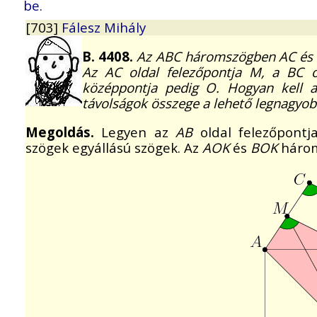
be.
[703]
Fálesz Mihály
B. 4408.
Az ABC háromszögben AC és BC 
Az AC oldal felezőpontja M, a BC old
középpontja pedig O. Hogyan kell
távolságok összege a lehető legnagyob
Megoldás.
Legyen az
AB
oldal felezőpont
szögek egyállású szögek. Az
AOK
és
BOK
három