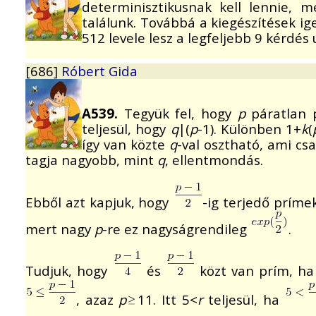
determinisztikusnak kell lennie, 
találunk. Továbbá a kiegészítések ig
512 levele lesz a legfeljebb 9 kérdés 
[686]
Róbert Gida
A539.
Tegyük fel, hogy
p
páratlan 
teljesül, hogy
q
|(
p
-1). Különben 1+
k
(
így van közte
q
-val osztható, ami cs
tagja nagyobb, mint
q
, ellentmondás.
Ebből azt kapjuk, hogy
-ig terjedő príme
mert nagy
p
-re ez nagyságrendileg
.
Tudjuk, hogy
és
közt van prím, h
, azaz
p
11. Itt 5<
r
teljesül, ha