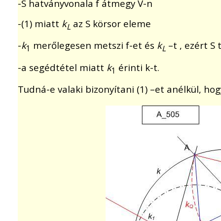
-S hatványvonala f átmegy V-n
-(1) miatt
k
az S körsor eleme
L
-
k
merőlegesen metszi f-et és
k
–t , ezért S 
1
L
-a segédtétel miatt
k
érinti k-t.
1
Tudná-e valaki bizonyítani (1) –et anélkül, ho