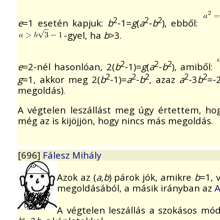
2
2
2
e
=1 esetén kapjuk:
b
-1=
g
(
a
-
b
), ebből:
-gyel, ha
b
>3.
2
2
2
e
=2-nél hasonlóan, 2(
b
-1)=
g
(
a
-
b
), amiből:
2
2
2
2
2
g
=1, akkor meg 2(
b
-1)=
a
-
b
, azaz
a
-3
b
=-
megoldás).
A végtelen leszállást meg úgy értettem, hog
még az is kijöjjön, hogy nincs más megoldás.
[696]
Fálesz Mihály
Azok az (
a
,
b
) párok jók, amikre
b
=1, 
megoldásából, a másik irányban az
A
A végtelen leszállás a szokásos m