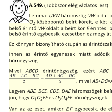
A.549.
(Többször elég vázlatos lesz)
Lemma:
UVW
háromszög
VW
oldal 
O
középpontú beírt köreit, e két k
2
belső érintő
VW
oldalt a beírt kör
E
érintési p
belső érintő egybeesik, ezesetben ez megy át
Ez könnyen bizonyítható csupán az érintőszak
Innen az érintő egyenesek miatt adódik
húrnégyszög.
Mivel
ABCD
érintőnégyszög, ezért
ABC
, mivel
AB
+
DC
=
Legyen
ABE
,
BCE
,
CDE
,
DAE
háromszögek beír
jön, hogy
O
O
EF
és
O
O
EF
húrnégyszögek.
1
2
3
4
Van az az eset, amikor
E
,
F
egybeesik, de e