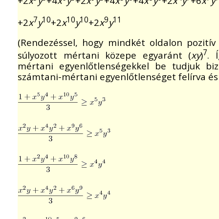
+2
x
y
+4
x
y
+2
x
y
+4
x
y
+4
x
y
+2
x
y
+6
x
y
7
10
10
10
9
11
+2
x
y
+2
x
y
+2
x
y
(Rendezéssel, hogy mindkét oldalon pozitív t
7
súlyozott mértani közepe egyaránt (
xy
)
. 
mértani egyenlőtlenségekkel be tudjuk biz
számtani-mértani egyenlőtlenséget felírva és 