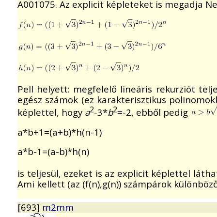
A001075. Az explicit képleteket is megadja Ne
Pell helyett: megfelelő lineáris rekurziót telj
egész számok (ez karakterisztikus polinomokka
2
2
képlettel, hogy
a
-3*
b
=-2, ebből pedig
a*b+1=(a+b)*h(n-1)
a*b-1=(a-b)*h(n)
is teljesül, ezeket is az explicit képlettel lá
Ami kellett (az (f(n),g(n)) számpárok különböz
[693]
m2mm