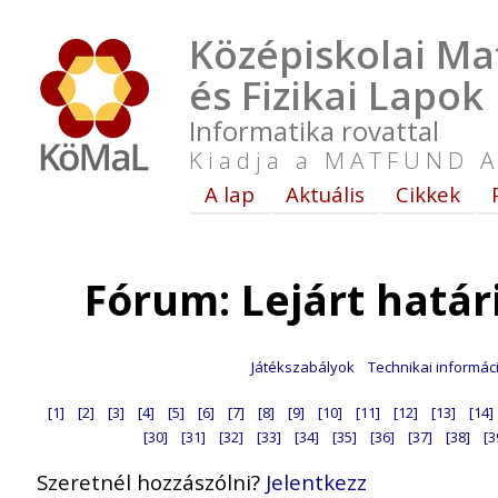
Középiskolai Ma
és Fizikai Lapok
Informatika rovattal
Kiadja a MATFUND A
A lap
Aktuális
Cikkek
Fórum: Lejárt hatá
Játékszabályok
Technikai informác
[1]
[2]
[3]
[4]
[5]
[6]
[7]
[8]
[9]
[10]
[11]
[12]
[13]
[14]
[30]
[31]
[32]
[33]
[34]
[35]
[36]
[37]
[38]
[3
Szeretnél hozzászólni?
Jelentkezz