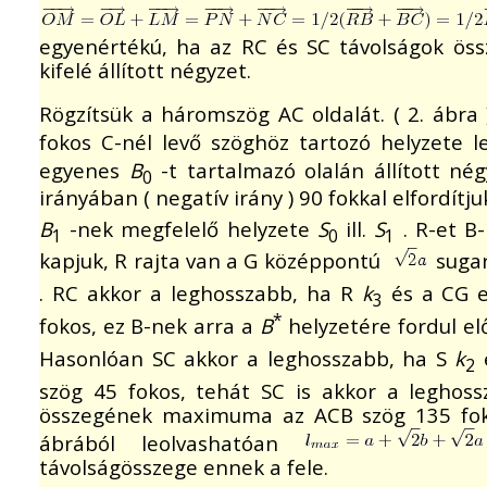
egyenértékú, ha az RC és SC távolságok ös
kifelé állított négyzet.
Rögzítsük a háromszög AC oldalát. ( 2. ábra 
fokos C-nél levő szöghöz tartozó helyzete 
egyenes
B
-t tartalmazó olalán állított né
0
irányában ( negatív irány ) 90 fokkal elfordít
B
-nek megfelelő helyzete
S
ill.
S
. R-et B
1
0
1
kapjuk, R rajta van a G középpontú
suga
. RC akkor a leghosszabb, ha R
k
és a CG 
3
*
fokos, ez B-nek arra a
B
helyzetére fordul el
Hasonlóan SC akkor a leghosszabb, ha S
k
2
szög 45 fokos, tehát SC is akkor a leghos
összegének maximuma az ACB szög 135 foko
ábrából leolvashatóan
távolságösszege ennek a fele.