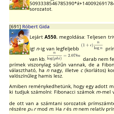
5093338546785390*
k
+14009269178
sorozatot.
[691]
Róbert Gida
Lejárt
A550.
megoldása: Teljesen tri
ig!
n
-ig van legfeljebb
prí
van kb.
darab nem felt
prímek viszonylag sűrűn vannak, de a Fibon
választható, ha
n
nagy, illetve
c
(korlátos) ko
valószínűleg hamis lesz.
Amiben reménykedhetünk, hogy egy adott mara
ki tudjuk számolni: Fibonacci számok
m
-mel 
de ott van a számtani sorozatok prímszámt
részére
p
r
mod
m
. Ha
r
és
m
nem relatív prím