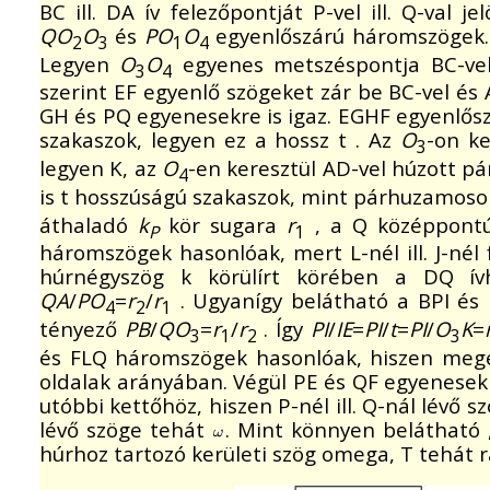
BC ill. DA ív felezőpontját P-vel ill. Q-val j
QO
O
és
PO
O
egyenlőszárú háromszögek.
2
3
1
4
Legyen
O
O
egyenes metszéspontja BC-vel 
3
4
szerint EF egyenlő szögeket zár be BC-vel és 
GH és PQ egyenesekre is igaz. EGHF egyenlőszá
szakaszok, legyen ez a hossz t . Az
O
-on k
3
legyen K, az
O
-en keresztül AD-vel húzott p
4
is t hosszúságú szakaszok, mint párhuzamos
áthaladó
k
kör sugara
r
, a Q középpont
P
1
háromszögek hasonlóak, mert L-nél ill. J-nél f
húrnégyszög k körülírt körében a DQ ívh
QA
/
PO
=
r
/
r
. Ugyanígy belátható a BPI és
4
2
1
tényező
PB
/
QO
=
r
/
r
. Így
PI
/
IE
=
PI
/
t
=
PI
/
O
K
=
3
1
2
3
és FLQ háromszögek hasonlóak, hiszen meg
oldalak arányában. Végül PE és QF egyenesek
utóbbi kettőhöz, hiszen P-nél ill. Q-nál lévő
lévő szöge tehát
. Mint könnyen belátható 
húrhoz tartozó kerületi szög omega, T tehát r