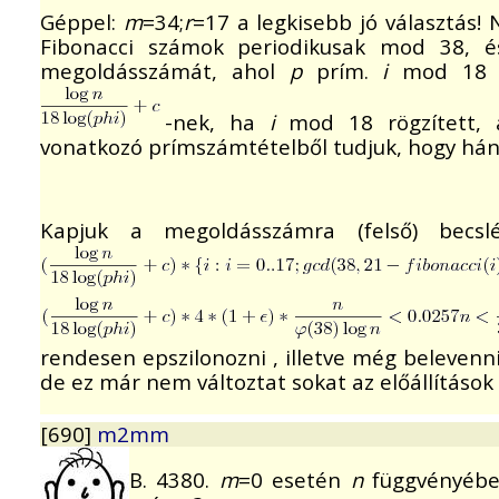
Géppel:
m
=34;
r
=17 a legkisebb jó választás!
Fibonacci számok periodikusak mod 38, 
megoldásszámát, ahol
p
prím.
i
mod 18 sz
-nek, ha
i
mod 18 rögzített,
vonatkozó prímszámtételből tudjuk, hogy hán
Kapjuk a megoldásszámra (felső) becsl
rendesen epszilonozni , illetve még belevenn
de ez már nem változtat sokat az előállítások
[690]
m2mm
B. 4380.
m
=0 esetén
n
függvényében