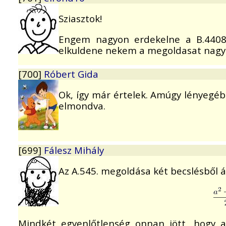
Sziasztok!
Engem nagyon erdekelne a B.4408-
elkuldene nekem a megoldasat nagyo
[700]
Róbert Gida
Ok, így már értelek. Amúgy lényegéb
elmondva.
[699]
Fálesz Mihály
Az A.545. megoldása két becslésből ál
Mindkét egyenlőtlenség onnan jött, hogy a