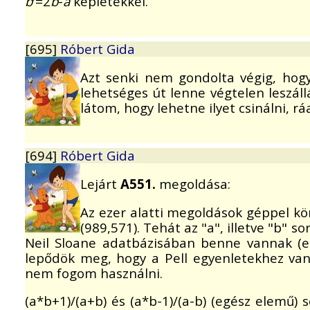
b
'=2
b
-
a
képletekkel.
[695]
Róbert Gida
Azt senki nem gondolta végig, hog
lehetséges út lenne végtelen leszáll
látom, hogy lehetne ilyet csinálni, ráa
[694]
Róbert Gida
Lejárt
A551.
megoldása:
Az ezer alatti megoldások géppel kön
(989,571). Tehát az "a", illetve "b" 
Neil Sloane adatbázisában benne vannak (e
lepődök meg, hogy a Pell egyenletekhez van 
nem fogom használni.
(a*b+1)/(a+b) és (a*b-1)/(a-b) (egész elemű) 