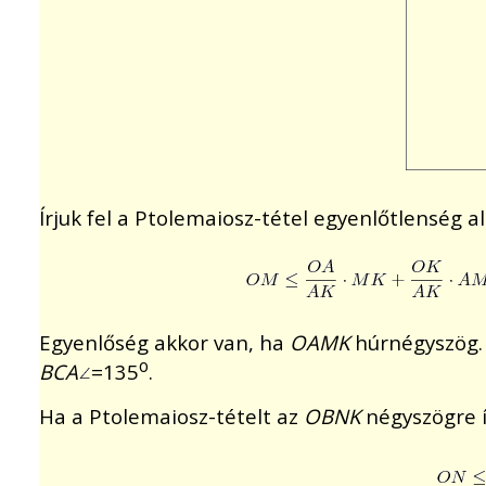
Írjuk fel a Ptolemaiosz-tétel egyenlőtlenség a
Egyenlőség akkor van, ha
OAMK
húrnégyszög.
o
BCA
=135
.
Ha a Ptolemaiosz-tételt az
OBNK
négyszögre í