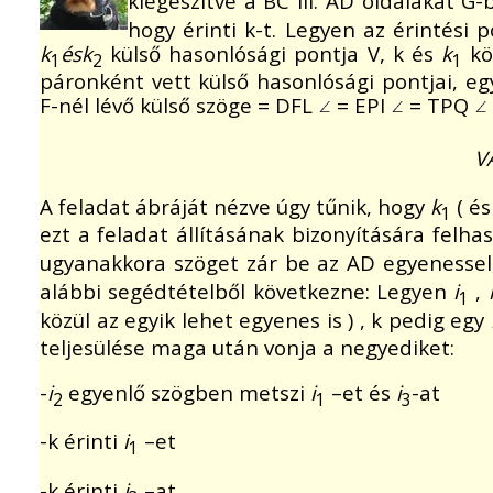
kiegészítve a BC ill. AD oldalakat G-
hogy érinti k-t. Legyen az érintési 
k
ésk
külső hasonlósági pontja V, k és
k
kö
1
2
1
páronként vett külső hasonlósági pontjai, 
F-nél lévő külső szöge = DFL
= EPI
= TPQ
V
A feladat ábráját nézve úgy tűnik, hogy
k
( é
1
ezt a feladat állításának bizonyítására felh
ugyanakkora szöget zár be az AD egyenessel, 
alábbi segédtételből következne: Legyen
i
,
1
közül az egyik lehet egyenes is ) , k pedig egy
teljesülése maga után vonja a negyediket:
-
i
egyenlő szögben metszi
i
–et és
i
-at
2
1
3
-k érinti
i
–et
1
-k érinti
i
–at