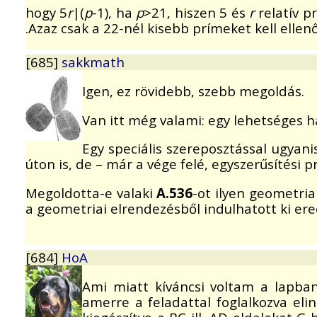
hogy 5
r
|(
p
-1), ha
p
>21, hiszen 5 és
r
relatív p
.Azaz csak a 22-nél kisebb prímeket kell ellen
[685]
sakkmath
Igen, ez rövidebb, szebb megoldás.
Van itt még valami: egy lehetséges 
Egy speciális szereposztással ugyani
úton is, de – már a vége felé, egyszerűsítési
Megoldotta-e valaki
A.536
-ot ilyen geometria
a geometriai elrendezésből indulhatott ki ere
[684]
HoA
Ami miatt kíváncsi voltam a lapba
amerre a feladattal foglalkozva elin