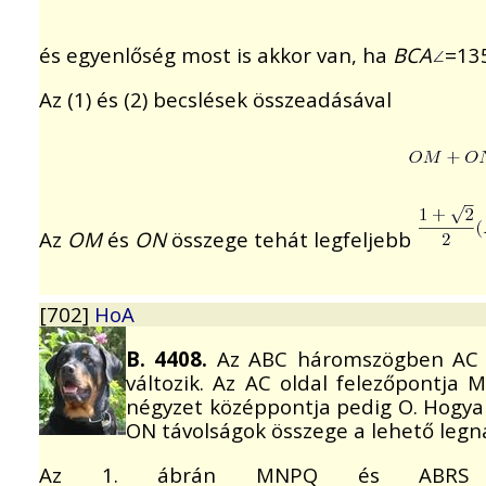
és egyenlőség most is akkor van, ha
BCA
=13
Az (1) és (2) becslések összeadásával
Az
OM
és
ON
összege tehát legfeljebb
[702]
HoA
B. 4408.
Az ABC háromszögben AC és
változik. Az AC oldal felezőpontja M
négyzet középpontja pedig O. Hogya
ON távolságok összege a lehető leg
Az 1. ábrán MNPQ és ABRS né