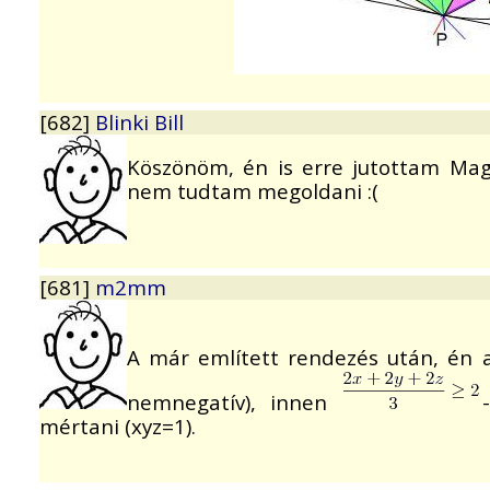
[682]
Blinki Bill
Köszönöm, én is erre jutottam Mag
nem tudtam megoldani :(
[681]
m2mm
A már említett rendezés után, én
nemnegatív), innen
mértani (xyz=1).