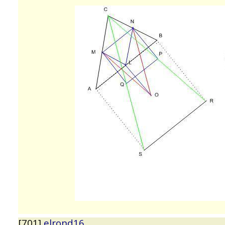
[701]
elrond16