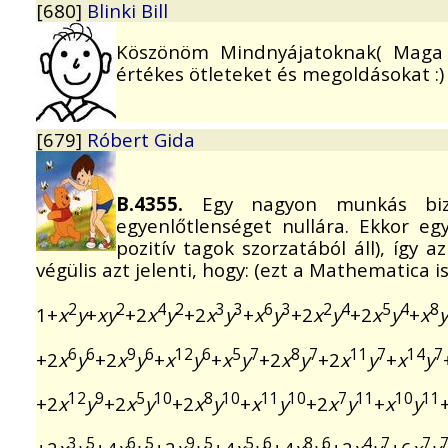
[680]
Blinki Bill
Köszönöm Mindnyájatoknak( Maga P
értékes ötleteket és megoldásokat :)
[679]
Róbert Gida
B.4355.
Egy nagyon munkás bizo
egyenlőtlenséget nullára. Ekkor eg
pozitív tagok szorzatából áll), így 
végülis azt jelenti, hogy: (ezt a Mathematica 
2
2
4
2
3
3
6
3
2
4
5
4
8
1+
x
y
+
xy
+2
x
y
+2
x
y
+
x
y
+2
x
y
+2
x
y
+
x
y
6
6
9
6
12
6
5
7
8
7
11
7
14
7
+2
x
y
+2
x
y
+
x
y
+
x
y
+2
x
y
+2
x
y
+
x
y
12
9
5
10
8
10
11
10
7
11
10
11
+2
x
y
+2
x
y
+2
x
y
+
x
y
+2
x
y
+
x
y
3
5
6
5
9
5
5
6
8
6
4
7
7