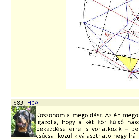
[683]
HoA
Köszönöm a megoldást. Az én megoldá
igazolja, hogy a két kör külső has
bekezdése erre is vonatkozik – de
csúcsai közül kiválasztható négy há