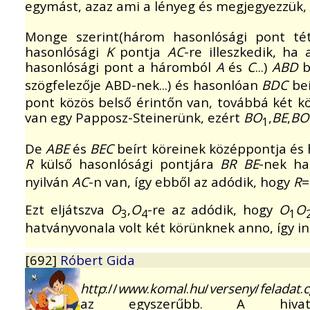
egymást, azaz ami a lényeg és megjegyezzük
Monge szerint(három hasonlósági pont téte
hasonlósági
K
pontja
AC
-re illeszkedik, h
hasonlósági pont a háromból
A
és
C
...)
ABD
b
szögfelezője ABD-nek...) és hasonlóan
BDC
beí
pont közös belső érintőn van, továbbá két k
van egy Papposz-Steinerünk, ezért
BO
,
BE
,
BO
1
De
ABE
és
BEC
beírt köreinek középpontja és h
R
külső hasonlósági pontjára
BR
BE
-nek h
nyilván
AC
-n van, így ebből az adódik, hogy
R
=
Ezt eljátszva
O
,
O
-re az adódik, hogy
O
O
3
4
1
hatványvonala volt két körünknek anno, így in
[692]
Róbert Gida
http
://
www
.
komal
.
hu
/
verseny
/
feladat
.
c
az egyszerűbb. A hivat