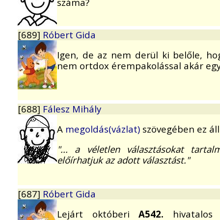
száma?
[689]
Róbert Gida
Igen, de az nem derül ki belőle, h
nem ortdox érempakolással akár egy 
[688]
Fálesz Mihály
A
megoldás(vázlat)
szövegében ez áll
"... a véletlen választásokat tart
előírhatjuk az adott választást."
[687]
Róbert Gida
Lejárt októberi
A542.
hivatalos