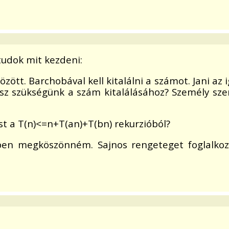
tudok mit kezdeni:
özött. Barchobával kell kitalálni a számot. Jani az
esz szükségünk a szám kitalálásához? Személy sze
st a T(n)<=n+T(an)+T(bn) rekurzióból?
en megköszönném. Sajnos rengeteget foglalkoz