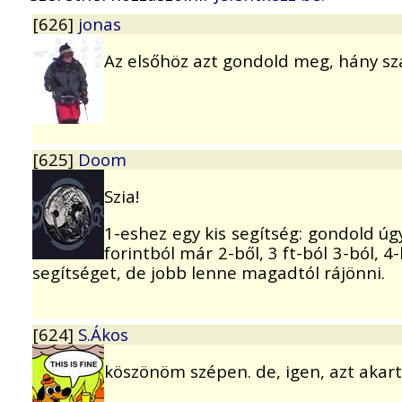
[626]
jonas
Az elsőhöz azt gondold meg, hány számo
[625]
Doom
Szia!
1-eshez egy kis segítség: gondold úg
forintból már 2-ből, 3 ft-ból 3-ból, 
segítséget, de jobb lenne magadtól rájönni.
[624]
S.Ákos
köszönöm szépen. de, igen, azt akart