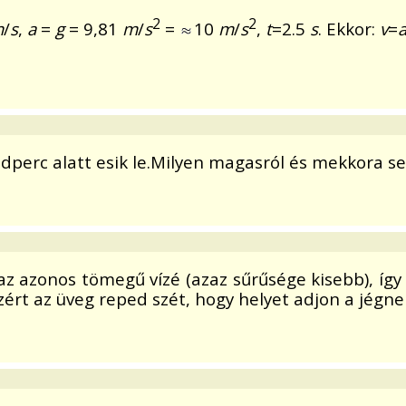
2
2
m
/
s
,
a
=
g
= 9,81
m
/
s
=
10
m
/
s
,
t
=2.5
s
. Ekkor:
v
=
odperc alatt esik le.Milyen magasról és mekkora se
z azonos tömegű vízé (azaz sűrűsége kisebb), így
zért az üveg reped szét, hogy helyet adjon a jégne