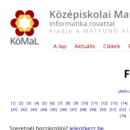
Középiskolai Ma
Informatika rovattal
Kiadja a MATFUND Al
A lap
Aktuális
Cikkek
F
Játéks
[1]
[2]
[3]
[4]
[5]
[6]
[7]
[8]
[9]
[10]
[11]
[12]
[13]
[14]
[41]
[42]
[43]
[44]
[45]
[46]
[47]
[48]
[49]
[50]
[51]
[52]
[79]
Szeretnél hozzászólni?
Jelentkezz be.