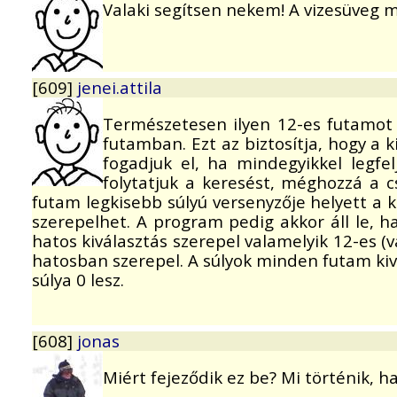
Valaki segítsen nekem! A vizesüveg mi
[609]
jenei.attila
Természetesen ilyen 12-es futamot n
futamban. Ezt az biztosítja, hogy a 
fogadjuk el, ha mindegyikkel legf
folytatjuk a keresést, méghozzá a 
futam legkisebb súlyú versenyzője helyett a 
szerepelhet. A program pedig akkor áll le, h
hatos kiválasztás szerepel valamelyik 12-es 
hatosban szerepel. A súlyok minden futam ki
súlya 0 lesz.
[608]
jonas
Miért fejeződik ez be? Mi történik, 