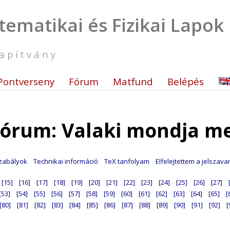
tematikai és Fizikai Lapok
apítvány
Pontverseny
Fórum
Matfund
Belépés
órum: Valaki mondja m
zabályok
Technikai információ
TeX tanfolyam
Elfelejtettem a jelszav
[15]
[16]
[17]
[18]
[19]
[20]
[21]
[22]
[23]
[24]
[25]
[26]
[27]
[53]
[54]
[55]
[56]
[57]
[58]
[59]
[60]
[61]
[62]
[63]
[64]
[65]
[
[80]
[81]
[82]
[83]
[84]
[85]
[86]
[87]
[88]
[89]
[90]
[91]
[92]
[