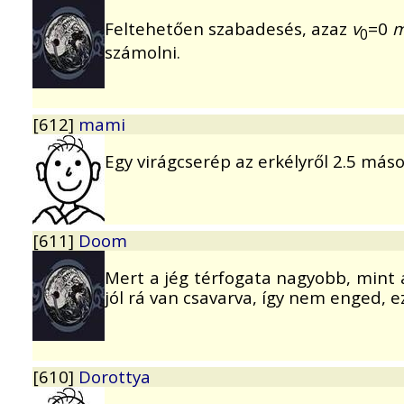
Feltehetően szabadesés, azaz
v
=0
0
számolni.
[612]
mami
Egy virágcserép az erkélyről 2.5 más
[611]
Doom
Mert a jég térfogata nagyobb, mint a
jól rá van csavarva, így nem enged, e
[610]
Dorottya