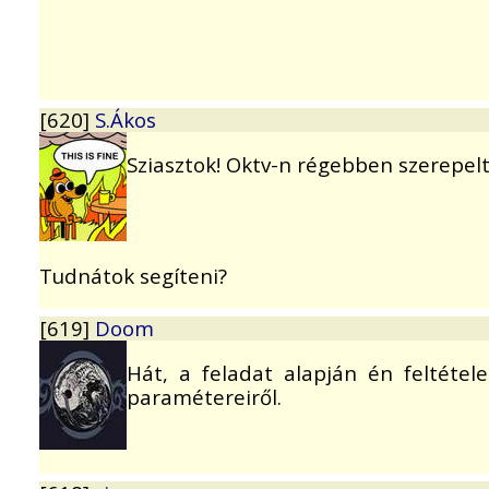
[620]
S.Ákos
Sziasztok! Oktv-n régebben szerepel
Tudnátok segíteni?
[619]
Doom
Hát, a feladat alapján én feltéte
paramétereiről.