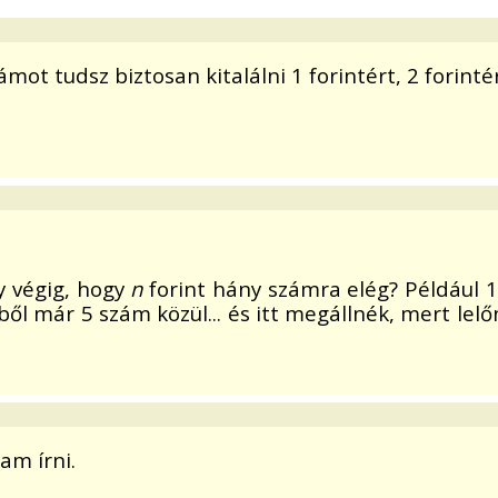
t tudsz biztosan kitalálni 1 forintért, 2 forintért,
y végig, hogy
n
forint hány számra elég? Például 1 
4-ből már 5 szám közül... és itt megállnék, mert l
am írni.