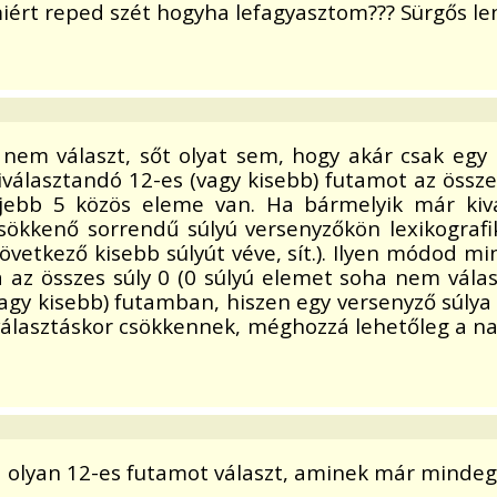
ért reped szét hogyha lefagyasztom??? Sürgős lenne!
em választ, sőt olyat sem, hogy akár csak egy h
kiválasztandó 12-es (vagy kisebb) futamot az össze
eljebb 5 közös eleme van. Ha bármelyik már kiv
csökkenő sorrendű súlyú versenyzőkön lexikograf
következő kisebb súlyút véve, sít.). Ilyen módod 
a az összes súly 0 (0 súlyú elemet soha nem válas
(vagy kisebb) futamban, hiszen egy versenyző súly
választáskor csökkennek, méghozzá lehetőleg a na
ha olyan 12-es futamot választ, aminek már minde