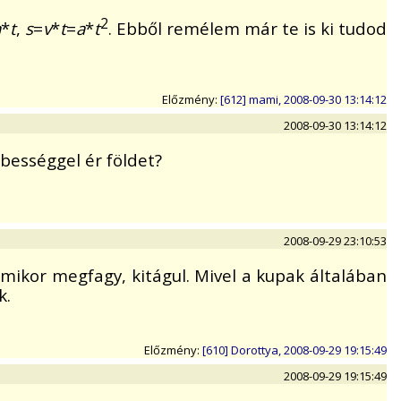
2
a
*
t
,
s
=
v
*
t
=
a
*
t
. Ebből remélem már te is ki tudod
Előzmény:
[612] mami, 2008-09-30 13:14:12
2008-09-30 13:14:12
bességgel ér földet?
2008-09-29 23:10:53
 mikor megfagy, kitágul. Mivel a kupak általában
k.
Előzmény:
[610] Dorottya, 2008-09-29 19:15:49
2008-09-29 19:15:49