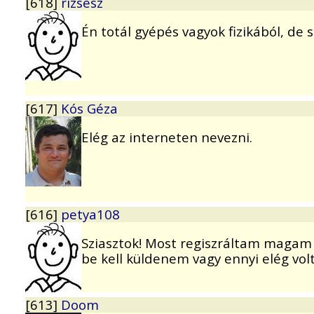
[618]
rizsesz
Én totál gyépés vagyok fizikából, de sz
[617]
Kós Géza
Elég az interneten nevezni.
[616]
petya108
Sziasztok! Most regiszráltam magam 
be kell küldenem vagy ennyi elég vol
[613]
Doom