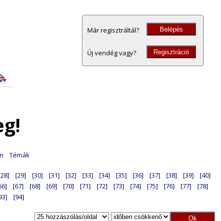
Belépés
Már regisztráltál?
Regisztráció
Új vendég vagy?
eg!
am
Témák
[28]
[29]
[30]
[31]
[32]
[33]
[34]
[35]
[36]
[37]
[38]
[39]
[40]
66]
[67]
[68]
[69]
[70]
[71]
[72]
[73]
[74]
[75]
[76]
[77]
[78]
93]
[94]