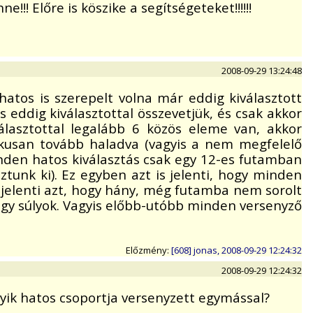
!! Előre is köszike a segítségeteket!!!!!!
2008-09-29 13:24:48
atos is szerepelt volna már eddig kiválasztott
s eddig kiválasztottal összevetjük, és csak akkor
álasztottal legalább 6 közös eleme van, akkor
ikusan tovább haladva (vagyis a nem megfelelő
minden hatos kiválasztás csak egy 12-es futamban
ztunk ki). Ez egyben azt is jelenti, hogy minden
a jelenti azt, hogy hány, még futamba nem sorolt
gy súlyok. Vagyis előbb-utóbb minden versenyző
Előzmény:
[608] jonas, 2008-09-29 12:24:32
2008-09-29 12:24:32
gyik hatos csoportja versenyzett egymással?