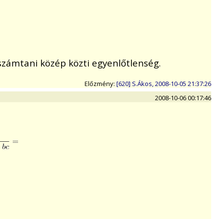
 számtani közép közti egyenlőtlenség.
Előzmény:
[620] S.Ákos, 2008-10-05 21:37:26
2008-10-06 00:17:46