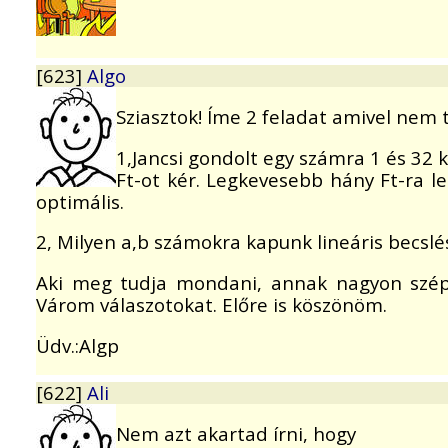
[623]
Algo
Sziasztok! Íme 2 feladat amivel nem 
1,Jancsi gondolt egy számra 1 és 32 k
Ft-ot kér. Legkevesebb hány Ft-ra l
optimális.
2, Milyen a,b számokra kapunk lineáris becslé
Aki meg tudja mondani, annak nagyon szép
Várom válaszotokat. Előre is köszönöm.
Üdv.:Algp
[622]
Ali
Nem azt akartad írni, hogy