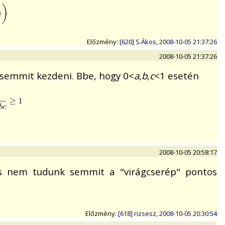
Előzmény:
[620] S.Ákos, 2008-10-05 21:37:26
2008-10-05 21:37:26
 semmit kezdeni. Bbe, hogy 0<
a
,
b
,
c
<1 esetén
2008-10-05 20:58:17
nis nem tudunk semmit a "virágcserép" pontos
Előzmény:
[618] rizsesz, 2008-10-05 20:30:54