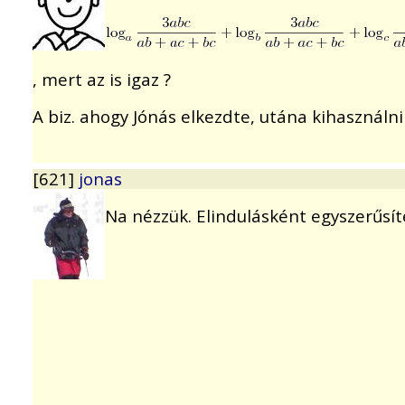
, mert az is igaz ?
A biz. ahogy Jónás elkezdte, utána kihasználn
[621]
jonas
Na nézzük. Elindulásként egyszerűsíte