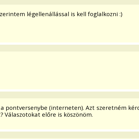
erintem légellenállással is kell foglalkozni :)
a pontversenybe (interneten). Azt szeretném kérde
t? Válaszotokat előre is köszönöm.