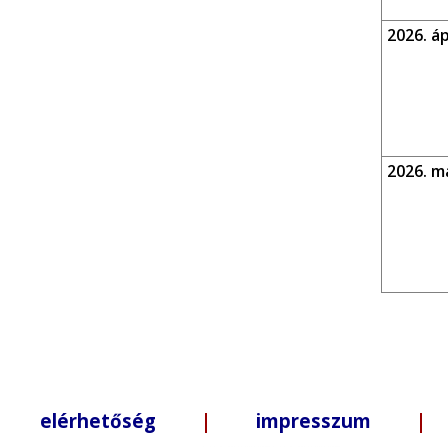
2026. ápr
2026. m
elérhetőség
|
impresszum
| +3