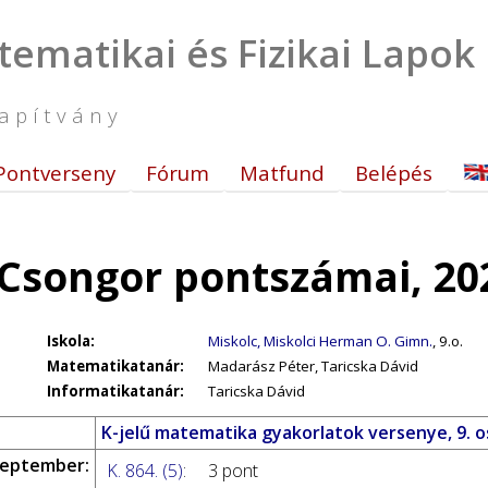
tematikai és Fizikai Lapok
apítvány
Pontverseny
Fórum
Matfund
Belépés
 Csongor pontszámai, 20
Iskola:
Miskolc, Miskolci Herman O. Gimn.
, 9.o.
Matematikatanár:
Madarász Péter, Taricska Dávid
Informatikatanár:
Taricska Dávid
K-jelű matematika gyakorlatok versenye, 9. 
zeptember:
K. 864. (5)
:
3 pont