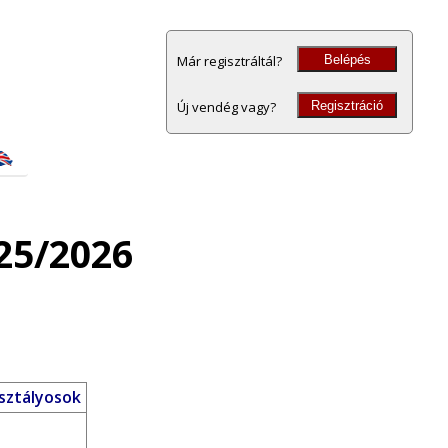
Belépés
Már regisztráltál?
Regisztráció
Új vendég vagy?
25/2026
osztályosok