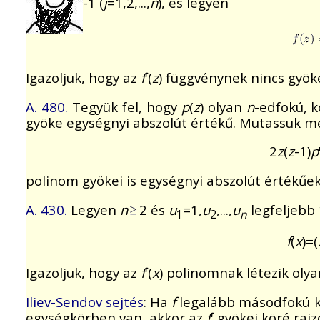
-1 (
j
=1,2,...,
n
), és legyen
Igazoljuk, hogy az
f
'(
z
) függvénynek nincs gyök
A. 480.
Tegyük fel, hogy
p
(
z
) olyan
n
-edfokú, 
gyöke egységnyi abszolút értékű. Mutassuk m
2
z
(
z
-1)
p
polinom gyökei is egységnyi abszolút értékűek
A. 430.
Legyen
n
2 és
u
=1,
u
,...,
u
legfeljebb
1
2
n
f
(
x
)=(
Igazoljuk, hogy az
f
'(
x
) polinomnak létezik oly
Iliev-Sendov sejtés
: Ha
f
legalább másodfokú k
egységkörben van, akkor az
f
' gyökei köré raj