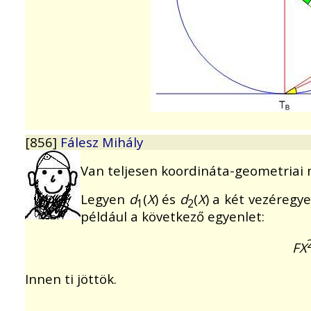
[856]
Fálesz Mihály
Van teljesen koordináta-geometriai 
Legyen
d
(
X
) és
d
(
X
) a két vezéregy
1
2
például a következő egyenlet:
FX
Innen ti jöttök.