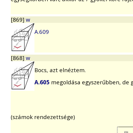
[869]
w
A.609
[868]
w
Bocs, azt elnéztem.
A.605
megoldása egyszerűbben, de g
(számok rendezettsége)