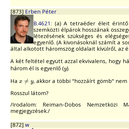
[873]
Erben Péter
B.4621
: (a) A tetraéder éleit érin
szemközti élpárok hosszának összeg
létezésének szükséges és elégsége
egyenlő. (A kivonásoknál számít a so
által alkotott háromszög oldalait kívülről, az 
A két feltétel együtt azzal ekvivalens, hogy h
három él is egyenlő (
).
y
y
Ha
, akkor a többi "hozzáírt gömb" nem l
x
≠
≠
y
x
y
Rosszul látom?
/Irodalom: Reiman-Dobos Nemzetközi Mat
megjegyzések./
[872]
w