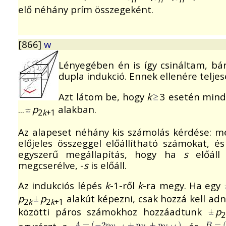
elő néhány prím összegeként.
[866]
w
Lényegében én is így csináltam, bár
dupla indukció. Ennek ellenére telje
Azt látom be, hogy
k
3 esetén mind
...
p
alakban.
2
k
+1
Az alapeset néhány kis számolás kérdése: 
előjeles összeggel előállítható számokat, é
egyszerű megállapítás, hogy ha
s
előáll 
megcserélve, -
s
is előáll.
Az indukciós lépés
k
-1-ről
k
-ra megy. Ha egy
p
p
alakút képezni, csak hozzá kell a
2
k
2
k
+1
közötti páros számokhoz hozzáadtunk
p
2