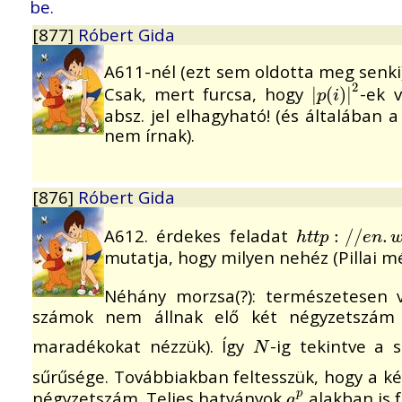
be.
[877]
Róbert Gida
A611-nél (ezt sem oldotta meg senk
2
Csak, mert furcsa, hogy
-ek 
|
|
p
(
(
i
)
)
|
|
2
p
i
absz. jel elhagyható! (és általában
nem írnak).
[876]
Róbert Gida
A612. érdekes feladat
h
t
t
p
:
:
/
/
/
e
/
n
.
w
.
i
k
h
t
t
p
e
n
mutatja, hogy milyen nehéz (Pillai 
Néhány morzsa(?): természetesen v
számok nem állnak elő két négyzetszám k
maradékokat nézzük). Így
-ig tekintve a
N
N
sűrűsége. Továbbiakban feltesszük, hogy a k
négyzetszám. Teljes hatványok
alakban is f
a
p
p
a