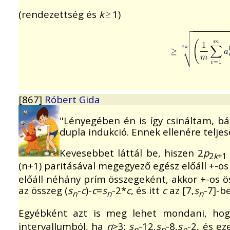
(rendezettség és
k
1)
[867]
Róbert Gida
"Lényegében én is így csináltam, bár
dupla indukció. Ennek ellenére telj
Kevesebbet láttál be, hiszen 2
p
2
k
+1
(n+1) paritásával megegyező egész előáll +-os
előáll néhány prím összegeként, akkor +-os 
az összeg (
s
-
c
)-
c
=
s
-2*
c
, és itt
c
az [7,
s
-7]-be
n
n
n
Egyébként azt is meg lehet mondani, hog
intervallumból, ha
n
>3:
s
-12,
s
-8,
s
-2, és ez
n
n
n