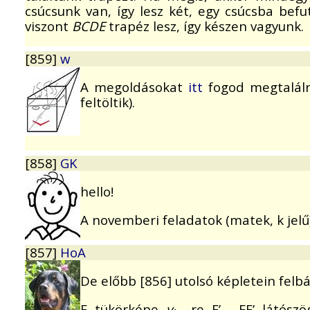
csúcsunk van, így lesz két, egy csúcsba befu
viszont
BCDE
trapéz lesz, így készen vagyunk.
[859]
w
A megoldásokat
itt
fogod megtaláln
feltöltik).
[858]
GK
hello!
A novemberi feladatok (matek, k jelű
[857]
HoA
De előbb [856] utolsó képletein fel
F tükörképe
v
-re F’ . FF’ látósz