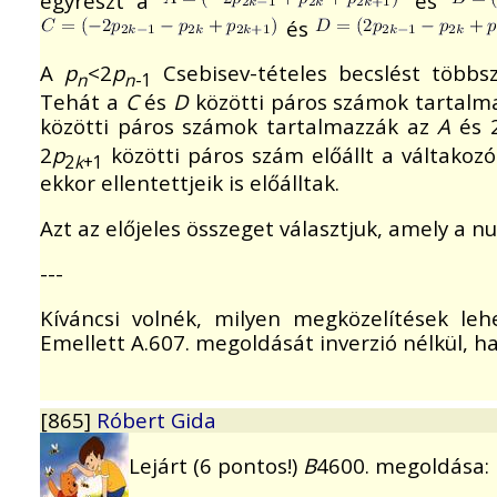
egyrészt a
és
és
A
p
<2
p
Csebisev-tételes becslést többs
n
n
-1
Tehát a
C
és
D
közötti páros számok tartalm
közötti páros számok tartalmazzák az
A
és 
2
p
közötti páros szám előállt a váltakozó
2
k
+1
ekkor ellentettjeik is előálltak.
Azt az előjeles összeget választjuk, amely a null
---
Kíváncsi volnék, milyen megközelítések lehe
Emellett A.607. megoldását inverzió nélkül, 
[865]
Róbert Gida
Lejárt (6 pontos!)
B
4600. megoldása: