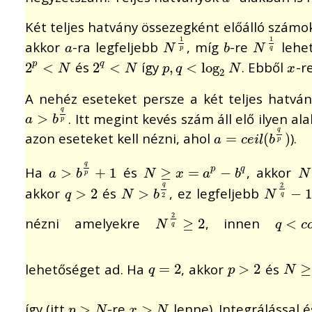
Két teljes hatvány össezegként előálló szám
1
1
akkor
-ra legfeljebb
, míg
-re
lehet
a
N
1
p
b
N
1
q
a
N
b
N
p
q
és
így
. Ebből
-r
2
2
p
<
<
N
2
2
q
<
<
N
p
,
,
q
<
<
log
log
2
N
x
p
q
N
N
p
q
N
x
2
A nehéz eseteket persze a két teljes hatvá
q
. Itt megint kevés szám áll elő ilyen a
a
>
>
b
q
p
a
b
p
q
azon eseteket kell nézni, ahol
).
a
=
=
c
e
i
l
(
b
q
(
p
)
)
a
c
e
i
l
b
p
q
Ha
és
, akkor
a
>
>
b
q
p
+
+
1
1
N
≥
≥
x
=
a
p
=
−
b
q
−
N
p
q
a
b
N
x
a
b
N
p
2
q
akkor
és
, ez legfeljebb
q
>
>
2
2
N
>
>
b
q
2
N
2
q
−
−
1
1
q
N
b
N
2
q
2
nézni amelyekre
, innen
N
2
q
≥
≥
2
2
q
<
<
c
o
N
q
c
q
lehetőséget ad. Ha
, akkor
és
q
=
=
2
2
p
>
>
2
2
N
≥
≥
p
q
p
N
így (itt
-re
lenne). Integrálással 
p
>
>
N
x
>
>
N
p
N
x
N