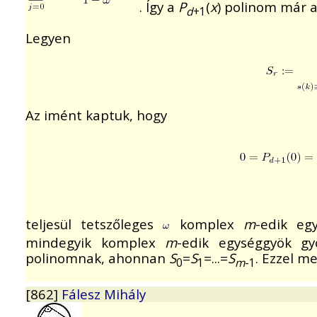
. Így a
P
(
x
) polinom már 
d
+1
Legyen
Az imént kaptuk, hogy
teljesül tetszőleges
komplex
m
-edik eg
mindegyik komplex
m
-edik egységgyök g
polinomnak, ahonnan
S
=
S
=...=
S
. Ezzel m
0
1
m
-1
[862]
Fálesz Mihály