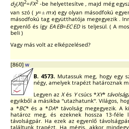
2
2
d
(
X
))
=
FX
-be helyettesítve , majd még egys
2
.
van szó (
y
=
m
x
) egy olyan másodfokú egyen
másodfokú tag együtthatója megegyezik . Inn
.
.
egyenlő és így
EA
EB
=
EC
ED
is teljesül. ( A m
beli )
Vagy más volt az elképzelésed?
[860]
w
B. 4573.
Mutassuk meg, hogy egy sza
négy, amelyek trapézt határoznak m
Legyen az
X
és
Y
csúcs *
XY
*
távolság
egyikből a másikba "utazhatunk". Világos, ho
a *
BC
* és a *
DA
* távolság megegyezik. A k
határoz meg, és ezeknek hossza 13-féle le
távolságpár. Ha ezek az egyenlő távolságpá
találtunk trapézt. Ha mégis, akkor mindegy