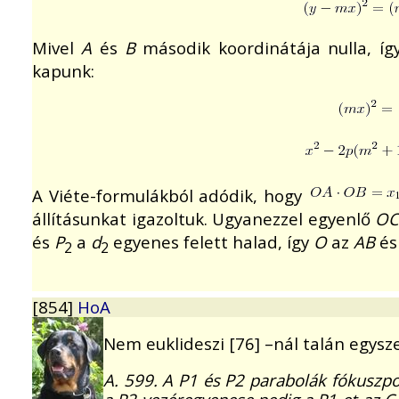
Mivel
A
és
B
második koordinátája nulla, íg
kapunk:
A Viéte-formulákból adódik, hogy
állításunkat igazoltuk. Ugyanezzel egyenlő
O
és
P
a
d
egyenes felett halad, így
O
az
AB
é
2
2
[854]
HoA
Nem euklideszi [76] –nál talán egy
A. 599. A P1 és P2 parabolák fókuszpo