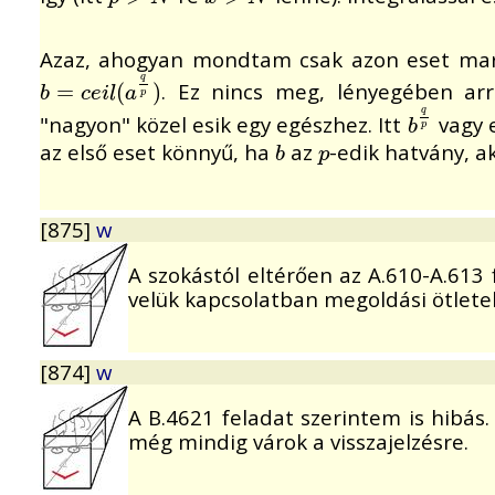
Azaz, ahogyan mondtam csak azon eset mar
q
. Ez nincs meg, lényegében ar
b
=
=
c
e
i
l
(
a
(
q
p
)
)
b
c
e
i
l
a
p
q
"nagyon" közel esik egy egészhez. Itt
vagy 
b
q
p
b
p
az első eset könnyű, ha
az
-edik hatvány, a
b
p
b
p
[875]
w
A szokástól eltérően az A.610-A.613 
velük kapcsolatban megoldási ötletek
[874]
w
A B.4621 feladat szerintem is hibás.
még mindig várok a visszajelzésre.