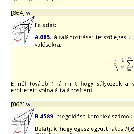
[864]
w
Feladat:
A.605.
általánosítása: tetszőleges
valósokra:
Ennél tovább (mármint hogy súlyozzuk a v
erőltetett volna általánosítani.
[863]
w
B.4589.
megoldása komplex számokk
Belátjuk, hogy egész együtthatós
P
(
x