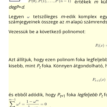
értékek
m
kül
degP
=
d
.
Legyen
tetszőleges
m
-edik komplex eg
számjegyeinek összege az
m
alapú számrendsz
Vezessük be a következő polinomot:
Azt állítjuk, hogy ezen polinom foka legfelje
kisebb, mint
P
foka. Könnyen átgondolható, 
t
és ebből adódik, hogy
P
foka
legfeljebb
P
f
t
+1
t