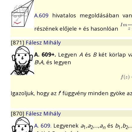
A.609
hivatalos megoldásában van
részének előjele + és hasonlóan
[871]
Fálesz Mihály
A. 609+.
Legyen
A
és
B
két körlap v
B
\
A
, és legyen
Igazoljuk, hogy az
f
' függvény minden gyöke a
[870]
Fálesz Mihály
A. 609.
Legyenek
a
,
a
,...,
a
és
b
,
b
,.
1
2
n
1
2