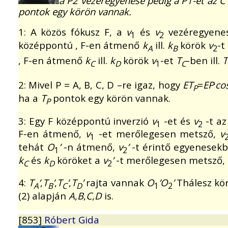
a P2 vezéregyenese pedig a P1-et az C
pontok egy körön vannak.
1: A közös fókusz F, a
v
és
v
vezéregyene
1
2
középpontú , F-en átmenő
k
ill.
k
körök
v
-t
A
B
2
, F-en átmenő
k
ill.
k
körök
v
-et
T
-ben ill.
T
C
D
1
C
.
2: Mivel P = A, B, C, D –re igaz, hogy
ET
=
EP
co
P
ha a
T
pontok egy körön vannak.
P
3: Egy F középpontú inverzió
v
-et és
v
-t az
1
2
F-en átmenő,
v
-et merőlegesen metsző,
v
1
tehát
O
’
-n átmenő,
v
’
-t érintő egyenesek
1
2
k
és
k
köröket a
v
’
-t merőlegesen metsző,
C
D
2
4:
T
’
,
T
’
,
T
’
,
T
’
rajta vannak
O
’O
’
Thálesz kör
A
B
C
D
1
2
(2) alapján
A
,
B
,
C
,
D
is.
[853]
Róbert Gida