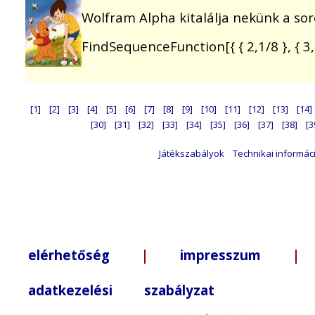
Wolfram Alpha kitalálja nekünk a soroz
FindSequenceFunction[{ { 2,1/8 }, { 3,1/6
[1]
[2]
[3]
[4]
[5]
[6]
[7]
[8]
[9]
[10]
[11]
[12]
[13]
[14]
[30]
[31]
[32]
[33]
[34]
[35]
[36]
[37]
[38]
[3
Játékszabályok
Technikai informác
elérhetőség
|
impresszum
| +3
adatkezelési szabályzat