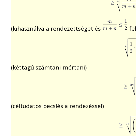
(kihasználva a rendezettséget és
fel
(kéttagú számtani-mértani)
(céltudatos becslés a rendezéssel)