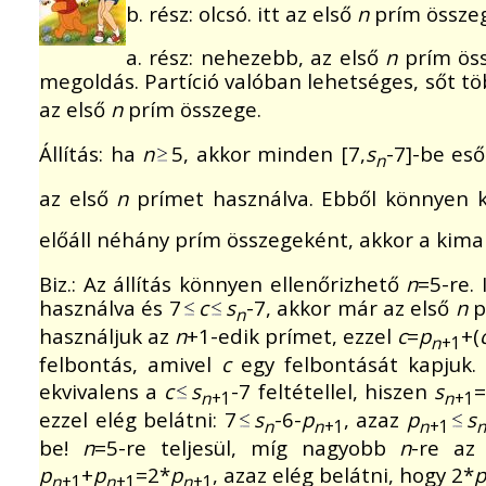
b. rész: olcsó. itt az első
n
prím összeg
a. rész: nehezebb, az első
n
prím öss
megoldás. Partíció valóban lehetséges, sőt t
az első
n
prím összege.
Állítás: ha
n
5, akkor minden [7,
s
-7]-be es
n
az első
n
prímet használva. Ebből könnyen k
előáll néhány prím összegeként, akkor a kim
Biz.: Az állítás könnyen ellenőrizhető
n
=5-re.
használva és 7
c
s
-7, akkor már az első
n
p
n
használjuk az
n
+1-edik prímet, ezzel
c
=
p
+(
n
+1
felbontás, amivel
c
egy felbontását kapjuk. I
ekvivalens a
c
s
-7 feltétellel, hiszen
s
n
+1
n
+1
ezzel elég belátni: 7
s
-6-
p
, azaz
p
s
n
n
+1
n
+1
be!
n
=5-re teljesül, míg nagyobb
n
-re az
p
+
p
=2*
p
, azaz elég belátni, hogy 2*
p
n
+1
n
+1
n
+1