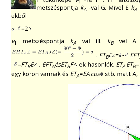
1
metszéspontja
k
-val G. Mivel E
k
A
A
ekből
-
=2
v
metszéspontja
k
val ill.
k
vel A 
1
A
B
.
FT
E
=
-
EFT
B
.
-
=
FT
E
.
EFT
ésET
F
ek hasonlók.
ET
ET
=
B
A
B
A
B
.
egy körön vannak és
ET
=
EA
cos
stb. matt A, B
A