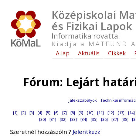
Középiskolai Ma
és Fizikai Lapok
Informatika rovattal
Kiadja a MATFUND A
A lap
Aktuális
Cikkek
Fórum: Lejárt hatá
Játékszabályok
Technikai informác
[1]
[2]
[3]
[4]
[5]
[6]
[7]
[8]
[9]
[10]
[11]
[12]
[13]
[14]
[30]
[31]
[32]
[33]
[34]
[35]
[36]
[37]
[38]
[3
Szeretnél hozzászólni?
Jelentkezz