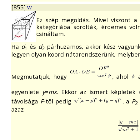
[855]
w
Ez szép megoldás. Mivel viszont 
kategóriába sorolták, érdemes vol
csináltam.
Ha
d
és
d
párhuzamos, akkor kész vagyunk
1
2
legyen olyan koordinátarendszerünk, melyb
Megmutatjuk, hogy
, ahol
egyenlete
y
=
mx
. Ekkor az ismert képletek s
távolsága
F
-től pedig
, a
P
2
azaz