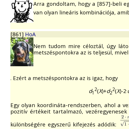
Arra gondoltam, hogy a [857]-beli e
van olyan lineáris kombinációja, am
[861]
HoA
Nem tudom mire céloztál, úgy láto
metszéspontokra az is teljesül, mive
. Ezért a metszéspontokra az is igaz, hogy
2
2
.
d
(
X
)+
d
(
X
)-2
1
2
Egy olyan koordináta-rendszerben, ahol a v
pozitív értékeit tartalmazó, vezéregyenesek
különbségére egyszerű kifejezés adódik: