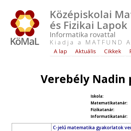
Középiskolai Ma
és Fizikai Lapok
Informatika rovattal
Kiadja a MATFUND A
A lap
Aktuális
Cikkek
Verebély Nadin 
Iskola:
Matematikatanár:
Fizikatanár:
Informatikatanár:
C-jelű matematika gyakorlatok ver