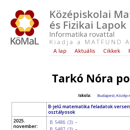
Középiskolai Ma
és Fizikai Lapok
Informatika rovattal
Kiadja a MATFUND A
A lap
Aktuális
Cikkek
Tarkó Nóra po
Iskola:
Budapest, Közép-
B-jelű matematika feladatok verseny
osztályosok
2025.
B. 5486. (3)
:
–
november:
B. 5487. (3)
:
–