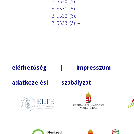
B. 5530. (5)
:
–
B. 5531. (5)
:
–
B. 5532. (6)
:
–
B. 5533. (6)
:
–
elérhetőség
|
impresszum
| +3
adatkezelési szabályzat