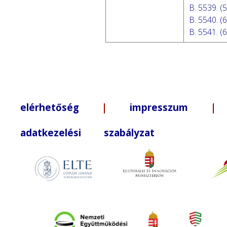
B. 5539. (5
B. 5540. (6
B. 5541. (6
elérhetőség
|
impresszum
| +3
adatkezelési szabályzat