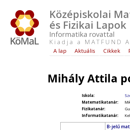
Középiskolai Ma
és Fizikai Lapok
Informatika rovattal
Kiadja a MATFUND A
A lap
Aktuális
Cikkek
Mihály Attila 
Iskola:
Sz
Matematikatanár:
Mi
Fizikatanár:
Gu
Informatikatanár:
Ke
B-jelű ma