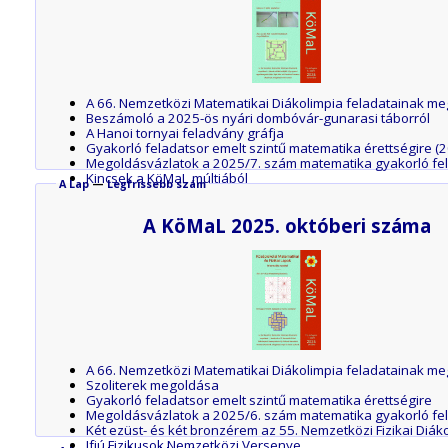
A 66. Nemzetközi Matematikai Diákolimpia feladatainak meg
Beszámoló a 2025-ös nyári dombóvár-gunarasi táborról
A Hanoi tornyai feladvány gráfja
Gyakorló feladatsor emelt szintű matematika érettségire (
Megoldásvázlatok a 2025/7. szám matematika gyakorló fe
Kincsek a KöMaL múltjából
A Lap
—
Legfrissebb szám
Egy egyszerű egyenletmegoldó eljárás
A KöMaL 2025. októberi száma
A 66. Nemzetközi Matematikai Diákolimpia feladatainak meg
Szoliterek megoldása
Gyakorló feladatsor emelt szintű matematika érettségire
Megoldásvázlatok a 2025/6. szám matematika gyakorló fe
Két ezüst- és két bronzérem az 55. Nemzetközi Fizikai Diák
Ifjú Fizikusok Nemzetközi Versenye