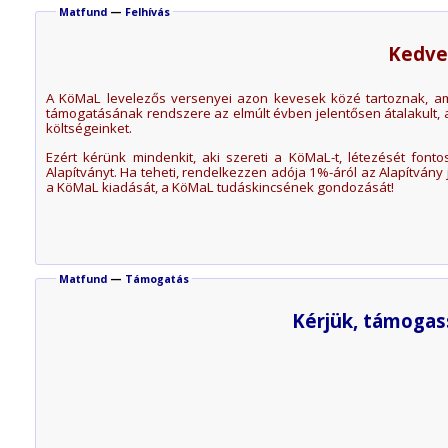
Matfund
—
Felhívás
Kedve
A KöMaL levelezős versenyei azon kevesek közé tartoznak, a
támogatásának rendszere az elmúlt évben jelentősen átalakult, 
költségeinket.
Ezért kérünk mindenkit, aki szereti a KöMaL-t, létezését fo
Alapítványt. Ha teheti, rendelkezzen adója 1%-áról az Alapítván
a KöMaL kiadását, a KöMaL tudáskincsének gondozását!
Matfund
—
Támogatás
Kérjük, támogas