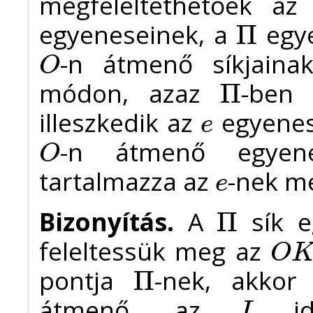
megfeleltethetőek az
egyeneseinek, a
Π
Π
-n átmenő síkjainak
O
O
módon, azaz
-ben
Π
Π
illeszkedik az
egyenes
e
e
-n átmenő egyene
O
O
tartalmazza az
-nek me
e
e
Bizonyítás.
A
sík 
Π
Π
feleltessük meg az
O
O
K
pontja
-nek, akkor
Π
Π
átmenő, az
ide
I