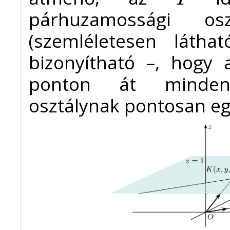
I
párhuzamossági os
(szemléletesen láth
bizonyítható –, hogy 
ponton át minden 
osztálynak pontosan eg