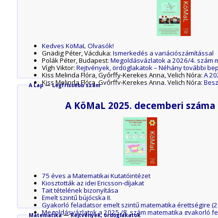
Felhívás az idei Kunfalvi Rezső Olimpiai Válogatóversenyre
A P. 5660. fizika feladat megoldása
A P. 5670. fizika feladat megoldása
A P. 5676. fizika feladat megoldása
A P 5678. fizika feladat megoldása
Kedves KöMaL Olvasók!
Gnädig Péter, Vácduka:
Ismerkedés a variációszámítással
Polák Péter, Budapest:
Megoldásvázlatok a 2026/4. szám m
Vígh Viktor:
Rejtvények, ördöglakatok – Néhány további be
Kiss Melinda Flóra, Győrffy-Kerekes Anna, Velich Nóra:
A 20
Kiss Melinda Flóra, Győrffy-Kerekes Anna, Velich Nóra:
Besz
A Lap
—
Legfrissebb szám
A P. 5717. fizika feladat megoldása
A P. 5707. fizika feladat megoldása
A KöMaL 2025. decemberi száma
A P. 5706. fizika feladat megoldása
A G. 915. fizika gyakorlat megoldása
Az M. 447. mérési feladat megoldása
Forráspont:
Felhívás a Forráspont Fizikatáborra
A C. 1889. matematika gyakorlat megoldása
Róka Sándor, Nyíregyháza:
Ló és lovasa, avagy a párbaáll
Kós Rita:
Ha ez a háromszög beszélni tudna, mit mondana e
Kiss György, ELTE Geometriai Tanszék:
Amit jó tudni a projek
75 éves a Matematikai Kutatóintézet
Kiosztották az idei Ericsson-díjakat
Tait tételének bizonyítása
Emelt szintű bújócska II.
Gyakorló feladatsor emelt szintű matematika érettségire (
Megoldásvázlatok a 2025./8. szám matematika gyakorló f
Matematika
—
Rejtvények, ördöglakatok