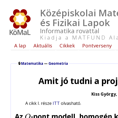
Középiskolai Mat
és Fizikai Lapok
Informatika rovattal
Kiadja a MATFUND Al
A lap
Aktuális
Cikkek
Pontverseny
🔒
Matematika
—
Geometria
Amit jó tudni a proj
Kiss György
A cikk I. része
ITT
olvasható.
Az
-pont modell, homogén 
O
O