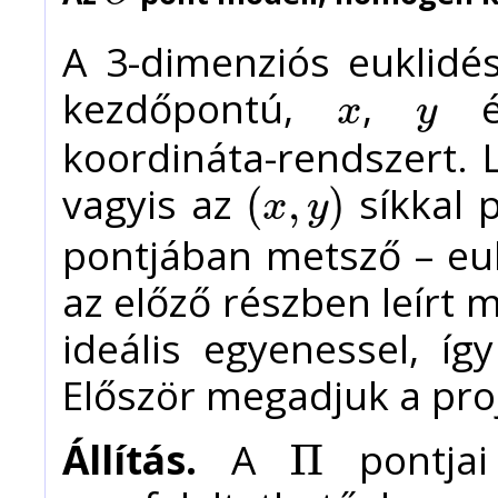
A 3-dimenziós euklidé
kezdőpontú,
,
x
y
x
y
koordináta-rendszert.
vagyis az
síkkal 
(
,
)
x
y
(
x
,
y
)
pontjában metsző – eukl
az előző részben leírt 
ideális egyenessel, í
Először megadjuk a proj
Állítás.
A
pontjai
Π
Π