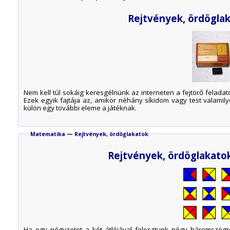
Rejtvények, ördöglak
Nem kell túl sokáig keresgélnünk az interneten a fejtörő felada
Ezek egyik fajtája az, amikor néhány síkidom vagy test valamily
külön egy további eleme a játéknak.
Matematika
—
Rejtvények, ördöglakatok
Rejtvények, ördöglakato
Ha egy négyzetet a két átlójával felosztunk négy háromszög