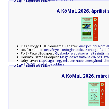
A Lap
—
Legfrissebb szám
KöMaL Ankét, 2025. október 31 – november 1.
Versenynaptár 2025–2026
A KöMaL 2026. áprilisi
Kiss György, ELTE Geometriai Tanszék:
Amit jó tudni a proje
Bozóki Sándor:
Rejtvények, ördöglakatok: Az öntögetős ját
Polák Péter, Budapest:
Gyakorló feladatsor emelt szintű ma
Horváth Eszter, Budapest:
Megoldásvázlatok a 2026/3. szá
Dőry István:
NapCsiga – egy teljesen napelemes jármű lehető
A B. 5453. feladat megoldása
A Lap
—
Legfrissebb szám
Az M. 445. mérési feladat megoldása
A G. 912. fizika gyakorlat megoldása
A KöMaL 2026. márci
A G. 911. fizika gyakorlat megoldása
A P. 5700. fizika feladat megoldása
A P. 5691. fizika feladat megoldása