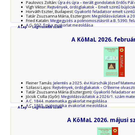
Paulovics Zoltán:
Újra és újra – iterált gondolatok Erdős P
Vígh Viktor:
Rejtvények, ördöglakatok – Emelt szintű bújócska
Horváth Eszter, Budapest:
Gyakorló feladatsor emelt szintű
Tatár Zsuzsanna Mária, Esztergom:
Megoldásvázlatok a 20
Fried Katalin:
Megjegyzés a polinomosztásról a B. 5390. fe
A G. 907. fizika gyakorlat megoldása
A Lap
—
Legfrissebb szám
A P. 5674. fizika feladat megoldása
A P. 5679. fizika feladat megoldása
A KöMaL 2026. februá
A P. 5680. fizika feladat megoldása
A P. 5682. fizika feladat megoldása
A P. 5683. fizika feladat megoldása
A P. 5684. fizika feladat megoldása
A P. 5686. fizika feladat megoldása
A P. 5692. fizika feladat megoldása
Fleiner Tamás:
Jelentés a 2025. évi Kürschák József Matema
Szilassi Lajos:
Rejtvények, ördöglakatok – O'Beirne olvaszt
Tatár Zsuzsanna Mária (Esztergom):
Gyakorló feladatsor e
Jócsik Csilla (Győr):
Megoldásvázlatok a 2026/1. szám mate
A C. 1844. matematika gyakorlat megoldása
A C. 1865. matematika gyakorlat megoldása
A Lap
—
Legfrissebb szám
A B. 5472. matematika feladat megoldása
A B. 5489. matematika feladat megoldása
A KöMaL 2026. májusi 
Matematikai képzések az ELTE TTK-n
Fedezd fel a világegyetemet – az atomoktól a csillagokig!
Az M. 444. mérési feladat megoldása
A G. 900. fizika gyakorlat megoldása