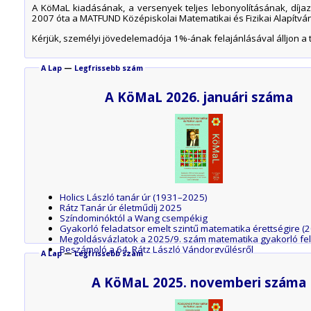
A KöMaL kiadásának, a versenyek teljes lebonyolításának, díjaz
2007 óta a MATFUND Középiskolai Matematikai és Fizikai Alapítvány
Kérjük, személyi jövedelemadója 1%-ának felajánlásával álljon a t
A Lap
—
Legfrissebb szám
A KöMaL 2026. januári száma
Holics László tanár úr (1931–2025)
Rátz Tanár úr életműdíj 2025
Színdominóktól a Wang csempékig
Gyakorló feladatsor emelt szintű matematika érettségire (
Megoldásvázlatok a 2025/9. szám matematika gyakorló fe
Beszámoló a 64. Rátz László Vándorgyűlésről
A Lap
—
Legfrissebb szám
Tanárverseny középiskolában tanító tanároknak
Beszámoló a 2025. évi Eötvös-versenyről
A KöMaL 2025. novemberi száma