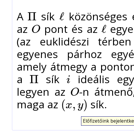
A
sík
közönséges e
Π
ℓ
Π
ℓ
az
pont és az
egyen
ℓ
O
O
ℓ
(az euklidészi térbe
egyenes párhoz egyér
amely átmegy a ponton 
a
sík
ideális egy
Π
i
Π
i
legyen az
-n átmen
O
O
maga az
sík.
(
,
)
x
y
(
x
,
y
)
Előfizetőink bejelentke