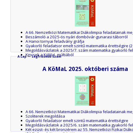
A 66. Nemzetközi Matematikai Diákolimpia feladatainak meg
Beszámoló a 2025-ös nyári dombóvár-gunarasi táborról
A Hanoi tornyai feladvány gráfja
Gyakorló feladatsor emelt szintű matematika érettségire (
Megoldásvázlatok a 2025/7. szám matematika gyakorló fe
Kincsek a KöMaL múltjából
A Lap
—
Legfrissebb szám
Egy egyszerű egyenletmegoldó eljárás
A KöMaL 2025. októberi száma
A 66. Nemzetközi Matematikai Diákolimpia feladatainak meg
Szoliterek megoldása
Gyakorló feladatsor emelt szintű matematika érettségire
Megoldásvázlatok a 2025/6. szám matematika gyakorló fe
Két ezüst- és két bronzérem az 55. Nemzetközi Fizikai Diák