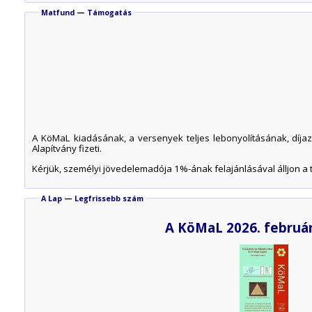
Matfund
—
Támogatás
A KöMaL kiadásának, a versenyek teljes lebonyolításának, díja
Alapítvány fizeti.
Kérjük, személyi jövedelemadója 1%-ának felajánlásával álljon a t
A Lap
—
Legfrissebb szám
A KöMaL 2026. februá