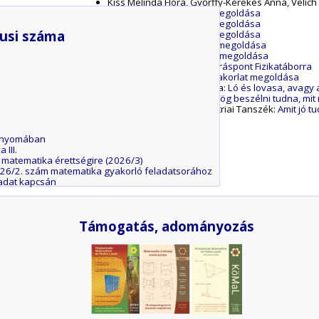
Kiss Melinda Flóra, Győrffy-Kerekes Anna, Velich
A P. 5717. fizika feladat megoldása
A P. 5707. fizika feladat megoldása
usi száma
A P. 5706. fizika feladat megoldása
A G. 915. fizika gyakorlat megoldása
Az M. 447. mérési feladat megoldása
Forráspont:
Felhívás a Forráspont Fizikatáborra
A C. 1889. matematika gyakorlat megoldása
Róka Sándor, Nyíregyháza:
Ló és lovasa, avagy 
Kós Rita:
Ha ez a háromszög beszélni tudna, mit
Kiss György, ELTE Geometriai Tanszék:
Amit jó tu
ál nyomában
 III.
 matematika érettségire (2026/3)
26/2. szám matematika gyakorló feladatsorához
ladat kapcsán
Támogatás, adományozás