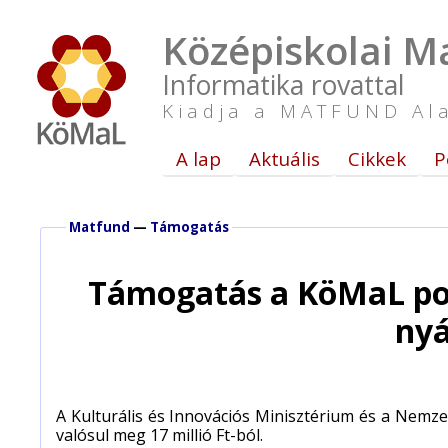
Középiskolai Ma
Informatika rovattal
Kiadja a MATFUND Al
A lap
Aktuális
Cikkek
P
Matfund
—
Támogatás
Támogatás a KöMaL pont
nyá
A Kulturális és Innovációs Minisztérium és a Nemz
valósul meg 17 millió Ft-ból.