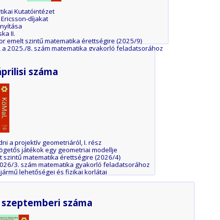
ikai Kutatóintézet
 Ericsson-díjakat
onyítása
ka II.
or emelt szintű matematika érettségire (2025/9)
 a 2025./8. szám matematika gyakorló feladatsorához
prilisi száma
dni a projektív geometriáról, I. rész
ögetős játékok egy geometriai modellje
t szintű matematika érettségire (2026/4)
026/3. szám matematika gyakorló feladatsorához
ármű lehetőségei és fizikai korlátai
 szeptemberi száma