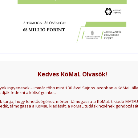
Kedves KöMaL Olvasók!
yek ingyenesek – immár több mint 130 éve! Sajnos azonban a KöMaL álla
dják fedezni a költségeinket.
snak tartja, hogy lehetőségéhez mérten támogassa a KöMaL-t kiadó MATFU
ngedik, támogassa a KöMaL kiadását, a KöMaL tudáskincsének gondozását