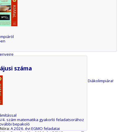
impiáról
ben
enyeire
ttségire
ájusi száma
ladat háttere
dménye
uthass a Nemzetközi Csillagászati és Asztrofizikai Diákolimpiára!
ámítással
/4. szám matematika gyakorló feladatsorához
további bepakoló
 Nóra:
A 2026. évi EGMO feladatai