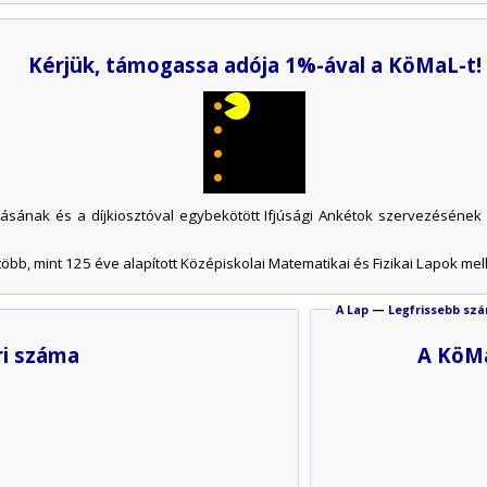
Kérjük, támogassa adója 1%-ával a KöMaL-t!
zásának és a díjkiosztóval egybekötött Ifjúsági Ankétok szervezésének
öbb, mint 125 éve alapított Középiskolai Matematikai és Fizikai Lapok mell
A Lap
—
Legfrissebb sz
ri száma
A KöMa