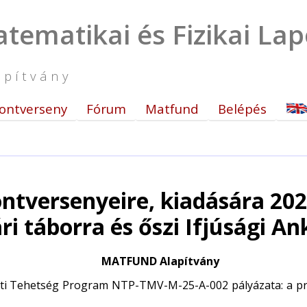
tematikai és Fizikai La
apítvány
ontverseny
Fórum
Matfund
Belépés
versenyeire, kiadására 2025
ri táborra és őszi Ifjúsági An
MATFUND Alapítvány
eti Tehetség Program NTP-TMV-M-25-A-002 pályázata: a proj