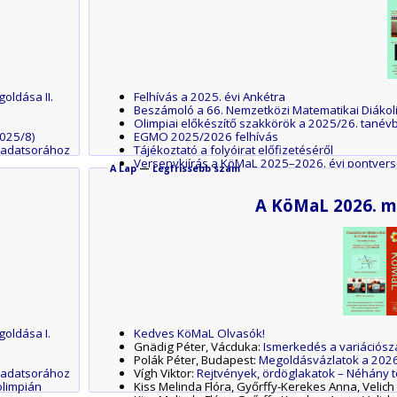
oldása II.
Felhívás a 2025. évi Ankétra
Beszámoló a 66. Nemzetközi Matematikai Diákol
Olimpiai előkészítő szakkörök a 2025/26. tanév
2025/8)
EGMO 2025/2026 felhívás
ladatsorához
Tájékoztató a folyóirat előfizetéséről
Versenykiírás a KöMaL 2025–2026. évi pontvers
A Lap
—
Legfrissebb szám
Emelt szintű bújócska I.
Gyakorló feladatsor emelt szintű matematika ére
A KöMaL 2026. m
Tait tétele és a 3-reguláris gráfok – a B. 5403. fe
A 2024–2025-ös tanévi pontversenyek végere
Beszámoló a 9. Európai Fizikai Diákolimpiáról
Indulj az Athletica Galactica versenyén, hogy kij
Eötvös-verseny
oldása I.
Kedves KöMaL Olvasók!
Gnädig Péter, Vácduka:
Ismerkedés a variációsz
Polák Péter, Budapest:
Megoldásvázlatok a 2026
ladatsorához
Vígh Viktor:
Rejtvények, ördöglakatok – Néhány 
olimpián
Kiss Melinda Flóra, Győrffy-Kerekes Anna, Velich