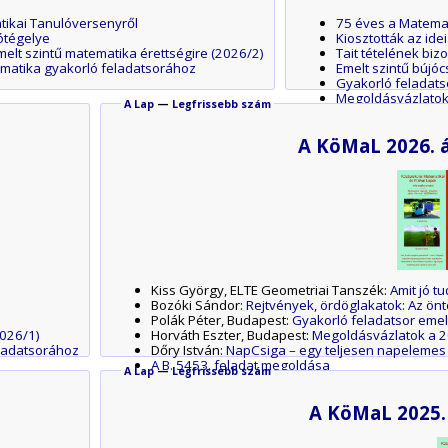
tikai Tanulóversenyről
75 éves a Matemat
ótégelye
Kiosztották az idei
melt szintű matematika érettségire (2026/2)
Tait tételének biz
matika gyakorló feladatsorához
Emelt szintű bújócs
Gyakorló feladats
Megoldásvázlatok
A Lap
—
Legfrissebb szám
A KöMaL 2026. á
Kiss György, ELTE Geometriai Tanszék:
Amit jó tu
Bozóki Sándor:
Rejtvények, ördöglakatok: Az önt
Polák Péter, Budapest:
Gyakorló feladatsor emel
2026/1)
Horváth Eszter, Budapest:
Megoldásvázlatok a 2
ladatsorához
Dőry István:
NapCsiga – egy teljesen napelemes j
A B. 5453. feladat megoldása
A Lap
—
Legfrissebb szám
Az M. 445. mérési feladat megoldása
A G. 912. fizika gyakorlat megoldása
A KöMaL 2025.
A G. 911. fizika gyakorlat megoldása
A P. 5700. fizika feladat megoldása
A P. 5691. fizika feladat megoldása