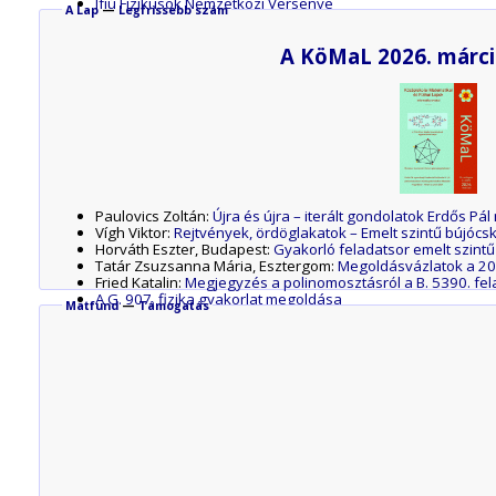
Ifjú Fizikusok Nemzetközi Versenye
A Lap
—
Legfrissebb szám
KöMaL Ankét, 2025. október 31 – november 1.
Versenynaptár 2025–2026
A KöMaL 2026. márci
Paulovics Zoltán:
Újra és újra – iterált gondolatok Erdős P
Vígh Viktor:
Rejtvények, ördöglakatok – Emelt szintű bújócska
Horváth Eszter, Budapest:
Gyakorló feladatsor emelt szintű
Tatár Zsuzsanna Mária, Esztergom:
Megoldásvázlatok a 20
Fried Katalin:
Megjegyzés a polinomosztásról a B. 5390. fe
A G. 907. fizika gyakorlat megoldása
Matfund
—
Támogatás
A P. 5674. fizika feladat megoldása
A P. 5679. fizika feladat megoldása
A P. 5680. fizika feladat megoldása
A P. 5682. fizika feladat megoldása
A P. 5683. fizika feladat megoldása
A P. 5684. fizika feladat megoldása
A P. 5686. fizika feladat megoldása
A P. 5692. fizika feladat megoldása