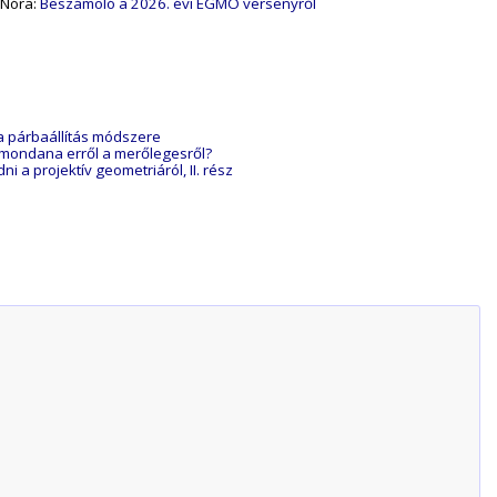
 Nóra:
Beszámoló a 2026. évi EGMO versenyről
a párbaállítás módszere
 mondana erről a merőlegesről?
dni a projektív geometriáról, II. rész