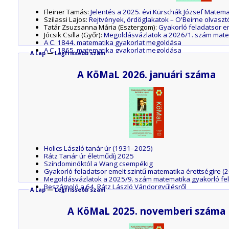
Fleiner Tamás:
Jelentés a 2025. évi Kürschák József Matema
Szilassi Lajos:
Rejtvények, ördöglakatok – O'Beirne olvaszt
Tatár Zsuzsanna Mária (Esztergom):
Gyakorló feladatsor e
Jócsik Csilla (Győr):
Megoldásvázlatok a 2026/1. szám mate
A C. 1844. matematika gyakorlat megoldása
A C. 1865. matematika gyakorlat megoldása
A Lap
—
Legfrissebb szám
A B. 5472. matematika feladat megoldása
A B. 5489. matematika feladat megoldása
A KöMaL 2026. januári száma
Matematikai képzések az ELTE TTK-n
Fedezd fel a világegyetemet – az atomoktól a csillagokig!
Az M. 444. mérési feladat megoldása
A G. 900. fizika gyakorlat megoldása
Felhívás az idei Kunfalvi Rezső Olimpiai Válogatóversenyre
A P. 5660. fizika feladat megoldása
A P. 5670. fizika feladat megoldása
A P. 5676. fizika feladat megoldása
A P 5678. fizika feladat megoldása
Holics László tanár úr (1931–2025)
Rátz Tanár úr életműdíj 2025
Színdominóktól a Wang csempékig
Gyakorló feladatsor emelt szintű matematika érettségire (
Megoldásvázlatok a 2025/9. szám matematika gyakorló fe
Beszámoló a 64. Rátz László Vándorgyűlésről
A Lap
—
Legfrissebb szám
Tanárverseny középiskolában tanító tanároknak
Beszámoló a 2025. évi Eötvös-versenyről
A KöMaL 2025. novemberi száma