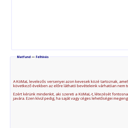
Matfund
—
Felhívás
A KöMaL levelezős versenyei azon kevesek közé tartoznak, amel
következő években az előre látható bevételeink várhatóan nem tu
Ezért kérünk mindenkit, aki szereti a KöMaL-t, létezését fonto
javára. Ezen kívül pedig, ha saját vagy céges lehetőségei mege